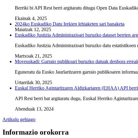
Berriki bi API Rest berri argitaratu ditugu Open Data Euskadi
Ekainak 4, 2025
2024ko Euskadiko Datu Irekien lehiaketen sari banaketa
Maiatzak 12, 2025
Euskadiko Justizia Administrazioari buruzko dataset berrien a
Euskadiko Justizia Administrazioari buruzko datu estatistikoen m
Martxoak 21, 2025
Moveuskadi: Garraio publikoari buruzko datuak denbora erreal
Eguneratu da Eusko Jaurlaritzaren garraio publikoaren informaz
Urtarrilak 30, 2025
Euskal Herriko Agintaritzaren Aldizkariaren (EHAA) API berr
API Rest berri bat argitaratu dugu, Euskal Herriko Agintaritza
Abenduak 13, 2024
Artikulu gehiago
Informazio orokorra