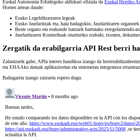
Euskal Autonomia Erkidegoko aldizkari ofiziala da
Euskal Herriko Ag
Horien artean daude:
Eusko Legebiltzarraren legeak
Eusko Jaurlaritzak eta, hala badagokio, Jaurlaritzaren organoe
Beste organo eta erakunde batzuek hartutako erregelamendu-arau
Jaurlaritzaren Kontseiluak onarturiko erabaki, txosten, dokume
Zergatik da erabilgarria API Rest berri h
Zalantzarik gabe, APIa interes handikoa izango da berrerabiltzailee
eta EHAAko datuak aplikazioetan eta sistemetan integratzea errazteaz 
Baliagarria izango zaizuela espero dugu.