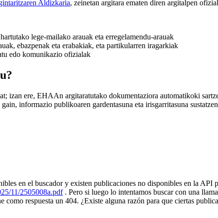
intaritzaren Aldizkaria
, zeinetan argitara ematen diren argitalpen ofi
k hartutako lege-mailako arauak eta erregelamendu-arauak
ak, ebazpenak eta erabakiak, eta partikularren iragarkiak
ntu edo komunikazio ofizialak
au?
ntzat; izan ere, EHAAn argitaratutako dokumentaziora automatikoki sar
gain, informazio publikoaren gardentasuna eta irisgarritasuna sustatzen