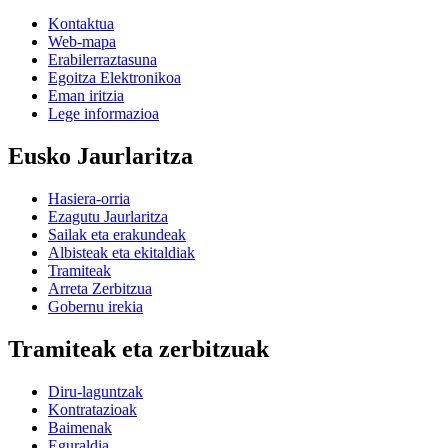
Kontaktua
Web-mapa
Erabilerraztasuna
Egoitza Elektronikoa
Eman iritzia
Lege informazioa
Eusko Jaurlaritza
Hasiera-orria
Ezagutu Jaurlaritza
Sailak eta erakundeak
Albisteak eta ekitaldiak
Tramiteak
Arreta Zerbitzua
Gobernu irekia
Tramiteak eta zerbitzuak
Diru-laguntzak
Kontratazioak
Baimenak
Eguraldia