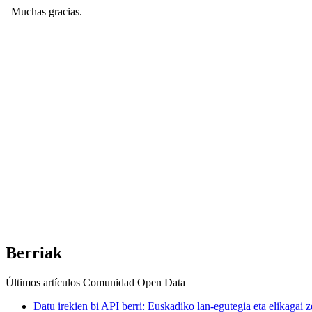
Berriak
Últimos artículos
Comunidad Open Data
Datu irekien bi API berri: Euskadiko lan-egutegia eta elikagai 