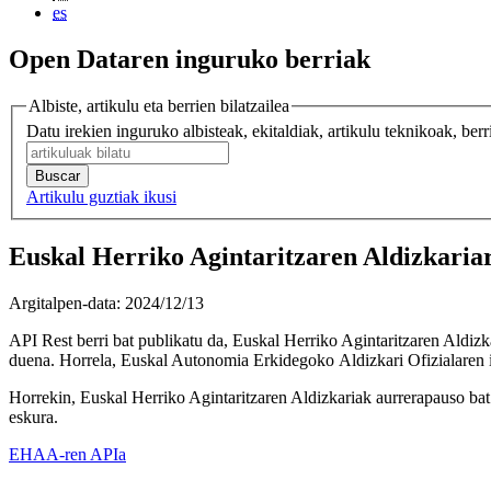
es
Open Dataren inguruko berriak
Albiste, artikulu eta berrien bilatzailea
Datu irekien inguruko albisteak, ekitaldiak, artikulu teknikoak, berri
Artikulu guztiak ikusi
Euskal Herriko Agintaritzaren Aldizkari
Argitalpen-data:
2024/12/13
API Rest berri bat publikatu da, Euskal Herriko Agintaritzaren Aldi
duena. Horrela, Euskal Autonomia Erkidegoko Aldizkari Ofizialaren i
Horrekin, Euskal Herriko Agintaritzaren Aldizkariak aurrerapauso bat 
eskura.
EHAA-ren APIa