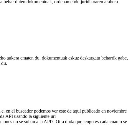
ziala behar duten dokumentuak, ordenamendu juridikoaren arabera.
tzeko aukera ematen du, dokumentuak eskuz deskargatu beharrik gabe,
 du.