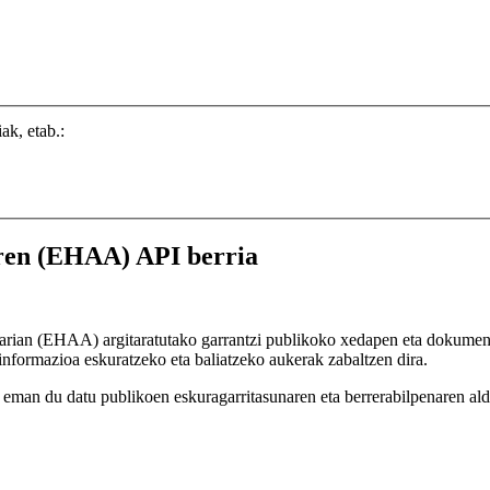
ak, etab.:
aren (EHAA) API berria
zkarian (EHAA) argitaratutako garrantzi publikoko xedapen eta dokument
nformazioa eskuratzeko eta baliatzeko aukerak zabaltzen dira.
eman du datu publikoen eskuragarritasunaren eta berrerabilpenaren aldek