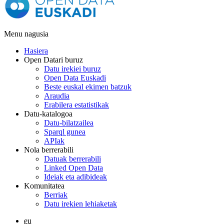
Menu nagusia
Hasiera
Open Datari buruz
Datu irekiei buruz
Open Data Euskadi
Beste euskal ekimen batzuk
Araudia
Erabilera estatistikak
Datu-katalogoa
Datu-bilatzailea
Sparql gunea
APIak
Nola berrerabili
Datuak berrerabili
Linked Open Data
Ideiak eta adibideak
Komunitatea
Berriak
Datu irekien lehiaketak
eu