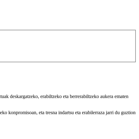
uak deskargatzeko, erabiltzeko eta berrerabiltzeko aukera ematen
o konpromisoan, eta tresna indartsu eta erabilerraza jarri du guztion