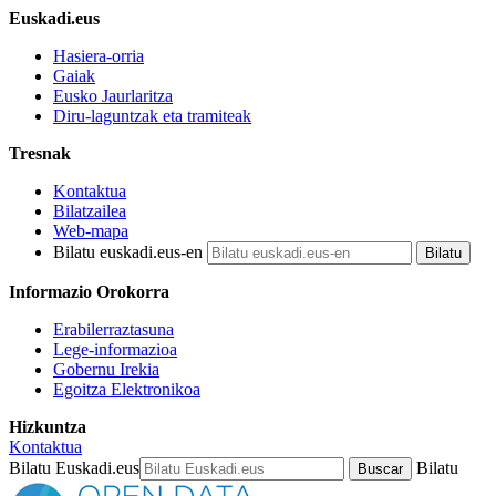
Euskadi.eus
Hasiera-orria
Gaiak
Eusko Jaurlaritza
Diru-laguntzak eta tramiteak
Tresnak
Kontaktua
Bilatzailea
Web-mapa
Bilatu euskadi.eus-en
Informazio Orokorra
Erabilerraztasuna
Lege-informazioa
Gobernu Irekia
Egoitza Elektronikoa
Hizkuntza
Kontaktua
Bilatu Euskadi.eus
Bilatu