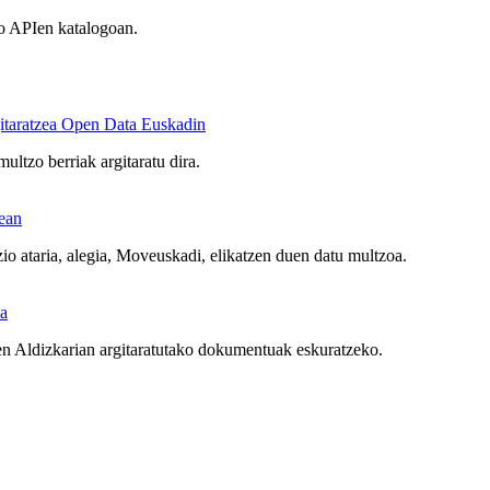
ko APIen katalogoan.
rgitaratzea Open Data Euskadin
ultzo berriak argitaratu dira.
ean
io ataria, alegia, Moveuskadi, elikatzen duen datu multzoa.
ia
ren Aldizkarian argitaratutako dokumentuak eskuratzeko.