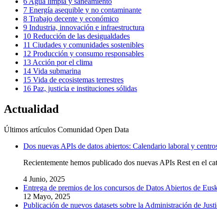
6
Agua limpia y saneamiento
7
Energía asequible y no contaminante
8
Trabajo decente y económico
9
Industria, innovación e infraestructura
10
Reducción de las desigualdades
11
Ciudades y comunidades sostenibles
12
Producción y consumo responsables
13
Acción por el clima
14
Vida submarina
15
Vida de ecosistemas terrestres
16
Paz, justicia e instituciones sólidas
Actualidad
Últimos artículos
Comunidad Open Data
Dos nuevas APIs de datos abiertos: Calendario laboral y centro
Recientemente hemos publicado dos nuevas APIs Rest en el ca
4 Junio, 2025
Entrega de premios de los concursos de Datos Abiertos de Eus
12 Mayo, 2025
Publicación de nuevos datasets sobre la Administración de Jus