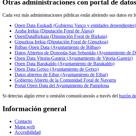
Otras administraciones con portal de datos
Cada vez más administraciones públicas están abriendo sus datos en for
Open Data Euskadi (Gobierno Vasco y entidades dependientes
Araba Irekia (Diputación Foral de Álava)
OpenDataBizkaia (Diputación Foral de Bizkaia)
Gipuzkoa Irekia (Diputación Foral de Gipuzkoa)
Bilbao Open Data (Ayuntamiento de Bilbao)
Datos Abiertos de Donostia-San Sebastián (Ayuntamiento de D
Open Data Vitoria-Gasteiz (Ayuntamiento de Vitoria-Gasteiz)
Open Data Barakaldo (Ayuntamiento de Barakaldo)
Open Data Getxo (Ayuntamiento de Getxo)
Datos abiertos de Eibar (Ayuntamiento de Eibar)
Gobierno Abierto de la Comunidad Foral de Navarra
Portal Open Data del Ayuntamiento de Pamplona
Si detectas algún error u omisión comunícanoslo a través del
buzón de
Información general
Contacto
Mapa web
Accesibilidad