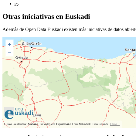
es
Otras iniciativas en Euskadi
Además de Open Data Euskadi existen más iniciativas de datos abierto
+
−
Eusko Jaurlaritza; Arabako, Bizkaiko eta Gipuzkoako Foru Aldundiak. GeoEuskadi
Otros...
Ver localización en GoogleMaps