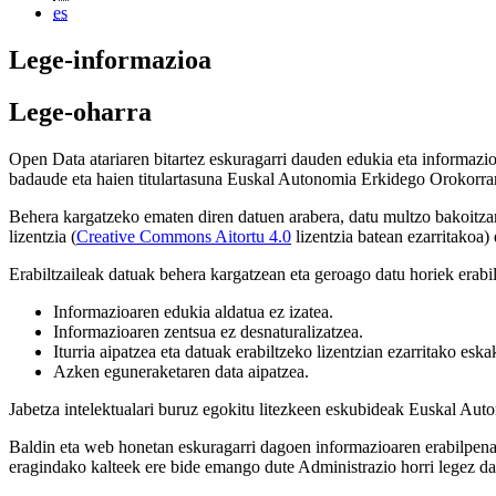
es
Lege-informazioa
Lege-oharra
Open Data atariaren bitartez eskuragarri dauden edukia eta informazi
badaude eta haien titulartasuna Euskal Autonomia Erkidego Orokorra
Behera kargatzeko ematen diren datuen arabera, datu multzo bakoitzaren
lizentzia (
Creative Commons Aitortu 4.0
lizentzia batean ezarritakoa)
Erabiltzaileak datuak behera kargatzean eta geroago datu horiek erabi
Informazioaren edukia aldatua ez izatea.
Informazioaren zentsua ez desnaturalizatzea.
Iturria aipatzea eta datuak erabiltzeko lizentzian ezarritako esk
Azken eguneraketaren data aipatzea.
Jabetza intelektualari buruz egokitu litezkeen eskubideak Euskal Aut
Baldin eta web honetan eskuragarri dagoen informazioaren erabilpenak
eragindako kalteek ere bide emango dute Administrazio horri legez da