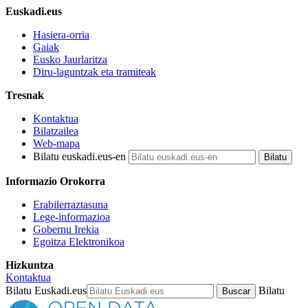
Euskadi.eus
Hasiera-orria
Gaiak
Eusko Jaurlaritza
Diru-laguntzak eta tramiteak
Tresnak
Kontaktua
Bilatzailea
Web-mapa
Bilatu euskadi.eus-en
Informazio Orokorra
Erabilerraztasuna
Lege-informazioa
Gobernu Irekia
Egoitza Elektronikoa
Hizkuntza
Kontaktua
Bilatu Euskadi.eus
Bilatu