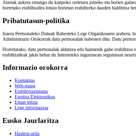
Atariak aukera emango du kanpoko orrietara jotzeko eta horien gaine
horretako erabiltzailea lotura horietan erabiltzeko dauden baldintza 
Pribatutasun-politika
Izaera Pertsonaleko Datuak Babesteko Lege Organikoaren arabera, ho
Administrazio Orokorrak datu pertsonalak babesten ditu. Datu pertson
Horretarako, datu pertsonalak aldatzea edo baimenik gabe erabiltzea e
erabiltzaileak jakin behar du Interneteko ingurunean segurtasun neurr
Informazio orokorra
Kontaktua
Web-mapa
Erabilerraztasuna
Egoitza Elektronikoa
Eman iritzia
Lege informazioa
Eusko Jaurlaritza
Hasiera-orria