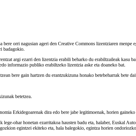
oa bere orri nagusian ageri den Creative Commons lizentziaren menpe e
ri badagokio.
tzat argi ezarri den lizentzia erabili beharko du erabiltzaileak kasu ba
 edo informazio publiko erabiltzeko lizentzia aske eta doaneko bat.
ltzean bere gain hartzen du erantzukizuna honako betebeharrak bete dai
akizunak betetzea.
onomia Erkidegoarenak dira edo bere jabe legitimoenak, horien gaineko 
 lege-ohar honetan ezarritakoa hausten badu eta, halaber, Euskal Auto
gozkion egintzei ekiteko eta, hala balegokio, egintza horien ondoriozk