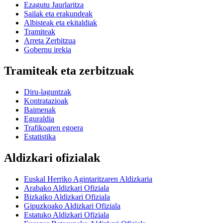
Ezagutu Jaurlaritza
Sailak eta erakundeak
Albisteak eta ekitaldiak
Tramiteak
Arreta Zerbitzua
Gobernu irekia
Tramiteak eta zerbitzuak
Diru-laguntzak
Kontratazioak
Baimenak
Eguraldia
Trafikoaren egoera
Estatistika
Aldizkari ofizialak
Euskal Herriko Agintaritzaren Aldizkaria
Arabako Aldizkari Ofiziala
Bizkaiko Aldizkari Ofiziala
Gipuzkoako Aldizkari Ofiziala
Estatuko Aldizkari Ofiziala