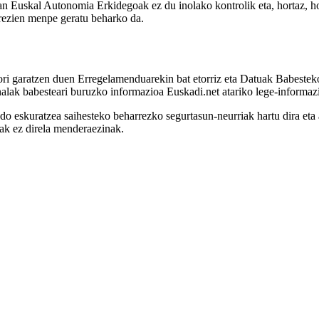
an Euskal Autonomia Erkidegoak ez du inolako kontrolik eta, hortaz, h
berezien menpe geratu beharko da.
ri garatzen duen Erregelamenduarekin bat etorriz eta Datuak Babeste
alak babesteari buruzko informazioa Euskadi.net atariko lege-informaz
do eskuratzea saihesteko beharrezko segurtasun-neurriak hartu dira eta
iak ez direla menderaezinak.