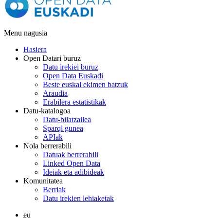
Menu nagusia
Hasiera
Open Datari buruz
Datu irekiei buruz
Open Data Euskadi
Beste euskal ekimen batzuk
Araudia
Erabilera estatistikak
Datu-katalogoa
Datu-bilatzailea
Sparql gunea
APIak
Nola berrerabili
Datuak berrerabili
Linked Open Data
Ideiak eta adibideak
Komunitatea
Berriak
Datu irekien lehiaketak
eu