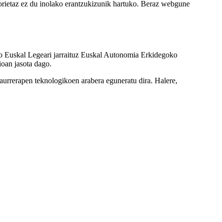
orietaz ez du inolako erantzukizunik hartuko. Beraz webgune
ko Euskal Legeari jarraituz Euskal Autonomia Erkidegoko
ioan jasota dago.
 aurrerapen teknologikoen arabera eguneratu dira. Halere,