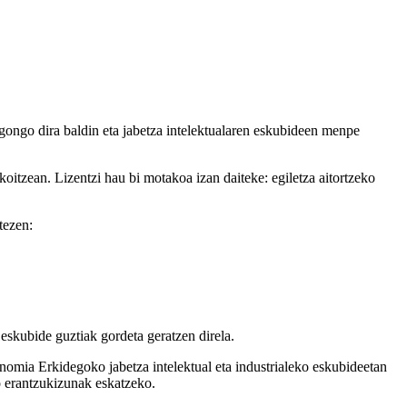
gongo dira baldin eta jabetza intelektualaren eskubideen menpe
koitzean. Lizentzi hau bi motakoa izan daiteke: egiletza aitortzeko
tezen:
eskubide guztiak gordeta geratzen direla.
nomia Erkidegoko jabetza intelektual eta industrialeko eskubideetan
o erantzukizunak eskatzeko.