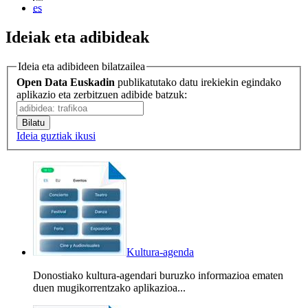
es
Ideiak eta adibideak
Ideia eta adibideen bilatzailea
Open Data Euskadin
publikatutako datu irekiekin egindako
aplikazio eta zerbitzuen adibide batzuk:
Ideia guztiak ikusi
Kultura-agenda
Donostiako kultura-agendari buruzko informazioa ematen
duen mugikorrentzako aplikazioa...