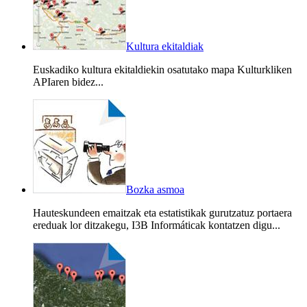
Kultura ekitaldiak
Euskadiko kultura ekitaldiekin osatutako mapa Kulturkliken
APIaren bidez...
Bozka asmoa
Hauteskundeen emaitzak eta estatistikak gurutzatuz portaera
ereduak lor ditzakegu, I3B Informáticak kontatzen digu...