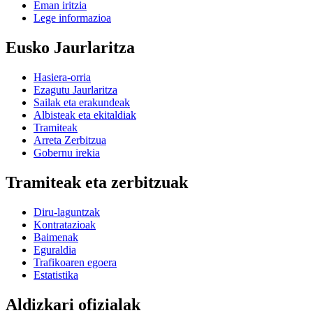
Eman iritzia
Lege informazioa
Eusko Jaurlaritza
Hasiera-orria
Ezagutu Jaurlaritza
Sailak eta erakundeak
Albisteak eta ekitaldiak
Tramiteak
Arreta Zerbitzua
Gobernu irekia
Tramiteak eta zerbitzuak
Diru-laguntzak
Kontratazioak
Baimenak
Eguraldia
Trafikoaren egoera
Estatistika
Aldizkari ofizialak