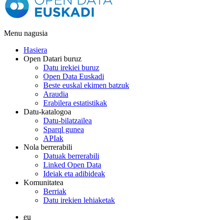
Menu nagusia
Hasiera
Open Datari buruz
Datu irekiei buruz
Open Data Euskadi
Beste euskal ekimen batzuk
Araudia
Erabilera estatistikak
Datu-katalogoa
Datu-bilatzailea
Sparql gunea
APIak
Nola berrerabili
Datuak berrerabili
Linked Open Data
Ideiak eta adibideak
Komunitatea
Berriak
Datu irekien lehiaketak
eu