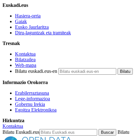
Euskadi.eus
Hasiera-orria
Gaiak
Eusko Jaurlaritza
Diru-laguntzak eta tramiteak
Tresnak
Kontaktua
Bilatzailea
Web-mapa
Bilatu euskadi.eus-en
Informazio Orokorra
Erabilerraztasuna
Lege-informazioa
Gobernu Irekia
Egoitza Elektronikoa
Hizkuntza
Kontaktua
Bilatu Euskadi.eus
Bilatu