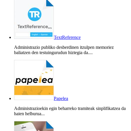
TextReference
Administrazio publiko desberdinen itzulpen memoriez
baliatzen den testuingurudun hiztegia da....
Papelea
Administrazioekin egin beharreko tramiteak sinplifikatzea da
haien helburua...