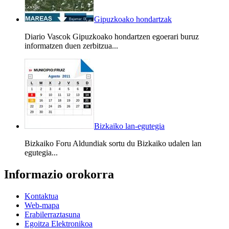
Gipuzkoako hondartzak
Diario Vascok Gipuzkoako hondartzen egoerari buruz
informatzen duen zerbitzua...
Bizkaiko lan-egutegia
Bizkaiko Foru Aldundiak sortu du Bizkaiko udalen lan
egutegia...
Informazio orokorra
Kontaktua
Web-mapa
Erabilerraztasuna
Egoitza Elektronikoa