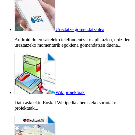
Ureztatze gomendatzailea
Android duten sakeleko telefonoentzako aplikazioa, noiz den
ureztatzeko momenturik egokiena gomendatzen duena...
Wikiproiektuak
Datu askeekin Euskal Wikipedia aberasteko sortutako
proiektuak...