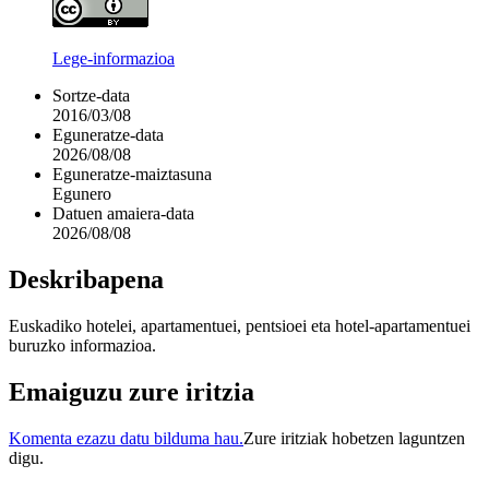
Lege-informazioa
Sortze-data
2016/03/08
Eguneratze-data
2026/08/08
Eguneratze-maiztasuna
Egunero
Datuen amaiera-data
2026/08/08
Deskribapena
Euskadiko hotelei, apartamentuei, pentsioei eta hotel-apartamentuei
buruzko informazioa.
Emaiguzu zure iritzia
Komenta ezazu datu bilduma hau.
Zure iritziak hobetzen laguntzen
digu.