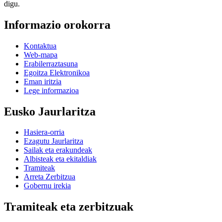
digu.
Informazio orokorra
Kontaktua
Web-mapa
Erabilerraztasuna
Egoitza Elektronikoa
Eman iritzia
Lege informazioa
Eusko Jaurlaritza
Hasiera-orria
Ezagutu Jaurlaritza
Sailak eta erakundeak
Albisteak eta ekitaldiak
Tramiteak
Arreta Zerbitzua
Gobernu irekia
Tramiteak eta zerbitzuak