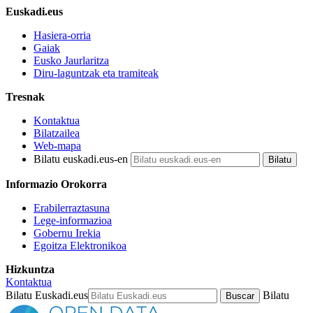
Euskadi.eus
Hasiera-orria
Gaiak
Eusko Jaurlaritza
Diru-laguntzak eta tramiteak
Tresnak
Kontaktua
Bilatzailea
Web-mapa
Bilatu euskadi.eus-en
Informazio Orokorra
Erabilerraztasuna
Lege-informazioa
Gobernu Irekia
Egoitza Elektronikoa
Hizkuntza
Kontaktua
Bilatu Euskadi.eus
Bilatu