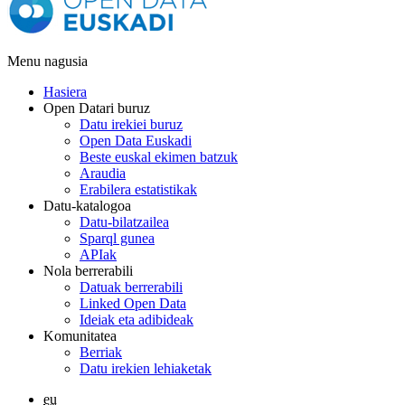
Menu nagusia
Hasiera
Open Datari buruz
Datu irekiei buruz
Open Data Euskadi
Beste euskal ekimen batzuk
Araudia
Erabilera estatistikak
Datu-katalogoa
Datu-bilatzailea
Sparql gunea
APIak
Nola berrerabili
Datuak berrerabili
Linked Open Data
Ideiak eta adibideak
Komunitatea
Berriak
Datu irekien lehiaketak
eu