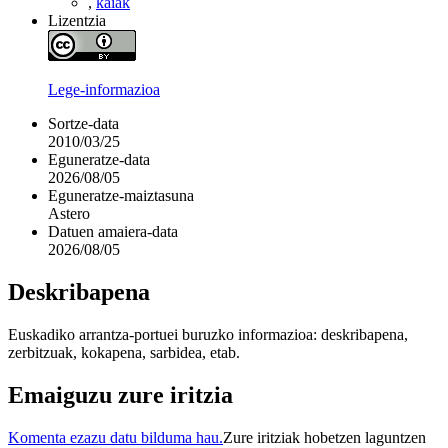
,
kaiak
Lizentzia
Lege-informazioa
Sortze-data
2010/03/25
Eguneratze-data
2026/08/05
Eguneratze-maiztasuna
Astero
Datuen amaiera-data
2026/08/05
Deskribapena
Euskadiko arrantza-portuei buruzko informazioa: deskribapena,
zerbitzuak, kokapena, sarbidea, etab.
Emaiguzu zure iritzia
Komenta ezazu datu bilduma hau.
Zure iritziak hobetzen laguntzen