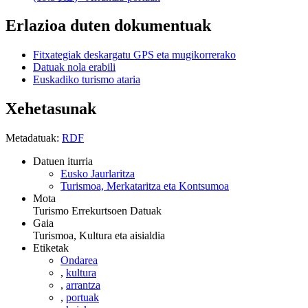
Erlazioa duten dokumentuak
Fitxategiak deskargatu GPS eta mugikorrerako
Datuak nola erabili
Euskadiko turismo ataria
Xehetasunak
Metadatuak:
RDF
Datuen iturria
Eusko Jaurlaritza
Turismoa, Merkataritza eta Kontsumoa
Mota
Turismo Errekurtsoen Datuak
Gaia
Turismoa, Kultura eta aisialdia
Etiketak
Ondarea
,
kultura
,
arrantza
,
portuak