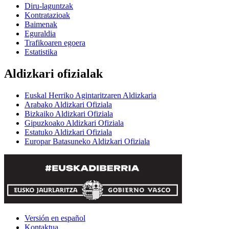
Diru-laguntzak
Kontratazioak
Baimenak
Eguraldia
Trafikoaren egoera
Estatistika
Aldizkari ofizialak
Euskal Herriko Agintaritzaren Aldizkaria
Arabako Aldizkari Ofiziala
Bizkaiko Aldizkari Ofiziala
Gipuzkoako Aldizkari Ofiziala
Estatuko Aldizkari Ofiziala
Europar Batasuneko Aldizkari Ofiziala
Versión en español
Kontaktua