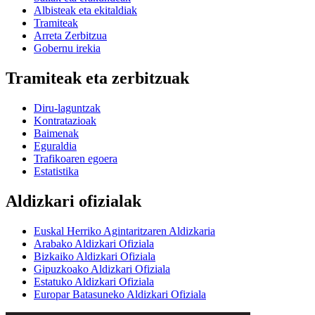
Albisteak eta ekitaldiak
Tramiteak
Arreta Zerbitzua
Gobernu irekia
Tramiteak eta zerbitzuak
Diru-laguntzak
Kontratazioak
Baimenak
Eguraldia
Trafikoaren egoera
Estatistika
Aldizkari ofizialak
Euskal Herriko Agintaritzaren Aldizkaria
Arabako Aldizkari Ofiziala
Bizkaiko Aldizkari Ofiziala
Gipuzkoako Aldizkari Ofiziala
Estatuko Aldizkari Ofiziala
Europar Batasuneko Aldizkari Ofiziala