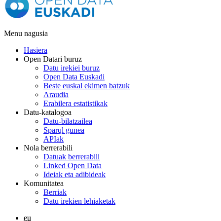
Menu nagusia
Hasiera
Open Datari buruz
Datu irekiei buruz
Open Data Euskadi
Beste euskal ekimen batzuk
Araudia
Erabilera estatistikak
Datu-katalogoa
Datu-bilatzailea
Sparql gunea
APIak
Nola berrerabili
Datuak berrerabili
Linked Open Data
Ideiak eta adibideak
Komunitatea
Berriak
Datu irekien lehiaketak
eu