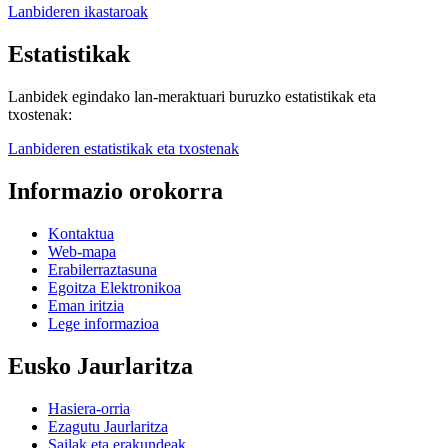
Lanbideren ikastaroak
Estatistikak
Lanbidek egindako lan-meraktuari buruzko estatistikak eta
txostenak:
Lanbideren estatistikak eta txostenak
Informazio orokorra
Kontaktua
Web-mapa
Erabilerraztasuna
Egoitza Elektronikoa
Eman iritzia
Lege informazioa
Eusko Jaurlaritza
Hasiera-orria
Ezagutu Jaurlaritza
Sailak eta erakundeak