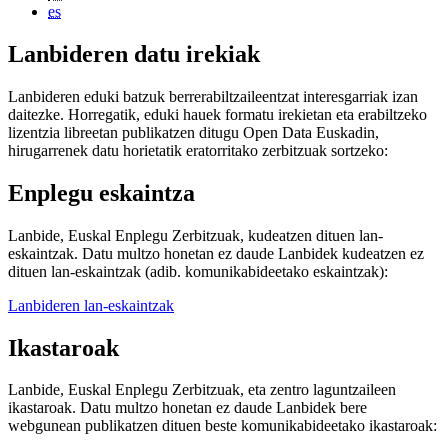
es
Lanbideren datu irekiak
Lanbideren eduki batzuk berrerabiltzaileentzat interesgarriak izan
daitezke. Horregatik, eduki hauek formatu irekietan eta erabiltzeko
lizentzia libreetan publikatzen ditugu Open Data Euskadin,
hirugarrenek datu horietatik eratorritako zerbitzuak sortzeko:
Enplegu eskaintza
Lanbide, Euskal Enplegu Zerbitzuak, kudeatzen dituen lan-
eskaintzak. Datu multzo honetan ez daude Lanbidek kudeatzen ez
dituen lan-eskaintzak (adib. komunikabideetako eskaintzak):
Lanbideren lan-eskaintzak
Ikastaroak
Lanbide, Euskal Enplegu Zerbitzuak, eta zentro laguntzaileen
ikastaroak. Datu multzo honetan ez daude Lanbidek bere
webgunean publikatzen dituen beste komunikabideetako ikastaroak: