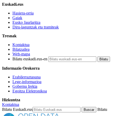
Euskadi.eus
Hasiera-orria
Gaiak
Eusko Jaurlaritza
Diru-laguntzak eta tramiteak
Tresnak
Kontaktua
Bilatzailea
Web-mapa
Bilatu euskadi.eus-en
Informazio Orokorra
Erabilerraztasuna
Lege-informazioa
Gobernu Irekia
Egoitza Elektronikoa
Hizkuntza
Kontaktua
Bilatu Euskadi.eus
Bilatu