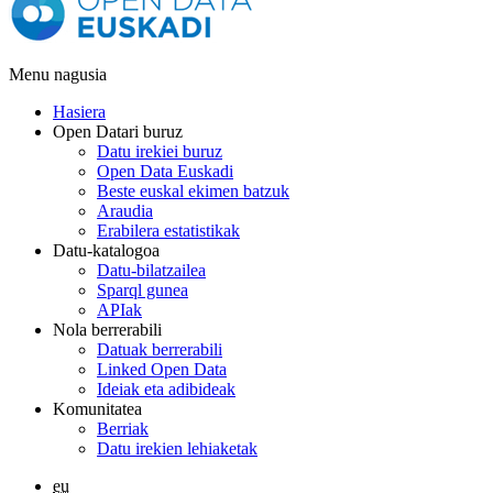
Menu nagusia
Hasiera
Open Datari buruz
Datu irekiei buruz
Open Data Euskadi
Beste euskal ekimen batzuk
Araudia
Erabilera estatistikak
Datu-katalogoa
Datu-bilatzailea
Sparql gunea
APIak
Nola berrerabili
Datuak berrerabili
Linked Open Data
Ideiak eta adibideak
Komunitatea
Berriak
Datu irekien lehiaketak
eu