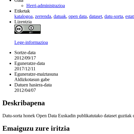
Gaia
Herri-administrazioa
Etiketak
katalogoa
,
zerrenda
,
datuak
,
open data
,
dataset
,
datu-sorta
,
estat
Lizentzia
Lege-informazioa
Sortze-data
2012/09/17
Eguneratze-data
2017/12/11
Eguneratze-maiztasuna
Aldizkotasun gabe
Datuen hasiera-data
2012/04/07
Deskribapena
Datu-sorta honek Open Data Euskadin publikatutako dataset guztiak di
Emaiguzu zure iritzia