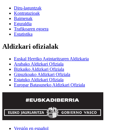
Diru-laguntzak
Kontratazioak
Baimenak
Eguraldia
Trafikoaren egoera
Estatistika
Aldizkari ofizialak
Euskal Herriko Agintaritzaren Aldizkaria
Arabako Aldizkari Ofiziala
Bizkaiko Aldizkari Ofiziala
Gipuzkoako Aldizkari Ofiziala
Estatuko Aldizkari Ofiziala
Europar Batasuneko Aldizkari Ofiziala
Versión en español