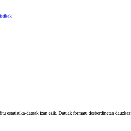
istikak
tu estatistika-datuak izan ezik. Datuak formatu desberdinetan dauzkaz