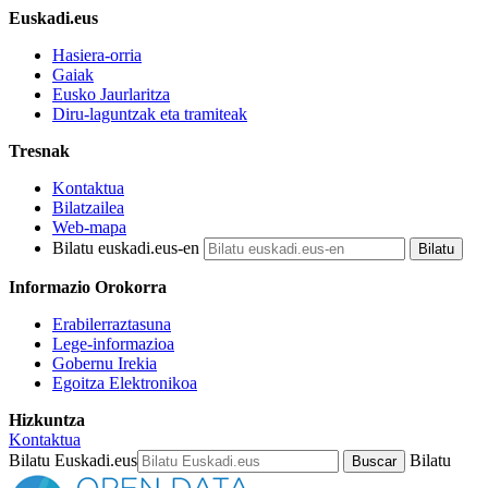
Euskadi.eus
Hasiera-orria
Gaiak
Eusko Jaurlaritza
Diru-laguntzak eta tramiteak
Tresnak
Kontaktua
Bilatzailea
Web-mapa
Bilatu euskadi.eus-en
Informazio Orokorra
Erabilerraztasuna
Lege-informazioa
Gobernu Irekia
Egoitza Elektronikoa
Hizkuntza
Kontaktua
Bilatu Euskadi.eus
Bilatu