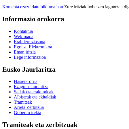
Komenta ezazu datu bilduma hau.
Zure iritziak hobetzen laguntzen di
Informazio orokorra
Kontaktua
Web-mapa
Erabilerraztasuna
Egoitza Elektronikoa
Eman iritzia
Lege informazioa
Eusko Jaurlaritza
Hasiera-orria
Ezagutu Jaurlaritza
Sailak eta erakundeak
Albisteak eta ekitaldiak
Tramiteak
Arreta Zerbitzua
Gobernu irekia
Tramiteak eta zerbitzuak