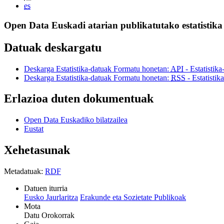
es
Open Data Euskadi atarian publikatutako estatistik
Datuak deskargatu
Deskarga Estatistika-datuak Formatu honetan:
API
- Estatistik
Deskarga Estatistika-datuak Formatu honetan:
RSS
- Estatistik
Erlazioa duten dokumentuak
Open Data Euskadiko bilatzailea
Eustat
Xehetasunak
Metadatuak:
RDF
Datuen iturria
Eusko Jaurlaritza
Erakunde eta Sozietate Publikoak
Mota
Datu Orokorrak