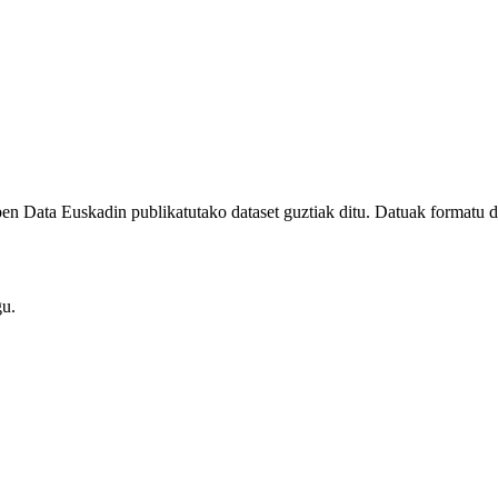
en Data Euskadin publikatutako dataset guztiak ditu. Datuak formatu d
gu.