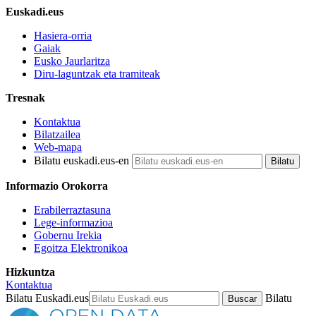
Euskadi.eus
Hasiera-orria
Gaiak
Eusko Jaurlaritza
Diru-laguntzak eta tramiteak
Tresnak
Kontaktua
Bilatzailea
Web-mapa
Bilatu euskadi.eus-en
Informazio Orokorra
Erabilerraztasuna
Lege-informazioa
Gobernu Irekia
Egoitza Elektronikoa
Hizkuntza
Kontaktua
Bilatu Euskadi.eus
Bilatu