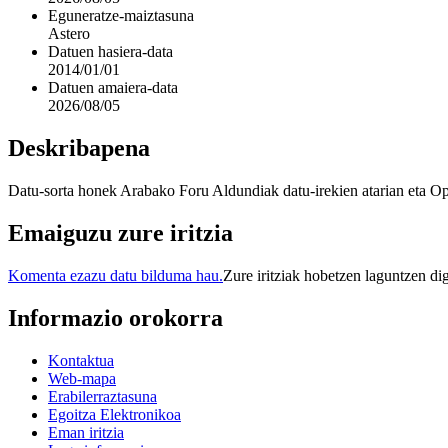
Eguneratze-maiztasuna
Astero
Datuen hasiera-data
2014/01/01
Datuen amaiera-data
2026/08/05
Deskribapena
Datu-sorta honek Arabako Foru Aldundiak datu-irekien atarian eta Op
Emaiguzu zure iritzia
Komenta ezazu datu bilduma hau.
Zure iritziak hobetzen laguntzen di
Informazio orokorra
Kontaktua
Web-mapa
Erabilerraztasuna
Egoitza Elektronikoa
Eman iritzia