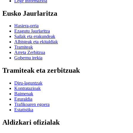
Lege informazioa
Eusko Jaurlaritza
Hasiera-orria
Ezagutu Jaurlaritza
Sailak eta erakundeak
Albisteak eta ekitaldiak
Tramiteak
Arreta Zerbitzua
Gobernu irekia
Tramiteak eta zerbitzuak
Diru-laguntzak
Kontratazioak
Baimenak
Eguraldia
Trafikoaren egoera
Estatistika
Aldizkari ofizialak