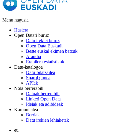
Menu nagusia
Hasiera
Open Datari buruz
Datu irekiei buruz
Open Data Euskadi
Beste euskal ekimen batzuk
Araudia
Erabilera estatistikak
Datu-katalogoa
Datu-bilatzailea
Sparql gunea
APIak
Nola berrerabili
Datuak berrerabili
Linked Open Data
Ideiak eta adibideak
Komunitatea
Berriak
Datu irekien lehiaketak
eu