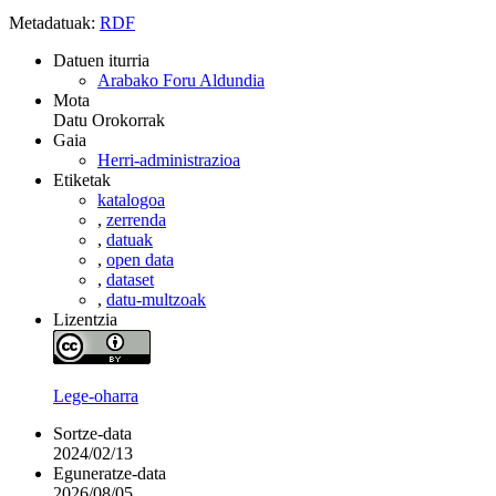
Metadatuak:
RDF
Datuen iturria
Arabako Foru Aldundia
Mota
Datu Orokorrak
Gaia
Herri-administrazioa
Etiketak
katalogoa
,
zerrenda
,
datuak
,
open data
,
dataset
,
datu-multzoak
Lizentzia
Lege-oharra
Sortze-data
2024/02/13
Eguneratze-data
2026/08/05