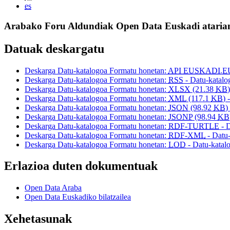
es
Arabako Foru Aldundiak Open Data Euskadi atarian
Datuak deskargatu
Deskarga Datu-katalogoa Formatu honetan:
API EUSKADI.E
Deskarga Datu-katalogoa Formatu honetan:
RSS
- Datu-katalo
Deskarga Datu-katalogoa Formatu honetan:
XLSX
(21.38
KB
Deskarga Datu-katalogoa Formatu honetan:
XML
(117.1
KB
) 
Deskarga Datu-katalogoa Formatu honetan:
JSON
(98.92
KB
)
Deskarga Datu-katalogoa Formatu honetan:
JSONP
(98.94
KB
Deskarga Datu-katalogoa Formatu honetan:
RDF-TURTLE
- 
Deskarga Datu-katalogoa Formatu honetan:
RDF-XML
- Datu
Deskarga Datu-katalogoa Formatu honetan:
LOD
- Datu-katal
Erlazioa duten dokumentuak
Open Data Araba
Open Data Euskadiko bilatzailea
Xehetasunak