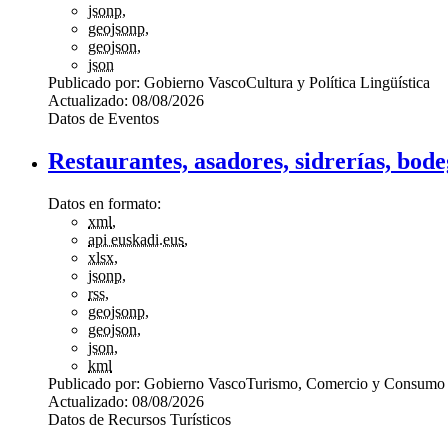
jsonp
,
geojsonp
,
geojson
,
json
Publicado por:
Gobierno Vasco
Cultura y Política Lingüística
Actualizado:
08/08/2026
Datos de Eventos
Restaurantes, asadores, sidrerías, bod
Datos en formato:
xml
,
api euskadi.eus
,
xlsx
,
jsonp
,
rss
,
geojsonp
,
geojson
,
json
,
kml
Publicado por:
Gobierno Vasco
Turismo, Comercio y Consumo
Actualizado:
08/08/2026
Datos de Recursos Turísticos