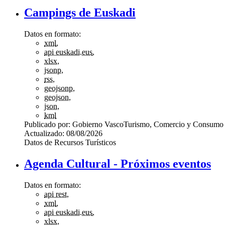
Campings de Euskadi
Datos en formato:
xml
,
api euskadi.eus
,
xlsx
,
jsonp
,
rss
,
geojsonp
,
geojson
,
json
,
kml
Publicado por:
Gobierno Vasco
Turismo, Comercio y Consumo
Actualizado:
08/08/2026
Datos de Recursos Turísticos
Agenda Cultural - Próximos eventos
Datos en formato:
api rest
,
xml
,
api euskadi.eus
,
xlsx
,