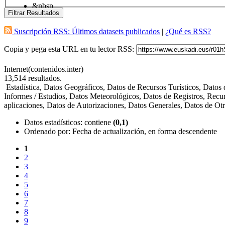
&nbsp
Filtrar Resultados
Suscripción RSS: Últimos datasets publicados
|
¿Qué es RSS?
Copia y pega esta URL en tu lector RSS:
Internet(contenidos.inter)
13,514
resultados.
Estadística, Datos Geográficos, Datos de Recursos Turísticos, Dato
Informes / Estudios, Datos Meteorológicos, Datos de Registros, Recu
aplicaciones, Datos de Autorizaciones, Datos Generales, Datos de O
Datos estadísticos
: contiene
(0,1)
Ordenado por:
Fecha de actualización, en forma descendente
1
2
3
4
5
6
7
8
9