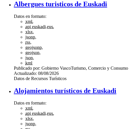
Albergues turisticos de Euskadi
Datos en formato:
xml
,
api euskadi.eus
,
xlsx
,
jsonp
,
rss
,
geojsonp
,
geojson
,
json
,
kml
Publicado por:
Gobierno Vasco
Turismo, Comercio y Consumo
Actualizado:
08/08/2026
Datos de Recursos Turísticos
Alojamientos turísticos de Euskadi
Datos en formato:
xml
,
api euskadi.eus
,
xlsx
,
jsonp
,
rss
,