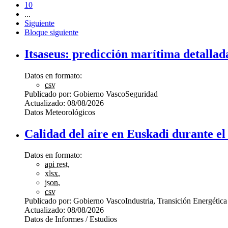
10
...
Siguiente
Bloque siguiente
Itsaseus: predicción marítima detallad
Datos en formato:
csv
Publicado por:
Gobierno Vasco
Seguridad
Actualizado:
08/08/2026
Datos Meteorológicos
Calidad del aire en Euskadi durante el
Datos en formato:
api rest
,
xlsx
,
json
,
csv
Publicado por:
Gobierno Vasco
Industria, Transición Energética
Actualizado:
08/08/2026
Datos de Informes / Estudios