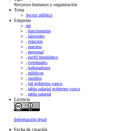
Recursos humanos y organización
Tema
Sector público
Etiquetas
rpt
,
funcionarios
,
laborales
,
relacion
,
puestos
,
personal
,
perfil lingüístico
,
eventuales
,
trabajadores
,
públicos
,
sueldos
,
rpt gobierno vasco
,
tabla salarial gobierno vasco
,
tabla salarial
Licencia
Información legal
Fecha de creación