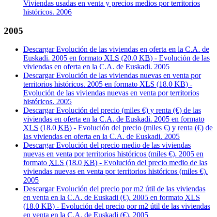
Viviendas usadas en venta y precios medios por territorios
históricos. 2006
2005
Descargar Evolución de las viviendas en oferta en la C.A. de
Euskadi. 2005 en formato
XLS
(20.0
KB
) - Evolución de las
viviendas en oferta en la C.A. de Euskadi. 2005
Descargar Evolución de las viviendas nuevas en venta por
territorios históricos. 2005 en formato
XLS
(18.0
KB
) -
Evolución de las viviendas nuevas en venta por territorios
históricos. 2005
Descargar Evolución del precio (miles €) y renta (€) de las
viviendas en oferta en la C.A. de Euskadi. 2005 en formato
XLS
(18.0
KB
) - Evolución del precio (miles €) y renta (€) de
las viviendas en oferta en la C.A. de Euskadi. 2005
Descargar Evolución del precio medio de las viviendas
nuevas en venta por territorios históricos (miles €). 2005 en
formato
XLS
(18.0
KB
) - Evolución del precio medio de las
viviendas nuevas en venta por territorios históricos (miles €).
2005
Descargar Evolución del precio por m2 útil de las viviendas
en venta en la C.A. de Euskadi (€). 2005 en formato
XLS
(18.0
KB
) - Evolución del precio por m2 útil de las viviendas
en venta en la C.A. de Euskadi (€). 2005