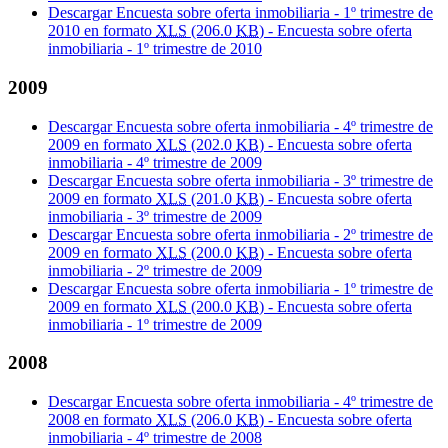
Descargar Encuesta sobre oferta inmobiliaria - 1º trimestre de
2010 en formato
XLS
(206.0
KB
) - Encuesta sobre oferta
inmobiliaria - 1º trimestre de 2010
2009
Descargar Encuesta sobre oferta inmobiliaria - 4º trimestre de
2009 en formato
XLS
(202.0
KB
) - Encuesta sobre oferta
inmobiliaria - 4º trimestre de 2009
Descargar Encuesta sobre oferta inmobiliaria - 3º trimestre de
2009 en formato
XLS
(201.0
KB
) - Encuesta sobre oferta
inmobiliaria - 3º trimestre de 2009
Descargar Encuesta sobre oferta inmobiliaria - 2º trimestre de
2009 en formato
XLS
(200.0
KB
) - Encuesta sobre oferta
inmobiliaria - 2º trimestre de 2009
Descargar Encuesta sobre oferta inmobiliaria - 1º trimestre de
2009 en formato
XLS
(200.0
KB
) - Encuesta sobre oferta
inmobiliaria - 1º trimestre de 2009
2008
Descargar Encuesta sobre oferta inmobiliaria - 4º trimestre de
2008 en formato
XLS
(206.0
KB
) - Encuesta sobre oferta
inmobiliaria - 4º trimestre de 2008