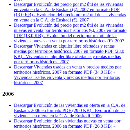
Descargar Evolución del precio por m2 útil de las viviendas
en venta en la C.A. de Euskadi (€). 2007 en formato
PDF
(13.0
KB
) - Evolución del precio por m2 útil de las viviendas
en venta en la C.A. de Euskadi (€). 2007
Descargar Evolución del precio por m2 útil de las viviendas
nuevas en venta por territorios históricos (€). 2007 en formato
PDF
(13.0
KB
) - Evolución del precio por m2 útil de las
viviendas nuevas en venta por territorios históricos (€). 2007
Descargar Viviendas en alquiler libre ofertadas y rentas
medias por territorios históricos. 2007 en formato
PDF
(28.0
KB
) - Viviendas en alquiler libre ofertadas y rentas medias
por territorios históricos. 2007
Descargar Viviendas usadas en venta y precios medios por
territorios históricos. 2007 en formato
PDF
(34.0
KB
) -
Viviendas usadas en venta y precios medios por territorios
históricos. 2007
2006
Descargar Evolución de las viviendas en oferta en la C.A. de
Euskadi. 2006 en formato
PDF
(29.0
KB
) - Evolución de las
viviendas en oferta en la C.A. de Euskadi. 2006
Descargar Evolución de las viviendas nuevas en venta por
territorios históricos. 2006 en formato
PDF
(26.0
KB
) -