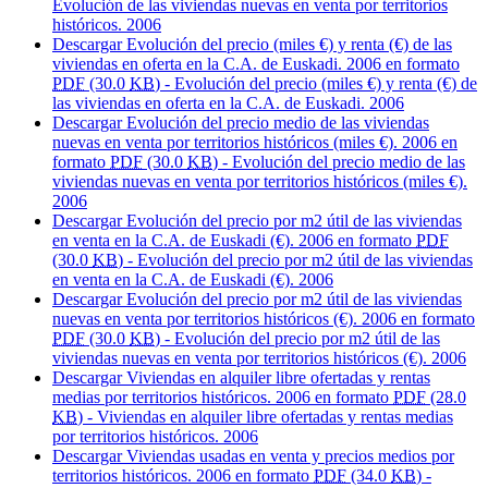
Evolución de las viviendas nuevas en venta por territorios
históricos. 2006
Descargar Evolución del precio (miles €) y renta (€) de las
viviendas en oferta en la C.A. de Euskadi. 2006 en formato
PDF
(30.0
KB
) - Evolución del precio (miles €) y renta (€) de
las viviendas en oferta en la C.A. de Euskadi. 2006
Descargar Evolución del precio medio de las viviendas
nuevas en venta por territorios históricos (miles €). 2006 en
formato
PDF
(30.0
KB
) - Evolución del precio medio de las
viviendas nuevas en venta por territorios históricos (miles €).
2006
Descargar Evolución del precio por m2 útil de las viviendas
en venta en la C.A. de Euskadi (€). 2006 en formato
PDF
(30.0
KB
) - Evolución del precio por m2 útil de las viviendas
en venta en la C.A. de Euskadi (€). 2006
Descargar Evolución del precio por m2 útil de las viviendas
nuevas en venta por territorios históricos (€). 2006 en formato
PDF
(30.0
KB
) - Evolución del precio por m2 útil de las
viviendas nuevas en venta por territorios históricos (€). 2006
Descargar Viviendas en alquiler libre ofertadas y rentas
medias por territorios históricos. 2006 en formato
PDF
(28.0
KB
) - Viviendas en alquiler libre ofertadas y rentas medias
por territorios históricos. 2006
Descargar Viviendas usadas en venta y precios medios por
territorios históricos. 2006 en formato
PDF
(34.0
KB
) -