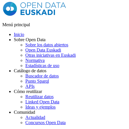
Menú principal
Inicio
Sobre Open Data
Sobre los datos abiertos
Open Data Euskadi
Otras iniciativas en Euskadi
Normativa
Estadísticas de uso
Catálogo de datos
Buscador de datos
Punto Sparql
APIs
Cómo reutilizar
Reutilizar datos
Linked Open Data
Ideas y ejemplos
Comunidad
Actualidad
Concursos Open Data