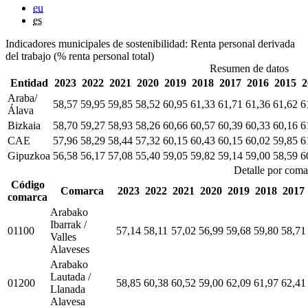
eu
es
Indicadores municipales de sostenibilidad: Renta personal derivada
del trabajo (% renta personal total)
Resumen de datos
Entidad
2023
2022
2021
2020
2019
2018
2017
2016
2015
2
Araba/
58,57
59,95
59,85
58,52
60,95
61,33
61,71
61,36
61,62
6
Álava
Bizkaia
58,70
59,27
58,93
58,26
60,66
60,57
60,39
60,33
60,16
6
CAE
57,96
58,29
58,44
57,32
60,15
60,43
60,15
60,02
59,85
6
Gipuzkoa
56,58
56,17
57,08
55,40
59,05
59,82
59,14
59,00
58,59
6
Detalle por coma
Código
Comarca
2023
2022
2021
2020
2019
2018
2017
comarca
Arabako
Ibarrak /
01100
57,14
58,11
57,02
56,99
59,68
59,80
58,71
Valles
Alaveses
Arabako
Lautada /
01200
58,85
60,38
60,52
59,00
62,09
61,97
62,41
Llanada
Alavesa