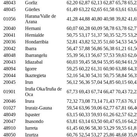
48043
Gorliz
62,20
62,87
62,13
62,87
65,78
65,2
48045
Güeñes
61,49
63,22
62,65
61,58
63,61
63,6
Harana/Valle de
01056
41,28
44,88
40,80
40,98
39,82
41,6
Arana
20040
Hernani
60,07
60,28
60,09
58,78
63,78
62,7
20041
Hernialde
50,75
53,17
51,37
50,35
52,75
53,2
20036
Hondarribia
52,81
43,82
52,35
51,60
54,53
54,5
20042
Ibarra
56,47
57,88
56,86
56,38
61,21
61,5
48048
Ibarrangelu
55,39
56,13
56,67
57,53
59,63
62,0
20043
Idiazabal
60,03
59,45
58,94
55,95
60,94
61,5
48094
Igorre
59,25
60,22
61,31
60,90
63,88
64,3
20044
Ikaztegieta
52,16
54,30
54,31
50,75
58,84
56,3
20045
Irun
56,12
56,36
57,04
54,85
60,15
60,4
Iruña Oka/Iruña de
01901
67,73
69,43
67,74
66,47
70,43
72,2
Oca
20046
Irura
72,32
73,08
73,14
71,43
77,63
76,1
01027
Iruraiz-Gauna
59,54
63,96
59,06
62,77
67,81
66,4
48049
Ispaster
63,15
60,33
59,93
61,26
62,57
62,2
20047
Itsasondo
63,81
63,14
63,50
60,47
65,16
64,2
48910
Iurreta
61,45
60,96
58,30
53,29
59,55
61,8
48050
Izurtza
60,76
52,54
53,27
25,86
48,68
35,0