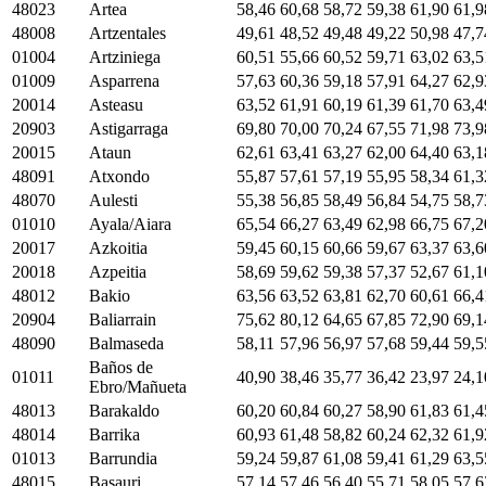
48023
Artea
58,46
60,68
58,72
59,38
61,90
61,9
48008
Artzentales
49,61
48,52
49,48
49,22
50,98
47,7
01004
Artziniega
60,51
55,66
60,52
59,71
63,02
63,5
01009
Asparrena
57,63
60,36
59,18
57,91
64,27
62,9
20014
Asteasu
63,52
61,91
60,19
61,39
61,70
63,4
20903
Astigarraga
69,80
70,00
70,24
67,55
71,98
73,9
20015
Ataun
62,61
63,41
63,27
62,00
64,40
63,1
48091
Atxondo
55,87
57,61
57,19
55,95
58,34
61,3
48070
Aulesti
55,38
56,85
58,49
56,84
54,75
58,7
01010
Ayala/Aiara
65,54
66,27
63,49
62,98
66,75
67,2
20017
Azkoitia
59,45
60,15
60,66
59,67
63,37
63,6
20018
Azpeitia
58,69
59,62
59,38
57,37
52,67
61,1
48012
Bakio
63,56
63,52
63,81
62,70
60,61
66,4
20904
Baliarrain
75,62
80,12
64,65
67,85
72,90
69,1
48090
Balmaseda
58,11
57,96
56,97
57,68
59,44
59,5
Baños de
01011
40,90
38,46
35,77
36,42
23,97
24,1
Ebro/Mañueta
48013
Barakaldo
60,20
60,84
60,27
58,90
61,83
61,4
48014
Barrika
60,93
61,48
58,82
60,24
62,32
61,9
01013
Barrundia
59,24
59,87
61,08
59,41
61,29
63,5
48015
Basauri
57,14
57,46
56,40
55,71
58,05
57,6