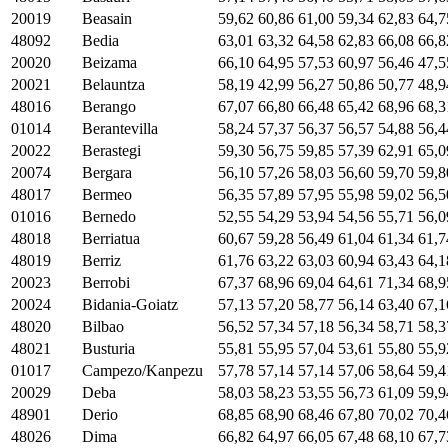
20019
Beasain
59,62
60,86
61,00
59,34
62,83
64,7
48092
Bedia
63,01
63,32
64,58
62,83
66,08
66,8
20020
Beizama
66,10
64,95
57,53
60,97
56,46
47,5
20021
Belauntza
58,19
42,99
56,27
50,86
50,77
48,9
48016
Berango
67,07
66,80
66,48
65,42
68,96
68,3
01014
Berantevilla
58,24
57,37
56,37
56,57
54,88
56,4
20022
Berastegi
59,30
56,75
59,85
57,39
62,91
65,0
20074
Bergara
56,10
57,26
58,03
56,60
59,70
59,8
48017
Bermeo
56,35
57,89
57,95
55,98
59,02
56,5
01016
Bernedo
52,55
54,29
53,94
54,56
55,71
56,0
48018
Berriatua
60,67
59,28
56,49
61,04
61,34
61,7
48019
Berriz
61,76
63,22
63,03
60,94
63,43
64,1
20023
Berrobi
67,37
68,96
69,04
64,61
71,34
68,9
20024
Bidania-Goiatz
57,13
57,20
58,77
56,14
63,40
67,1
48020
Bilbao
56,52
57,34
57,18
56,34
58,71
58,3
48021
Busturia
55,81
55,95
57,04
53,61
55,80
55,9
01017
Campezo/Kanpezu
57,78
57,14
57,14
57,06
58,64
59,4
20029
Deba
58,03
58,23
53,55
56,73
61,09
59,9
48901
Derio
68,85
68,90
68,46
67,80
70,02
70,4
48026
Dima
66,82
64,97
66,05
67,48
68,10
67,7