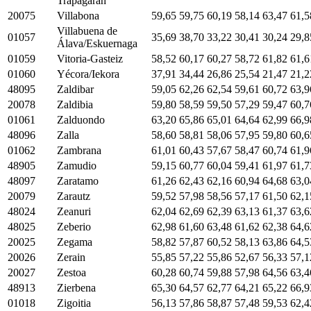
Trapagaran
20075
Villabona
59,65
59,75
60,19
58,14
63,47
61,5
Villabuena de
01057
35,69
38,70
33,22
30,41
30,24
29,8
Álava/Eskuernaga
01059
Vitoria-Gasteiz
58,52
60,17
60,27
58,72
61,82
61,6
01060
Yécora/Iekora
37,91
34,44
26,86
25,54
21,47
21,2
48095
Zaldibar
59,05
62,26
62,54
59,61
60,72
63,9
20078
Zaldibia
59,80
58,59
59,50
57,29
59,47
60,7
01061
Zalduondo
63,20
65,86
65,01
64,64
62,99
66,9
48096
Zalla
58,60
58,81
58,06
57,95
59,80
60,6
01062
Zambrana
61,01
60,43
57,67
58,47
60,74
61,9
48905
Zamudio
59,15
60,77
60,04
59,41
61,97
61,7
48097
Zaratamo
61,26
62,43
62,16
60,94
64,68
63,0
20079
Zarautz
59,52
57,98
58,56
57,17
61,50
62,1
48024
Zeanuri
62,04
62,69
62,39
63,13
61,37
63,6
48025
Zeberio
62,98
61,60
63,48
61,62
62,38
64,6
20025
Zegama
58,82
57,87
60,52
58,13
63,86
64,5
20026
Zerain
55,85
57,22
55,86
52,67
56,33
57,1
20027
Zestoa
60,28
60,74
59,88
57,98
64,56
63,4
48913
Zierbena
65,30
64,57
62,77
64,21
65,22
66,9
01018
Zigoitia
56,13
57,86
58,87
57,48
59,53
62,4