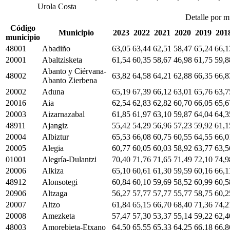
Urola Costa
Detalle por m
Código
Municipio
2023
2022
2021
2020
2019
201
municipio
48001
Abadiño
63,05
63,44
62,51
58,47
65,24
66,1
20001
Abaltzisketa
61,54
60,35
58,67
46,98
61,75
59,8
Abanto y Ciérvana-
48002
63,82
64,58
64,21
62,88
66,35
66,8
Abanto Zierbena
20002
Aduna
65,19
67,39
66,12
63,01
65,76
63,7
20016
Aia
62,54
62,83
62,82
60,70
66,05
65,6
20003
Aizarnazabal
61,85
61,97
63,10
59,87
64,04
64,3
48911
Ajangiz
55,42
54,29
56,96
57,23
59,92
61,1
20004
Albiztur
65,53
66,08
60,75
60,55
64,55
66,0
20005
Alegia
60,77
60,05
60,03
58,92
63,77
63,5
01001
Alegría-Dulantzi
70,40
71,76
71,65
71,49
72,10
74,9
20006
Alkiza
65,10
60,61
61,30
59,59
60,16
66,1
48912
Alonsotegi
60,84
60,10
59,69
58,52
60,99
60,5
20906
Altzaga
56,27
57,77
57,77
55,77
58,75
60,2
20007
Altzo
61,84
65,15
66,70
68,40
71,36
74,2
20008
Amezketa
57,47
57,30
53,37
55,14
59,22
62,4
48003
Amorebieta-Etxano
64,50
65,55
65,33
64,25
66,18
66,8