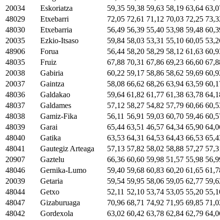
20034
Eskoriatza
59,35
59,38
59,63
58,19
63,64
63,0
48029
Etxebarri
72,05
72,61
71,12
70,03
72,25
73,3
48030
Etxebarria
56,49
56,39
55,40
53,98
59,48
60,3
20035
Ezkio-Itsaso
59,84
58,03
53,31
55,10
60,05
53,2
48906
Forua
56,44
58,20
58,29
58,12
61,63
60,9
48035
Fruiz
67,88
70,31
67,86
69,23
66,60
67,8
20038
Gabiria
60,22
59,17
58,86
58,62
59,69
60,9
20037
Gaintza
58,08
66,62
68,26
63,94
63,59
60,1
48036
Galdakao
59,64
61,82
61,77
61,38
63,78
64,1
48037
Galdames
57,12
58,27
54,82
57,79
60,66
60,5
48038
Gamiz-Fika
56,11
56,91
59,03
60,70
59,46
60,5
48039
Garai
65,44
63,51
46,57
64,34
65,90
64,0
48040
Gatika
63,53
64,31
64,53
64,43
66,53
65,4
48041
Gautegiz Arteaga
57,13
57,82
58,02
58,88
57,27
57,3
20907
Gaztelu
66,36
60,60
59,98
51,57
55,98
56,9
48046
Gernika-Lumo
59,40
59,68
60,83
60,20
61,65
61,7
20039
Getaria
59,54
59,95
58,06
59,05
62,77
59,6
48044
Getxo
52,11
52,10
53,74
53,05
55,20
55,1
48047
Gizaburuaga
70,96
68,71
74,92
71,95
69,85
71,0
48042
Gordexola
63,02
60,42
63,78
62,84
62,79
64,0