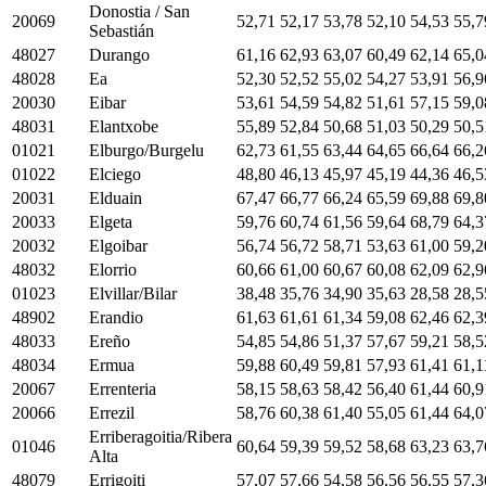
Donostia / San
20069
52,71
52,17
53,78
52,10
54,53
55,7
Sebastián
48027
Durango
61,16
62,93
63,07
60,49
62,14
65,0
48028
Ea
52,30
52,52
55,02
54,27
53,91
56,9
20030
Eibar
53,61
54,59
54,82
51,61
57,15
59,0
48031
Elantxobe
55,89
52,84
50,68
51,03
50,29
50,5
01021
Elburgo/Burgelu
62,73
61,55
63,44
64,65
66,64
66,2
01022
Elciego
48,80
46,13
45,97
45,19
44,36
46,5
20031
Elduain
67,47
66,77
66,24
65,59
69,88
69,8
20033
Elgeta
59,76
60,74
61,56
59,64
68,79
64,3
20032
Elgoibar
56,74
56,72
58,71
53,63
61,00
59,2
48032
Elorrio
60,66
61,00
60,67
60,08
62,09
62,9
01023
Elvillar/Bilar
38,48
35,76
34,90
35,63
28,58
28,5
48902
Erandio
61,63
61,61
61,34
59,08
62,46
62,3
48033
Ereño
54,85
54,86
51,37
57,67
59,21
58,5
48034
Ermua
59,88
60,49
59,81
57,93
61,41
61,1
20067
Errenteria
58,15
58,63
58,42
56,40
61,44
60,9
20066
Errezil
58,76
60,38
61,40
55,05
61,44
64,0
Erriberagoitia/Ribera
01046
60,64
59,39
59,52
58,68
63,23
63,7
Alta
48079
Errigoiti
57,07
57,66
54,58
56,56
56,55
57,3