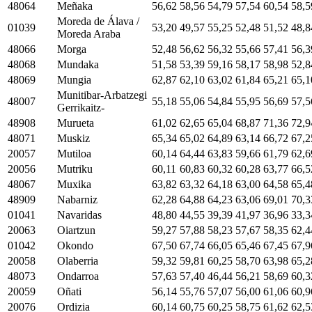
48064
Meñaka
56,62
58,56
54,79
57,54
60,54
58,5
Moreda de Álava /
01039
53,20
49,57
55,25
52,48
51,52
48,8
Moreda Araba
48066
Morga
52,48
56,62
56,32
55,66
57,41
56,3
48068
Mundaka
51,58
53,39
59,16
58,17
58,98
52,8
48069
Mungia
62,87
62,10
63,02
61,84
65,21
65,1
Munitibar-Arbatzegi
48007
55,18
55,06
54,84
55,95
56,69
57,5
Gerrikaitz-
48908
Murueta
61,02
62,65
65,04
68,87
71,36
72,9
48071
Muskiz
65,34
65,02
64,89
63,14
66,72
67,2
20057
Mutiloa
60,14
64,44
63,83
59,66
61,79
62,6
20056
Mutriku
60,11
60,83
60,32
60,28
63,77
66,5
48067
Muxika
63,82
63,32
64,18
63,00
64,58
65,4
48909
Nabarniz
62,28
64,88
64,23
63,06
69,01
70,3
01041
Navaridas
48,80
44,55
39,39
41,97
36,96
33,3
20063
Oiartzun
59,27
57,88
58,23
57,67
58,35
62,4
01042
Okondo
67,50
67,74
66,05
65,46
67,45
67,9
20058
Olaberria
59,32
59,81
60,25
58,70
63,98
65,2
48073
Ondarroa
57,63
57,40
46,44
56,21
58,69
60,3
20059
Oñati
56,14
55,76
57,07
56,00
61,06
60,9
20076
Ordizia
60,14
60,75
60,25
58,75
61,62
62,5