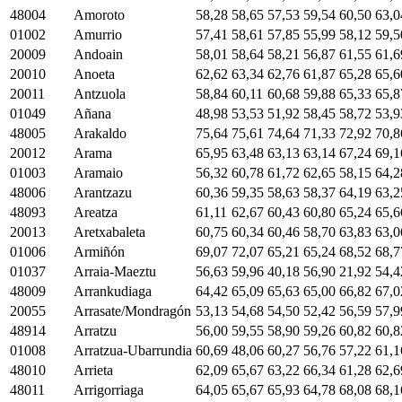
48004
Amoroto
58,28
58,65
57,53
59,54
60,50
63,0
01002
Amurrio
57,41
58,61
57,85
55,99
58,12
59,5
20009
Andoain
58,01
58,64
58,21
56,87
61,55
61,6
20010
Anoeta
62,62
63,34
62,76
61,87
65,28
65,6
20011
Antzuola
58,84
60,11
60,68
59,88
65,33
65,8
01049
Añana
48,98
53,53
51,92
58,45
58,72
53,9
48005
Arakaldo
75,64
75,61
74,64
71,33
72,92
70,8
20012
Arama
65,95
63,48
63,13
63,14
67,24
69,1
01003
Aramaio
56,32
60,78
61,72
62,65
58,15
64,2
48006
Arantzazu
60,36
59,35
58,63
58,37
64,19
63,2
48093
Areatza
61,11
62,67
60,43
60,80
65,24
65,6
20013
Aretxabaleta
60,75
60,34
60,46
58,70
63,83
63,0
01006
Armiñón
69,07
72,07
65,21
65,24
68,52
68,7
01037
Arraia-Maeztu
56,63
59,96
40,18
56,90
21,92
54,4
48009
Arrankudiaga
64,42
65,09
65,63
65,00
66,82
67,0
20055
Arrasate/Mondragón
53,13
54,68
54,50
52,42
56,59
57,9
48914
Arratzu
56,00
59,55
58,90
59,26
60,82
60,8
01008
Arratzua-Ubarrundia
60,69
48,06
60,27
56,76
57,22
61,1
48010
Arrieta
62,09
65,67
63,22
66,34
61,28
62,6
48011
Arrigorriaga
64,05
65,67
65,93
64,78
68,08
68,1