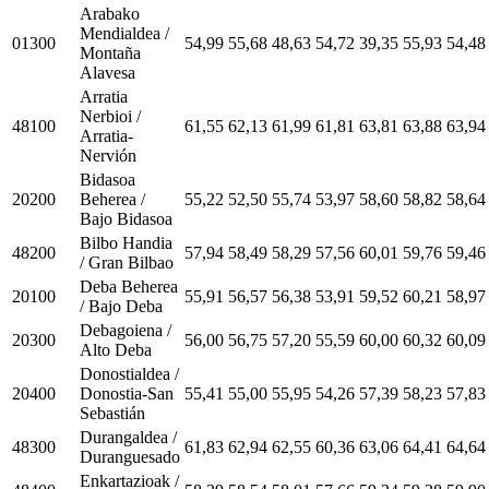
Arabako
Mendialdea /
01300
54,99
55,68
48,63
54,72
39,35
55,93
54,48
Montaña
Alavesa
Arratia
Nerbioi /
48100
61,55
62,13
61,99
61,81
63,81
63,88
63,94
Arratia-
Nervión
Bidasoa
20200
Beherea /
55,22
52,50
55,74
53,97
58,60
58,82
58,64
Bajo Bidasoa
Bilbo Handia
48200
57,94
58,49
58,29
57,56
60,01
59,76
59,46
/ Gran Bilbao
Deba Beherea
20100
55,91
56,57
56,38
53,91
59,52
60,21
58,97
/ Bajo Deba
Debagoiena /
20300
56,00
56,75
57,20
55,59
60,00
60,32
60,09
Alto Deba
Donostialdea /
20400
Donostia-San
55,41
55,00
55,95
54,26
57,39
58,23
57,83
Sebastián
Durangaldea /
48300
61,83
62,94
62,55
60,36
63,06
64,41
64,64
Duranguesado
Enkartazioak /