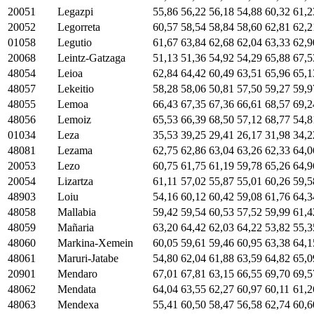
20051
Legazpi
55,86
56,22
56,18
54,88
60,32
61,2
20052
Legorreta
60,57
58,54
58,84
58,60
62,81
62,2
01058
Legutio
61,67
63,84
62,68
62,04
63,33
62,9
20068
Leintz-Gatzaga
51,13
51,36
54,92
54,29
65,88
67,5
48054
Leioa
62,84
64,42
60,49
63,51
65,96
65,1
48057
Lekeitio
58,28
58,06
50,81
57,50
59,27
59,9
48055
Lemoa
66,43
67,35
67,36
66,61
68,57
69,2
48056
Lemoiz
65,53
66,39
68,50
57,12
68,77
54,8
01034
Leza
35,53
39,25
29,41
26,17
31,98
34,2
48081
Lezama
62,75
62,86
63,04
63,26
62,33
64,0
20053
Lezo
60,75
61,75
61,19
59,78
65,26
64,9
20054
Lizartza
61,11
57,02
55,87
55,01
60,26
59,5
48903
Loiu
54,16
60,12
60,42
59,08
61,76
64,3
48058
Mallabia
59,42
59,54
60,53
57,52
59,99
61,4
48059
Mañaria
63,20
64,42
62,03
64,22
53,82
55,3
48060
Markina-Xemein
60,05
59,61
59,46
60,95
63,38
64,1
48061
Maruri-Jatabe
54,80
62,04
61,88
63,59
64,82
65,0
20901
Mendaro
67,01
67,81
63,15
66,55
69,70
69,5
48062
Mendata
64,04
63,55
62,27
60,97
60,11
61,2
48063
Mendexa
55,41
60,50
58,47
56,58
62,74
60,6