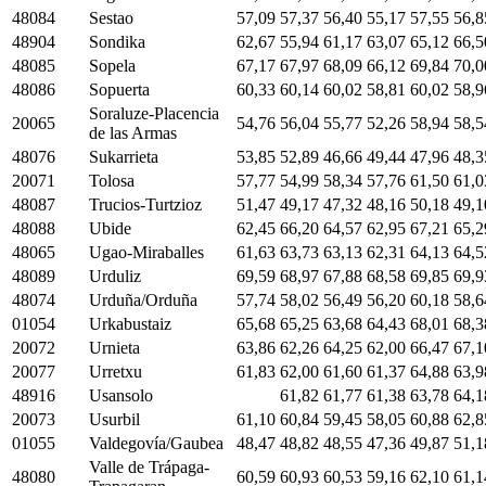
48084
Sestao
57,09
57,37
56,40
55,17
57,55
56,8
48904
Sondika
62,67
55,94
61,17
63,07
65,12
66,5
48085
Sopela
67,17
67,97
68,09
66,12
69,84
70,0
48086
Sopuerta
60,33
60,14
60,02
58,81
60,02
58,9
Soraluze-Placencia
20065
54,76
56,04
55,77
52,26
58,94
58,5
de las Armas
48076
Sukarrieta
53,85
52,89
46,66
49,44
47,96
48,3
20071
Tolosa
57,77
54,99
58,34
57,76
61,50
61,0
48087
Trucios-Turtzioz
51,47
49,17
47,32
48,16
50,18
49,1
48088
Ubide
62,45
66,20
64,57
62,95
67,21
65,2
48065
Ugao-Miraballes
61,63
63,73
63,13
62,31
64,13
64,5
48089
Urduliz
69,59
68,97
67,88
68,58
69,85
69,9
48074
Urduña/Orduña
57,74
58,02
56,49
56,20
60,18
58,6
01054
Urkabustaiz
65,68
65,25
63,68
64,43
68,01
68,3
20072
Urnieta
63,86
62,26
64,25
62,00
66,47
67,1
20077
Urretxu
61,83
62,00
61,60
61,37
64,88
63,9
48916
Usansolo
61,82
61,77
61,38
63,78
64,1
20073
Usurbil
61,10
60,84
59,45
58,05
60,88
62,8
01055
Valdegovía/Gaubea
48,47
48,82
48,55
47,36
49,87
51,1
Valle de Trápaga-
48080
60,59
60,93
60,53
59,16
62,10
61,1