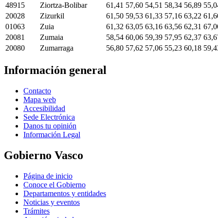
48915
Ziortza-Bolibar
61,41
57,60
54,51
58,34
56,89
55,0
20028
Zizurkil
61,50
59,53
61,33
57,16
63,22
61,6
01063
Zuia
61,32
63,05
63,16
63,56
62,31
67,0
20081
Zumaia
58,54
60,06
59,39
57,95
62,37
63,6
20080
Zumarraga
56,80
57,62
57,06
55,23
60,18
59,4
Información general
Contacto
Mapa web
Accesibilidad
Sede Electrónica
Danos tu opinión
Información Legal
Gobierno Vasco
Página de inicio
Conoce el Gobierno
Departamentos y entidades
Noticias y eventos
Trámites