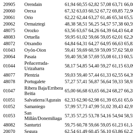
20905
Orendain
61,94
60,55
62,82
57,08
63,71
66,0
20060
Orexa
67,32
63,03
60,52
67,72
69,85
72,9
20061
Orio
62,22
62,44
63,27
61,46
65,34
65,5
20062
Ormaiztegi
48,38
58,51
56,25
54,57
57,38
60,5
48075
Orozko
63,56
63,67
64,26
64,39
64,43
64,4
48083
Ortuella
59,95
61,02
59,66
59,05
62,01
62,2
48072
Otxandio
64,84
64,31
64,27
64,95
66,63
65,8
01043
Oyón-Oion
59,41
59,69
60,59
59,09
57,62
58,6
20064
Pasaia
59,40
59,58
57,69
55,08
61,13
60,5
Peñacerrada-
01044
58,17
54,85
54,40
59,27
61,15
63,0
Urizaharra
48077
Plentzia
59,03
59,40
57,44
61,33
62,55
64,3
48078
Portugalete
57,27
57,41
56,87
56,64
59,33
58,9
Ribera Baja/Erribera
01047
65,00
66,68
63,65
66,24
68,27
66,2
Beitia
01051
Salvatierra/Agurain
62,33
62,90
62,98
61,39
65,61
65,0
01052
Samaniego
57,99
57,73
47,99
51,02
39,43
42,9
San
01053
57,35
57,25
53,78
54,16
54,94
58,5
Millán/Donemiliaga
48082
Santurtzi
59,75
60,78
59,66
59,05
61,23
61,1
20070
Segura
62,54
61,49
60,45
56,10
63,86
62,2