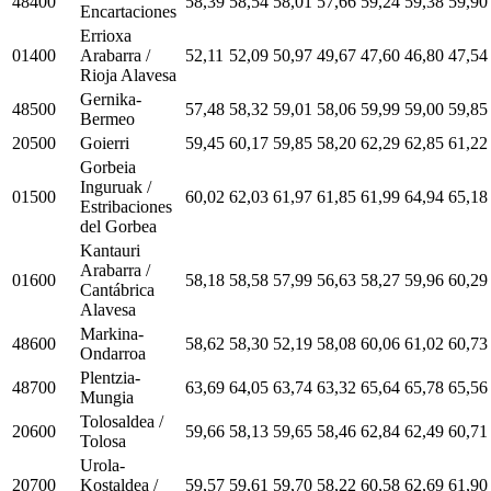
48400
58,39
58,54
58,01
57,66
59,24
59,38
59,90
Encartaciones
Errioxa
01400
Arabarra /
52,11
52,09
50,97
49,67
47,60
46,80
47,54
Rioja Alavesa
Gernika-
48500
57,48
58,32
59,01
58,06
59,99
59,00
59,85
Bermeo
20500
Goierri
59,45
60,17
59,85
58,20
62,29
62,85
61,22
Gorbeia
Inguruak /
01500
60,02
62,03
61,97
61,85
61,99
64,94
65,18
Estribaciones
del Gorbea
Kantauri
Arabarra /
01600
58,18
58,58
57,99
56,63
58,27
59,96
60,29
Cantábrica
Alavesa
Markina-
48600
58,62
58,30
52,19
58,08
60,06
61,02
60,73
Ondarroa
Plentzia-
48700
63,69
64,05
63,74
63,32
65,64
65,78
65,56
Mungia
Tolosaldea /
20600
59,66
58,13
59,65
58,46
62,84
62,49
60,71
Tolosa
Urola-
20700
Kostaldea /
59,57
59,61
59,70
58,22
60,58
62,69
61,90