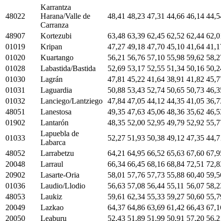
Karrantza
48022
Harana/Valle de
48,41
48,23
47,31
44,66
46,14
44,5
Carranza
48907
Kortezubi
63,48
63,39
62,45
62,52
62,44
62,0
01019
Kripan
47,27
49,18
47,70
45,10
41,64
41,1
01020
Kuartango
56,21
56,76
57,10
55,98
59,62
58,2
01028
Labastida/Bastida
52,69
53,17
52,55
51,34
50,16
50,2
01030
Lagrán
47,81
45,22
41,64
38,91
41,82
45,7
01031
Laguardia
50,88
53,43
52,74
50,65
50,73
46,3
01032
Lanciego/Lantziego
47,84
47,05
44,12
44,35
41,05
36,7
48051
Lanestosa
49,35
47,63
45,06
48,36
35,62
46,5
01902
Lantarón
48,35
52,00
52,95
49,79
52,92
55,7
Lapuebla de
01033
52,27
51,93
50,38
49,12
47,35
44,7
Labarca
48052
Larrabetzu
64,21
64,95
66,52
65,63
67,60
67,9
20048
Larraul
66,34
66,45
68,16
68,84
72,51
72,8
20902
Lasarte-Oria
58,01
57,76
57,73
55,88
60,40
59,5
01036
Laudio/Llodio
56,63
57,08
56,44
55,11
56,07
58,2
48053
Laukiz
59,61
62,34
55,33
59,27
50,60
55,7
20049
Lazkao
64,37
64,86
63,69
61,42
66,43
67,1
20050
Leaburu
52,43
51,89
51,99
50,91
57,20
56,2