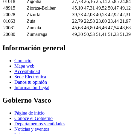
01018
Zigoitia
27,78
26,16
25,14
25,85
24,84
48915
Ziortza-Bolibar
45,10
47,31
49,52
50,47
49,12
20028
Zizurkil
39,73
42,03
40,53
42,92
42,31
01063
Zuia
22,79
22,58
23,00
23,44
21,97
20081
Zumaia
45,68
46,80
46,46
47,54
48,68
20080
Zumarraga
49,30
50,53
51,41
51,23
51,39
Información general
Contacto
Mapa web
Accesibilidad
Sede Electrónica
Danos tu opinión
Información Legal
Gobierno Vasco
Página de inicio
Conoce el Gobierno
Departamentos y entidades
Noticias y eventos