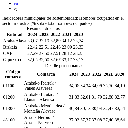
eu
es
Indicadores municipales de sostenibilidad: Hombres ocupados en el
sector industria (% sobre total hombres ocupados)
Resumen de datos
Entidad
2024
2023
2022
2021
2020
Araba/Álava
33,07
33,19
32,89
34,12
33,74
Bizkaia
22,42
22,51
22,46
23,00
23,33
CAE
27,29
27,50
27,51
28,12
28,23
Gipuzkoa
32,05
32,50
32,67
33,17
33,13
Detalle por comarcas
Código
Comarca
2024
2023
2022
2021
2020
comarca
Arabako Ibarrak /
01100
34,66
34,34
34,09
35,56
34,19
Valles Alaveses
Arabako Lautada /
01200
31,83
32,01
31,70
32,88
32,77
Llanada Alavesa
Arabako Mendialdea /
01300
30,84
30,13
30,94
32,47
32,54
Montaña Alavesa
Arratia Nerbioi /
48100
37,02
37,37
37,08
37,40
38,64
Arratia-Nervión