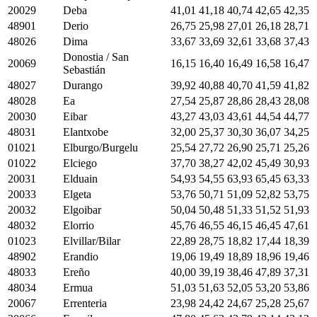
20029
Deba
41,01
41,18
40,74
42,65
42,35
48901
Derio
26,75
25,98
27,01
26,18
28,71
48026
Dima
33,67
33,69
32,61
33,68
37,43
Donostia / San
20069
16,15
16,40
16,49
16,58
16,47
Sebastián
48027
Durango
39,92
40,88
40,70
41,59
41,82
48028
Ea
27,54
25,87
28,86
28,43
28,08
20030
Eibar
43,27
43,03
43,61
44,54
44,77
48031
Elantxobe
32,00
25,37
30,30
36,07
34,25
01021
Elburgo/Burgelu
25,54
27,72
26,90
25,71
25,26
01022
Elciego
37,70
38,27
42,02
45,49
30,93
20031
Elduain
54,93
54,55
63,93
65,45
63,33
20033
Elgeta
53,76
50,71
51,09
52,82
53,75
20032
Elgoibar
50,04
50,48
51,33
51,52
51,93
48032
Elorrio
45,76
46,55
46,15
46,45
47,61
01023
Elvillar/Bilar
22,89
28,75
18,82
17,44
18,39
48902
Erandio
19,06
19,49
18,89
18,96
19,46
48033
Ereño
40,00
39,19
38,46
47,89
37,31
48034
Ermua
51,03
51,63
52,05
53,20
53,86
20067
Errenteria
23,98
24,42
24,67
25,28
25,67