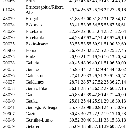
20066
Errezil
47,80
45,62
43,79
43,14
43,12
Erriberagoitia/Ribera
01046
29,74
26,52
25,76
27,27
28,16
Alta
48079
Errigoiti
31,88
32,00
31,82
31,78
34,17
20034
Eskoriatza
53,41
53,95
54,55
55,67
56,61
48029
Etxebarri
22,29
22,36
21,64
23,21
22,64
48030
Etxebarria
44,23
47,93
47,31
47,97
49,10
20035
Ezkio-Itsaso
53,55
53,55
50,91
51,90
52,69
48906
Forua
26,79
27,32
27,55
25,25
27,45
48035
Fruiz
20,90
21,71
19,20
16,13
20,34
20038
Gabiria
40,45
48,99
49,01
51,06
50,00
20037
Gaintza
45,95
44,12
43,59
44,44
40,62
48036
Galdakao
27,41
29,33
29,31
29,91
30,57
48037
Galdames
28,71
28,57
27,52
25,36
27,14
48038
Gamiz-Fika
26,81
28,57
26,52
27,66
27,16
48039
Garai
45,83
42,39
42,86
42,71
40,00
48040
Gatika
25,81
25,44
25,91
29,18
30,13
48041
Gautegiz Arteaga
25,75
22,98
20,98
24,51
30,96
20907
Gaztelu
30,43
30,23
22,92
19,15
16,28
48046
Gernika-Lumo
30,52
30,40
31,11
33,15
33,18
20039
Getaria
35,69
38,58
37,18
39,60
37,61