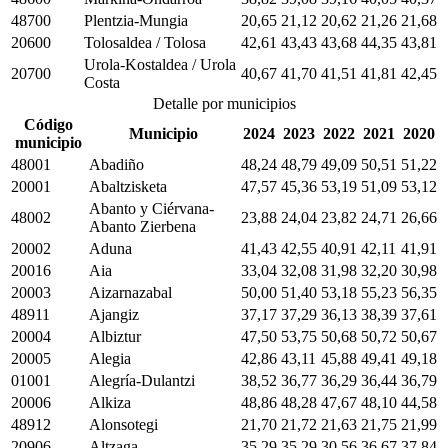
48700
Plentzia-Mungia
20,65
21,12
20,62
21,26
21,68
20600
Tolosaldea / Tolosa
42,61
43,43
43,68
44,35
43,81
Urola-Kostaldea / Urola
20700
40,67
41,70
41,51
41,81
42,45
Costa
Detalle por municipios
Código
Municipio
2024
2023
2022
2021
2020
municipio
48001
Abadiño
48,24
48,79
49,09
50,51
51,22
20001
Abaltzisketa
47,57
45,36
53,19
51,09
53,12
Abanto y Ciérvana-
48002
23,88
24,04
23,82
24,71
26,66
Abanto Zierbena
20002
Aduna
41,43
42,55
40,91
42,11
41,91
20016
Aia
33,04
32,08
31,98
32,20
30,98
20003
Aizarnazabal
50,00
51,40
53,18
55,23
56,35
48911
Ajangiz
37,17
37,29
36,13
38,39
37,61
20004
Albiztur
47,50
53,75
50,68
50,72
50,67
20005
Alegia
42,86
43,11
45,88
49,41
49,18
01001
Alegría-Dulantzi
38,52
36,77
36,29
36,44
36,79
20006
Alkiza
48,86
48,28
47,67
48,10
44,58
48912
Alonsotegi
21,70
21,72
21,63
21,75
21,99
20906
Altzaga
35,29
35,29
30,56
36,67
37,84