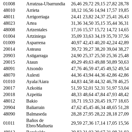
01008
Arratzua-Ubarrundia
26,46
29,72
29,15
27,82
28,78
48010
Arrieta
18,12
16,56
14,94
17,57
19,85
48011
Arrigorriaga
24,41
23,82
24,37
25,41
26,43
48023
Artea
31,36
34,50
35,15
35,44
36,31
48008
Artzentales
17,16
15,57
15,72
14,72
14,65
01004
Artziniega
35,09
33,63
34,19
35,70
37,56
01009
Asparrena
40,97
42,43
40,20
42,24
42,89
20014
Asteasu
39,72
39,27
38,20
39,04
38,27
20903
Astigarraga
24,90
25,37
25,50
25,36
25,48
20015
Ataun
49,29
49,63
49,88
50,89
50,63
48091
Atxondo
47,76
46,59
47,45
49,52
49,54
48070
Aulesti
44,36
43,94
44,36
42,86
42,86
01010
Ayala/Aiara
44,83
44,58
44,32
46,78
46,25
20017
Azkoitia
51,59
52,01
52,31
51,97
53,04
20018
Azpeitia
48,33
48,64
47,84
47,93
48,42
48012
Bakio
18,71
19,53
20,45
19,77
18,65
20904
Baliarrain
47,62
45,45
46,34
48,65
51,28
48090
Balmaseda
28,28
27,95
28,22
28,18
27,09
Baños de
01011
29,59
27,36
17,14
17,05
15,56
Ebro/Mañueta