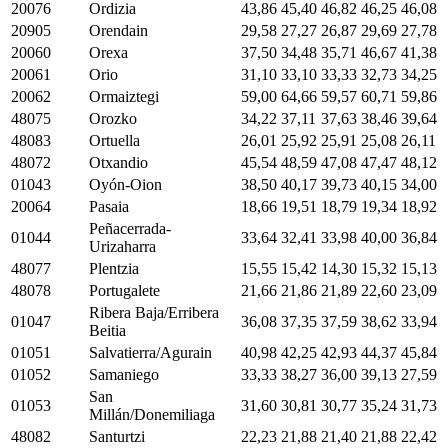
20076
Ordizia
43,86
45,40
46,82
46,25
46,08
20905
Orendain
29,58
27,27
26,87
29,69
27,78
20060
Orexa
37,50
34,48
35,71
46,67
41,38
20061
Orio
31,10
33,10
33,33
32,73
34,25
20062
Ormaiztegi
59,00
64,66
59,57
60,71
59,86
48075
Orozko
34,22
37,11
37,63
38,46
39,64
48083
Ortuella
26,01
25,92
25,91
25,08
26,11
48072
Otxandio
45,54
48,59
47,08
47,47
48,12
01043
Oyón-Oion
38,50
40,17
39,73
40,15
34,00
20064
Pasaia
18,66
19,51
18,79
19,34
18,92
Peñacerrada-
01044
33,64
32,41
33,98
40,00
36,84
Urizaharra
48077
Plentzia
15,55
15,42
14,30
15,32
15,13
48078
Portugalete
21,66
21,86
21,89
22,60
23,09
Ribera Baja/Erribera
01047
36,08
37,35
37,59
38,62
33,94
Beitia
01051
Salvatierra/Agurain
40,98
42,25
42,93
44,37
45,84
01052
Samaniego
33,33
38,27
36,00
39,13
27,59
San
01053
31,60
30,81
30,77
35,24
31,73
Millán/Donemiliaga
48082
Santurtzi
22,23
21,88
21,40
21,88
22,42