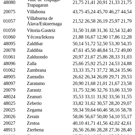
48080
21,75
21,41
20,91
21,33
21,75
Trapagaran
20075
Villabona
43,75
45,24
45,70
46,27
44,54
Villabuena de
01057
21,52
26,58
26,19
25,97
21,79
Álava/Eskuernaga
01059
Vitoria-Gasteiz
31,50
31,68
31,36
32,54
32,40
01060
Yécora/Iekora
21,88
16,67
12,90
17,86
12,28
48095
Zaldibar
50,14
51,72
52,50
53,30
54,35
20078
Zaldibia
47,61
45,50
48,84
51,72
49,00
01061
Zalduondo
20,97
21,67
25,86
28,33
31,03
48096
Zalla
25,66
25,92
25,21
24,53
24,88
01062
Zambrana
33,33
35,71
37,72
38,24
35,96
48905
Zamudio
26,62
26,34
26,09
29,71
29,53
48097
Zaratamo
20,90
21,68
21,01
21,67
23,58
20079
Zarautz
31,75
32,96
32,76
33,06
33,59
48024
Zeanuri
35,53
33,11
31,92
33,56
31,55
48025
Zeberio
33,82
31,62
30,57
28,20
29,07
20025
Zegama
59,34
59,64
60,46
58,16
58,78
20026
Zerain
58,06
56,67
50,00
54,10
55,17
20027
Zestoa
40,10
41,71
41,56
42,02
42,61
48913
Zierbena
26,56
26,86
28,28
27,36
28,40