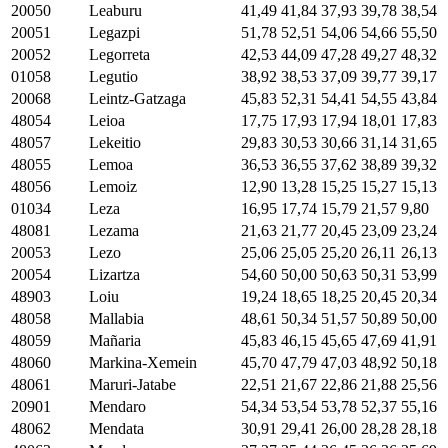
20050
Leaburu
41,49
41,84
37,93
39,78
38,54
20051
Legazpi
51,78
52,51
54,06
54,66
55,50
20052
Legorreta
42,53
44,09
47,28
49,27
48,32
01058
Legutio
38,92
38,53
37,09
39,77
39,17
20068
Leintz-Gatzaga
45,83
52,31
54,41
54,55
43,84
48054
Leioa
17,75
17,93
17,94
18,01
17,83
48057
Lekeitio
29,83
30,53
30,66
31,14
31,65
48055
Lemoa
36,53
36,55
37,62
38,89
39,32
48056
Lemoiz
12,90
13,28
15,25
15,27
15,13
01034
Leza
16,95
17,74
15,79
21,57
9,80
48081
Lezama
21,63
21,77
20,45
23,09
23,24
20053
Lezo
25,06
25,05
25,20
26,11
26,13
20054
Lizartza
54,60
50,00
50,63
50,31
53,99
48903
Loiu
19,24
18,65
18,25
20,45
20,34
48058
Mallabia
48,61
50,34
51,57
50,89
50,00
48059
Mañaria
45,83
46,15
45,65
47,69
41,91
48060
Markina-Xemein
45,70
47,79
47,03
48,92
50,18
48061
Maruri-Jatabe
22,51
21,67
22,86
21,88
25,56
20901
Mendaro
54,34
53,54
53,78
52,37
55,16
48062
Mendata
30,91
29,41
26,00
28,28
28,18