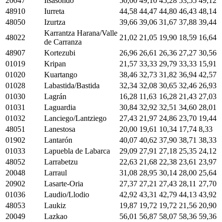
20047
Itsasondo
50,00
49,10
45,28
53,55
49,12
48910
Iurreta
44,58
44,47
44,80
46,43
48,14
48050
Izurtza
39,66
39,06
31,67
37,88
39,44
Karrantza Harana/Valle
48022
21,02
21,05
19,90
18,59
16,64
de Carranza
48907
Kortezubi
26,96
26,61
26,36
27,27
30,56
01019
Kripan
21,57
33,33
29,79
33,33
15,91
01020
Kuartango
38,46
32,73
31,82
36,94
42,57
01028
Labastida/Bastida
32,34
32,08
30,65
32,46
26,93
01030
Lagrán
16,28
11,63
16,28
21,43
27,03
01031
Laguardia
30,84
32,92
32,51
34,60
28,01
01032
Lanciego/Lantziego
27,43
21,97
24,86
23,70
19,44
48051
Lanestosa
20,00
19,61
10,34
17,74
8,33
01902
Lantarón
40,07
40,62
37,90
38,71
38,33
01033
Lapuebla de Labarca
29,09
27,91
27,18
25,35
24,12
48052
Larrabetzu
22,63
21,68
22,38
23,61
23,97
20048
Larraul
31,08
28,95
30,14
28,00
25,64
20902
Lasarte-Oria
27,37
27,21
27,43
28,11
27,70
01036
Laudio/Llodio
42,92
43,31
42,79
44,13
43,92
48053
Laukiz
19,87
19,72
19,72
21,56
20,90
20049
Lazkao
56,01
56,87
58,07
58,36
59,36