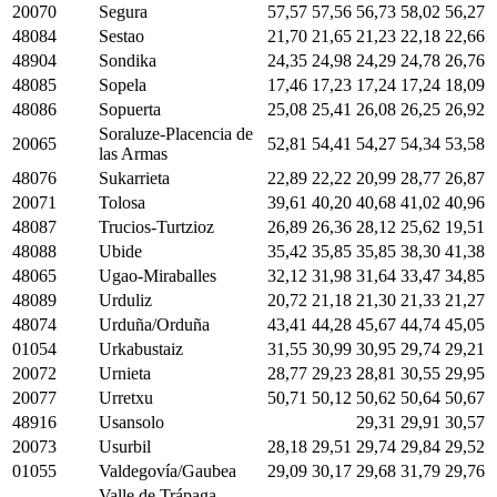
20070
Segura
57,57
57,56
56,73
58,02
56,27
48084
Sestao
21,70
21,65
21,23
22,18
22,66
48904
Sondika
24,35
24,98
24,29
24,78
26,76
48085
Sopela
17,46
17,23
17,24
17,24
18,09
48086
Sopuerta
25,08
25,41
26,08
26,25
26,92
Soraluze-Placencia de
20065
52,81
54,41
54,27
54,34
53,58
las Armas
48076
Sukarrieta
22,89
22,22
20,99
28,77
26,87
20071
Tolosa
39,61
40,20
40,68
41,02
40,96
48087
Trucios-Turtzioz
26,89
26,36
28,12
25,62
19,51
48088
Ubide
35,42
35,85
35,85
38,30
41,38
48065
Ugao-Miraballes
32,12
31,98
31,64
33,47
34,85
48089
Urduliz
20,72
21,18
21,30
21,33
21,27
48074
Urduña/Orduña
43,41
44,28
45,67
44,74
45,05
01054
Urkabustaiz
31,55
30,99
30,95
29,74
29,21
20072
Urnieta
28,77
29,23
28,81
30,55
29,95
20077
Urretxu
50,71
50,12
50,62
50,64
50,67
48916
Usansolo
29,31
29,91
30,57
20073
Usurbil
28,18
29,51
29,74
29,84
29,52
01055
Valdegovía/Gaubea
29,09
30,17
29,68
31,79
29,76
Valle de Trápaga-