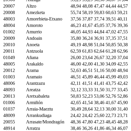
20007
Altzo
48,94
48,08
47,47
44,44
44,57
20008
Amezketa
55,74
58,19
59,83
60,63
59,21
48003
Amorebieta-Etxano
37,56
37,87
37,74
39,51
40,11
48004
Amoroto
46,23
41,67
45,05
37,76
39,36
01002
Amurrio
46,05
44,93
44,84
47,02
47,55
20009
Andoain
35,80
36,24
36,91
37,35
37,51
20010
Anoeta
49,19
48,98
51,04
50,85
50,38
20011
Antzuola
62,59
61,83
62,64
61,28
62,96
01049
Añana
26,00
23,64
26,67
32,20
37,04
48005
Arakaldo
46,00
42,00
41,30
34,09
42,55
20012
Arama
52,63
46,51
51,16
50,00
48,94
01003
Aramaio
46,51
45,89
46,44
45,99
49,03
48006
Arantzazu
42,11
41,51
41,41
43,75
42,42
48093
Areatza
32,12
33,33
31,50
31,77
33,45
20013
Aretxabaleta
50,83
52,23
53,06
52,76
52,86
01006
Armiñón
42,65
41,54
38,46
41,67
45,90
01037
Arraia-Maeztu
30,49
28,64
32,13
30,00
31,40
48009
Arrankudiaga
24,42
24,42
25,60
22,73
23,71
20055
Arrasate/Mondragón
48,36
47,80
47,23
48,45
48,28
48914
Arratzu
38,46
36,26
41,86
46,34
46,07