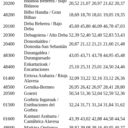
Bidasoa Beherea / Bajo
20200
20,52
21,07
20,97
21,62
20,37
Bidasoa
Bilbo Handia / Gran
48200
18,69
18,70
18,61
19,05
19,35
Bilbao
Deba Beherea / Bajo
20100
45,69
45,80
46,09
46,78
47,03
Deba
20300
Debagoiena / Alto Deba
52,39
52,40
52,40
52,83
53,43
Donostialdea /
20400
20,87
21,12
21,21
21,60
21,48
Donostia-San Sebastián
Durangaldea /
48300
43,05
43,71
43,78
44,95
45,48
Duranguesado
Enkartazioak /
48400
25,10
25,31
25,01
24,50
24,46
Encartaciones
Errioxa Arabarra / Rioja
01400
32,09
33,22
32,16
33,12
26,36
Alavesa
48500
Gernika-Bermeo
26,95
26,42
26,97
28,41
28,80
20500
Goierri
50,54
51,36
52,04
52,59
52,36
Gorbeia Inguruak /
01500
Estribaciones del
32,24
31,71
31,24
31,84
31,62
Gorbea
Kantauri Arabarra /
01600
43,39
43,02
42,88
44,58
44,54
Cantábrica Alavesa
48600
Markina-Ondarroa
38,82
39,08
39,16
40,05
40,37