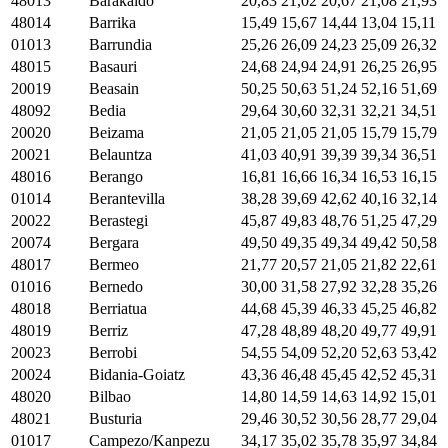
48013
Barakaldo
20,83
21,02
20,67
21,08
21,93
48014
Barrika
15,49
15,67
14,44
13,04
15,11
01013
Barrundia
25,26
26,09
24,23
25,09
26,32
48015
Basauri
24,68
24,94
24,91
26,25
26,95
20019
Beasain
50,25
50,63
51,24
52,16
51,69
48092
Bedia
29,64
30,60
32,31
32,21
34,51
20020
Beizama
21,05
21,05
21,05
15,79
15,79
20021
Belauntza
41,03
40,91
39,39
39,34
36,51
48016
Berango
16,81
16,66
16,34
16,53
16,15
01014
Berantevilla
38,28
39,69
42,62
40,16
32,14
20022
Berastegi
45,87
49,83
48,76
51,25
47,29
20074
Bergara
49,50
49,35
49,34
49,42
50,58
48017
Bermeo
21,77
20,57
21,05
21,82
22,61
01016
Bernedo
30,00
31,58
27,92
32,28
35,26
48018
Berriatua
44,68
45,39
46,33
45,25
46,82
48019
Berriz
47,28
48,89
48,20
49,77
49,91
20023
Berrobi
54,55
54,09
52,20
52,63
53,42
20024
Bidania-Goiatz
43,36
46,48
45,45
42,52
45,31
48020
Bilbao
14,80
14,59
14,63
14,92
15,01
48021
Busturia
29,46
30,52
30,56
28,77
29,04
01017
Campezo/Kanpezu
34,17
35,02
35,78
35,97
34,84