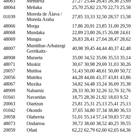
48063
Mendexa
27,27
25,44
26,45
26,36
25,69
48064
Meñaka
25,70
25,82
23,70
22,73
25,58
Moreda de Álava /
01039
27,85
33,33
32,50
28,57
15,58
Moreda Araba
48066
Morga
17,86
20,91
23,85
31,00
29,59
48068
Mundaka
22,89
23,80
26,15
26,08
24,61
48069
Mungia
26,83
28,41
27,04
28,47
28,62
Munitibar-Arbatzegi
48007
40,98
39,45
44,44
40,37
42,48
Gerrikaitz-
48908
Murueta
35,00
34,52
35,06
35,53
35,14
48071
Muskiz
30,67
30,98
29,69
31,03
30,26
20057
Mutiloa
51,43
50,00
48,61
50,00
50,72
20056
Mutriku
44,28
44,66
43,37
43,81
43,86
48067
Muxika
34,82
34,48
33,24
36,69
35,38
48909
Nabarniz
28,33
30,30
32,26
32,76
32,76
01041
Navaridas
18,75
28,36
21,92
18,03
9,52
20063
Oiartzun
25,81
25,31
25,13
25,41
25,13
01042
Okondo
37,65
34,80
37,34
38,80
36,53
20058
Olaberria
51,01
55,14
57,14
59,83
57,92
48073
Ondarroa
39,72
38,60
38,52
40,25
39,55
20059
Oñati
62,22
62,79
62,60
62,65
64,36