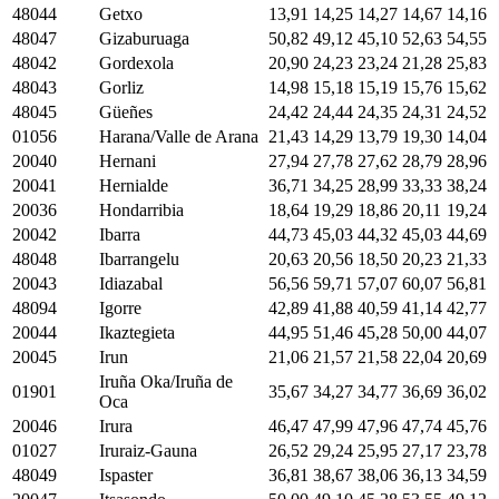
48044
Getxo
13,91
14,25
14,27
14,67
14,16
48047
Gizaburuaga
50,82
49,12
45,10
52,63
54,55
48042
Gordexola
20,90
24,23
23,24
21,28
25,83
48043
Gorliz
14,98
15,18
15,19
15,76
15,62
48045
Güeñes
24,42
24,44
24,35
24,31
24,52
01056
Harana/Valle de Arana
21,43
14,29
13,79
19,30
14,04
20040
Hernani
27,94
27,78
27,62
28,79
28,96
20041
Hernialde
36,71
34,25
28,99
33,33
38,24
20036
Hondarribia
18,64
19,29
18,86
20,11
19,24
20042
Ibarra
44,73
45,03
44,32
45,03
44,69
48048
Ibarrangelu
20,63
20,56
18,50
20,23
21,33
20043
Idiazabal
56,56
59,71
57,07
60,07
56,81
48094
Igorre
42,89
41,88
40,59
41,14
42,77
20044
Ikaztegieta
44,95
51,46
45,28
50,00
44,07
20045
Irun
21,06
21,57
21,58
22,04
20,69
Iruña Oka/Iruña de
01901
35,67
34,27
34,77
36,69
36,02
Oca
20046
Irura
46,47
47,99
47,96
47,74
45,76
01027
Iruraiz-Gauna
26,52
29,24
25,95
27,17
23,78
48049
Ispaster
36,81
38,67
38,06
36,13
34,59