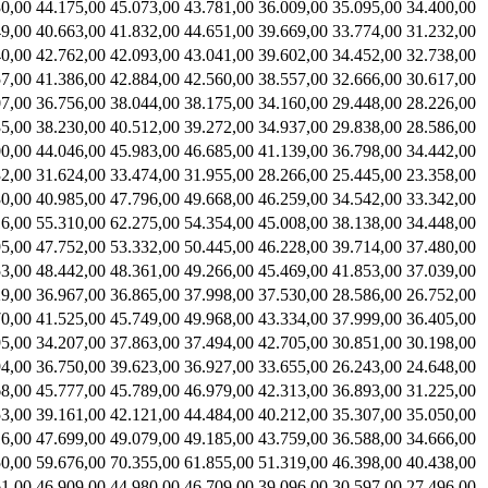
30,00
44.175,00
45.073,00
43.781,00
36.009,00
35.095,00
34.400,00
49,00
40.663,00
41.832,00
44.651,00
39.669,00
33.774,00
31.232,00
40,00
42.762,00
42.093,00
43.041,00
39.602,00
34.452,00
32.738,00
57,00
41.386,00
42.884,00
42.560,00
38.557,00
32.666,00
30.617,00
07,00
36.756,00
38.044,00
38.175,00
34.160,00
29.448,00
28.226,00
35,00
38.230,00
40.512,00
39.272,00
34.937,00
29.838,00
28.586,00
00,00
44.046,00
45.983,00
46.685,00
41.139,00
36.798,00
34.442,00
32,00
31.624,00
33.474,00
31.955,00
28.266,00
25.445,00
23.358,00
30,00
40.985,00
47.796,00
49.668,00
46.259,00
34.542,00
33.342,00
16,00
55.310,00
62.275,00
54.354,00
45.008,00
38.138,00
34.448,00
95,00
47.752,00
53.332,00
50.445,00
46.228,00
39.714,00
37.480,00
53,00
48.442,00
48.361,00
49.266,00
45.469,00
41.853,00
37.039,00
29,00
36.967,00
36.865,00
37.998,00
37.530,00
28.586,00
26.752,00
70,00
41.525,00
45.749,00
49.968,00
43.334,00
37.999,00
36.405,00
95,00
34.207,00
37.863,00
37.494,00
42.705,00
30.851,00
30.198,00
94,00
36.750,00
39.623,00
36.927,00
33.655,00
26.243,00
24.648,00
68,00
45.777,00
45.789,00
46.979,00
42.313,00
36.893,00
31.225,00
53,00
39.161,00
42.121,00
44.484,00
40.212,00
35.307,00
35.050,00
16,00
47.699,00
49.079,00
49.185,00
43.759,00
36.588,00
34.666,00
50,00
59.676,00
70.355,00
61.855,00
51.319,00
46.398,00
40.438,00
61,00
46.909,00
44.980,00
46.709,00
39.096,00
30.597,00
27.496,00