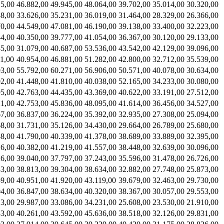
25,00
46.882,00
49.945,00
48.064,00
39.702,00
35.014,00
30.320,00
38,00
33.626,00
35.231,00
36.019,00
31.464,00
28.329,00
26.366,00
70,00
44.549,00
47.081,00
46.190,00
39.138,00
33.400,00
32.223,00
44,00
40.350,00
39.777,00
41.054,00
36.367,00
30.120,00
29.133,00
85,00
31.079,00
40.687,00
53.536,00
43.542,00
42.129,00
39.096,00
1,00
40.954,00
46.881,00
51.282,00
42.800,00
32.712,00
35.539,00
03,00
55.792,00
60.271,00
56.906,00
50.571,00
40.078,00
30.634,00
02,00
41.448,00
41.810,00
40.038,00
52.165,00
34.233,00
30.080,00
95,00
42.763,00
44.435,00
43.369,00
40.622,00
33.191,00
27.512,00
21,00
42.753,00
45.836,00
48.095,00
41.614,00
36.456,00
34.527,00
67,00
36.837,00
36.224,00
35.392,00
32.935,00
27.308,00
25.094,00
68,00
31.731,00
35.126,00
34.430,00
29.664,00
26.789,00
25.680,00
88,00
41.790,00
40.339,00
41.378,00
38.689,00
33.889,00
32.395,00
16,00
40.382,00
41.219,00
41.557,00
38.448,00
32.639,00
30.096,00
26,00
39.040,00
37.797,00
37.243,00
35.596,00
31.478,00
26.726,00
83,00
38.813,00
39.304,00
38.634,00
32.882,00
27.748,00
25.873,00
59,00
40.951,00
41.920,00
43.119,00
39.679,00
32.463,00
29.730,00
04,00
36.847,00
38.634,00
40.320,00
38.367,00
30.057,00
29.553,00
13,00
29.987,00
33.086,00
34.231,00
25.608,00
23.530,00
21.910,00
33,00
40.261,00
43.592,00
45.636,00
38.518,00
32.126,00
29.831,00