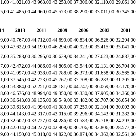
21,00
41.021,00
43.963,00
43.253,00
37.306,00
32.110,00
29.061,00
75,00
41.485,00
44.960,00
45.573,00
38.290,00
33.011,00
30.345,00
14
2013
2011
2009
2006
2003
2001
29,00
40.767,00
44.712,00
44.690,00
40.834,00
36.526,00
32.294,00
45,00
47.622,00
54.190,00
46.294,00
40.923,00
35.415,00
35.041,00
27,00
35.288,00
36.295,00
36.639,00
34.241,00
27.623,00
24.887,00
27,00
42.472,00
44.086,00
44.805,00
43.544,00
32.131,00
26.704,00
95,00
41.097,00
42.038,00
41.788,00
36.373,00
31.658,00
28.565,00
31,00
37.545,00
42.723,00
45.767,00
37.708,00
36.283,00
31.205,00
23,00
53.384,00
52.251,00
48.181,00
44.747,00
36.069,00
32.170,00
08,00
46.576,00
48.994,00
49.350,00
46.330,00
37.905,00
34.360,00
81,00
36.643,00
39.135,00
39.549,00
33.482,00
28.707,00
26.654,00
42,00
39.615,00
41.994,00
41.089,00
37.259,00
32.104,00
30.003,00
28,00
44.143,00
42.317,00
43.015,00
39.296,00
34.143,00
31.282,00
57,00
32.602,00
33.727,00
34.286,00
31.583,00
26.718,00
24.293,00
71,00
42.014,00
44.227,00
42.908,00
36.706,00
32.806,00
28.577,00
79,00
44.150,00
45.018,00
44.822,00
36.874,00
34.362,00
32.561,00