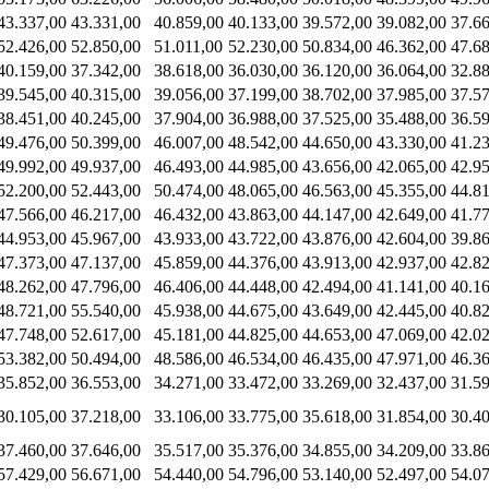
43.337,00
43.331,00
40.859,00
40.133,00
39.572,00
39.082,00
37.6
52.426,00
52.850,00
51.011,00
52.230,00
50.834,00
46.362,00
47.6
40.159,00
37.342,00
38.618,00
36.030,00
36.120,00
36.064,00
32.8
39.545,00
40.315,00
39.056,00
37.199,00
38.702,00
37.985,00
37.5
38.451,00
40.245,00
37.904,00
36.988,00
37.525,00
35.488,00
36.5
49.476,00
50.399,00
46.007,00
48.542,00
44.650,00
43.330,00
41.2
49.992,00
49.937,00
46.493,00
44.985,00
43.656,00
42.065,00
42.9
52.200,00
52.443,00
50.474,00
48.065,00
46.563,00
45.355,00
44.8
47.566,00
46.217,00
46.432,00
43.863,00
44.147,00
42.649,00
41.7
44.953,00
45.967,00
43.933,00
43.722,00
43.876,00
42.604,00
39.8
47.373,00
47.137,00
45.859,00
44.376,00
43.913,00
42.937,00
42.8
48.262,00
47.796,00
46.406,00
44.448,00
42.494,00
41.141,00
40.1
48.721,00
55.540,00
45.938,00
44.675,00
43.649,00
42.445,00
40.8
47.748,00
52.617,00
45.181,00
44.825,00
44.653,00
47.069,00
42.0
53.382,00
50.494,00
48.586,00
46.534,00
46.435,00
47.971,00
46.3
35.852,00
36.553,00
34.271,00
33.472,00
33.269,00
32.437,00
31.5
30.105,00
37.218,00
33.106,00
33.775,00
35.618,00
31.854,00
30.4
37.460,00
37.646,00
35.517,00
35.376,00
34.855,00
34.209,00
33.8
57.429,00
56.671,00
54.440,00
54.796,00
53.140,00
52.497,00
54.0