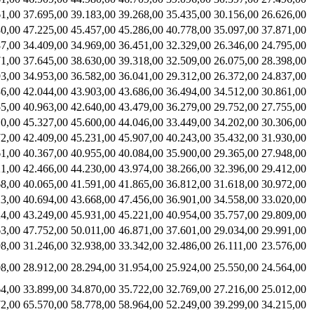
61,00
37.695,00
39.183,00
39.268,00
35.435,00
30.156,00
26.626,00
80,00
47.225,00
45.457,00
45.286,00
40.778,00
35.097,00
37.871,00
87,00
34.409,00
34.969,00
36.451,00
32.329,00
26.346,00
24.795,00
71,00
37.645,00
38.630,00
39.318,00
32.509,00
26.075,00
28.398,00
93,00
34.953,00
36.582,00
36.041,00
29.312,00
26.372,00
24.837,00
36,00
42.044,00
43.903,00
43.686,00
36.494,00
34.512,00
30.861,00
55,00
40.963,00
42.640,00
43.479,00
36.279,00
29.752,00
27.755,00
10,00
45.327,00
45.600,00
44.046,00
33.449,00
34.202,00
30.306,00
72,00
42.409,00
45.231,00
45.907,00
40.243,00
35.432,00
31.930,00
61,00
40.367,00
40.955,00
40.084,00
35.900,00
29.365,00
27.948,00
21,00
42.466,00
44.230,00
43.974,00
38.266,00
32.396,00
29.412,00
68,00
40.065,00
41.591,00
41.865,00
36.812,00
31.618,00
30.972,00
23,00
40.694,00
43.668,00
47.456,00
36.901,00
34.558,00
33.020,00
24,00
43.249,00
45.931,00
45.221,00
40.954,00
35.757,00
29.809,00
63,00
47.752,00
50.011,00
46.871,00
37.601,00
29.034,00
29.991,00
98,00
31.246,00
32.938,00
33.342,00
32.486,00
26.111,00
23.576,00
08,00
28.912,00
28.294,00
31.954,00
25.924,00
25.550,00
24.564,00
64,00
33.899,00
34.870,00
35.722,00
32.769,00
27.216,00
25.012,00
72,00
65.570,00
58.778,00
58.964,00
52.249,00
39.299,00
34.215,00