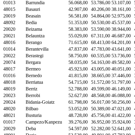
01013
Barrundia
56.068,00
53.786,00
53.107,00
48015
Basauri
42.907,00
40.206,00
38.161,00
20019
Beasain
56.581,00
54.864,00
52.975,00
48092
Bedia
51.353,00
50.530,00
45.537,00
20020
Beizama
58.383,00
53.590,00
38.944,00
20021
Belauntza
55.029,00
67.311,00
46.687,00
48016
Berango
71.615,00
68.413,00
64.201,00
01014
Berantevilla
47.837,00
47.783,00
43.641,00
20022
Berastegi
58.750,00
60.535,00
53.736,00
20074
Bergara
58.035,00
54.163,00
49.582,00
48017
Bermeo
45.923,00
43.005,00
40.051,00
01016
Bernedo
41.815,00
38.665,00
37.446,00
48018
Berriatua
54.715,00
51.572,00
51.797,00
48019
Berriz
52.788,00
49.599,00
46.149,00
20023
Berrobi
52.627,00
48.568,00
46.088,00
20024
Bidania-Goiatz
61.798,00
56.017,00
50.256,00
48020
Bilbao
53.052,00
50.389,00
47.021,00
48021
Busturia
48.728,00
45.756,00
41.422,00
01017
Campezo/Kanpezu
39.276,00
36.952,00
35.924,00
20029
Deba
54.597,00
52.282,00
52.641,00