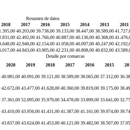
Resumen de datos
2018
2017
2016
2015
2014
2013
2011
1.395,00
40.203,00
39.738,00
39.133,00
38.447,00
38.589,00
41.727,
2.831,00
42.492,00
41.766,00
40.887,00
40.136,00
40.368,00
41.476,
3.648,00
42.940,00
42.154,00
41.058,00
40.097,00
40.247,00
42.192,
6.017,00
44.943,00
43.905,00
42.231,00
40.808,00
40.832,00
43.589,
Detalle por comarcas
2020
2019
2018
2017
2016
2015
20
0
40.981,00
40.091,00
39.121,00
38.589,00
38.065,00
37.312,00
36.3
0
42.672,00
43.477,00
41.628,00
40.360,00
39.819,00
39.175,00
38.4
0
37.361,00
52.095,00
35.979,00
34.478,00
33.899,00
33.641,00
32.7
0
43.410,00
43.956,00
41.431,00
41.387,00
41.161,00
39.974,00
39.7
0
43.837,00
43.624,00
41.453,00
40.121,00
39.482,00
38.507,00
37.0