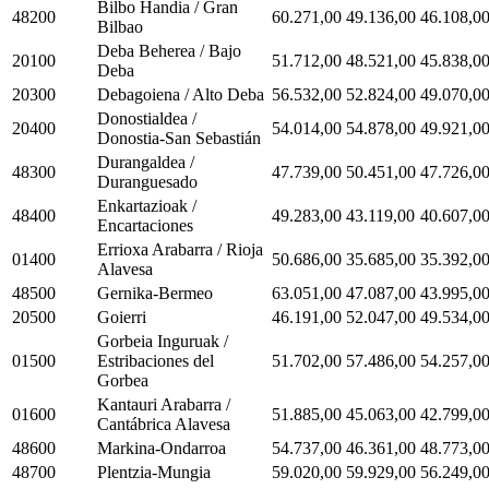
Bilbo Handia / Gran
48200
60.271,00
49.136,00
46.108,0
Bilbao
Deba Beherea / Bajo
20100
51.712,00
48.521,00
45.838,0
Deba
20300
Debagoiena / Alto Deba
56.532,00
52.824,00
49.070,0
Donostialdea /
20400
54.014,00
54.878,00
49.921,0
Donostia-San Sebastián
Durangaldea /
48300
47.739,00
50.451,00
47.726,0
Duranguesado
Enkartazioak /
48400
49.283,00
43.119,00
40.607,0
Encartaciones
Errioxa Arabarra / Rioja
01400
50.686,00
35.685,00
35.392,0
Alavesa
48500
Gernika-Bermeo
63.051,00
47.087,00
43.995,0
20500
Goierri
46.191,00
52.047,00
49.534,0
Gorbeia Inguruak /
01500
Estribaciones del
51.702,00
57.486,00
54.257,0
Gorbea
Kantauri Arabarra /
01600
51.885,00
45.063,00
42.799,0
Cantábrica Alavesa
48600
Markina-Ondarroa
54.737,00
46.361,00
48.773,0
48700
Plentzia-Mungia
59.020,00
59.929,00
56.249,0