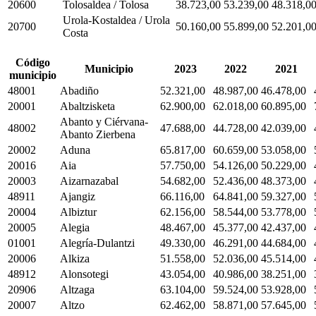
20600
Tolosaldea / Tolosa
38.723,00
53.239,00
48.318,0
Urola-Kostaldea / Urola
20700
50.160,00
55.899,00
52.201,0
Costa
Código
Municipio
2023
2022
2021
municipio
48001
Abadiño
52.321,00
48.987,00
46.478,00
20001
Abaltzisketa
62.900,00
62.018,00
60.895,00
Abanto y Ciérvana-
48002
47.688,00
44.728,00
42.039,00
Abanto Zierbena
20002
Aduna
65.817,00
60.659,00
53.058,00
20016
Aia
57.750,00
54.126,00
50.229,00
20003
Aizarnazabal
54.682,00
52.436,00
48.373,00
48911
Ajangiz
66.116,00
64.841,00
59.327,00
20004
Albiztur
62.156,00
58.544,00
53.778,00
20005
Alegia
48.467,00
45.377,00
42.437,00
01001
Alegría-Dulantzi
49.330,00
46.291,00
44.684,00
20006
Alkiza
51.558,00
52.036,00
45.514,00
48912
Alonsotegi
43.054,00
40.986,00
38.251,00
20906
Altzaga
63.104,00
59.524,00
53.928,00
20007
Altzo
62.462,00
58.871,00
57.645,00