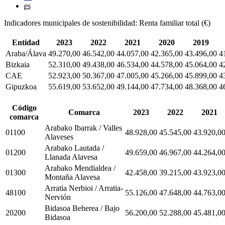
es
Indicadores municipales de sostenibilidad: Renta familiar total (€)
Entidad
2023
2022
2021
2020
2019
Araba/Álava
49.270,00
46.542,00
44.057,00
42.365,00
43.496,00
4
Bizkaia
52.310,00
49.438,00
46.534,00
44.578,00
45.064,00
4
CAE
52.923,00
50.367,00
47.005,00
45.266,00
45.899,00
4
Gipuzkoa
55.619,00
53.652,00
49.144,00
47.734,00
48.368,00
4
Código
Comarca
2023
2022
2021
comarca
Arabako Ibarrak / Valles
01100
48.928,00
45.545,00
43.920,0
Alaveses
Arabako Lautada /
01200
49.659,00
46.967,00
44.264,0
Llanada Alavesa
Arabako Mendialdea /
01300
42.458,00
39.215,00
43.923,0
Montaña Alavesa
Arratia Nerbioi / Arratia-
48100
55.126,00
47.648,00
44.763,0
Nervión
Bidasoa Beherea / Bajo
20200
56.200,00
52.288,00
45.481,0
Bidasoa