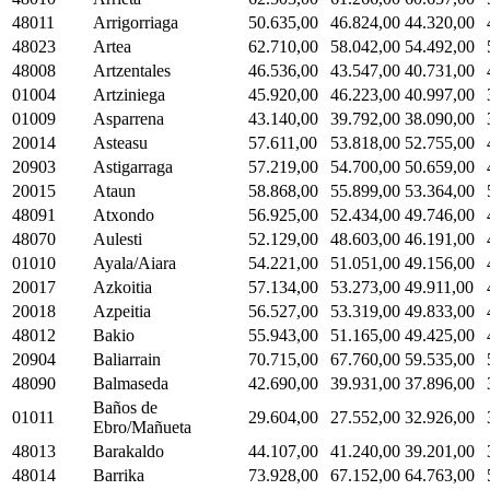
48011
Arrigorriaga
50.635,00
46.824,00
44.320,00
48023
Artea
62.710,00
58.042,00
54.492,00
48008
Artzentales
46.536,00
43.547,00
40.731,00
01004
Artziniega
45.920,00
46.223,00
40.997,00
01009
Asparrena
43.140,00
39.792,00
38.090,00
20014
Asteasu
57.611,00
53.818,00
52.755,00
20903
Astigarraga
57.219,00
54.700,00
50.659,00
20015
Ataun
58.868,00
55.899,00
53.364,00
48091
Atxondo
56.925,00
52.434,00
49.746,00
48070
Aulesti
52.129,00
48.603,00
46.191,00
01010
Ayala/Aiara
54.221,00
51.051,00
49.156,00
20017
Azkoitia
57.134,00
53.273,00
49.911,00
20018
Azpeitia
56.527,00
53.319,00
49.833,00
48012
Bakio
55.943,00
51.165,00
49.425,00
20904
Baliarrain
70.715,00
67.760,00
59.535,00
48090
Balmaseda
42.690,00
39.931,00
37.896,00
Baños de
01011
29.604,00
27.552,00
32.926,00
Ebro/Mañueta
48013
Barakaldo
44.107,00
41.240,00
39.201,00
48014
Barrika
73.928,00
67.152,00
64.763,00