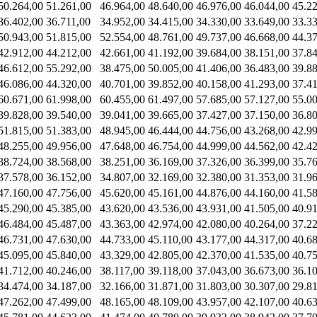
50.264,00
51.261,00
46.964,00
48.640,00
46.976,00
46.044,00
45.2
36.402,00
36.711,00
34.952,00
34.415,00
34.330,00
33.649,00
33.3
50.943,00
51.815,00
52.554,00
48.761,00
49.737,00
46.668,00
44.3
42.912,00
44.212,00
42.661,00
41.192,00
39.684,00
38.151,00
37.8
46.612,00
55.292,00
38.475,00
50.005,00
41.406,00
36.483,00
39.8
46.086,00
44.320,00
40.701,00
39.852,00
40.158,00
41.293,00
37.41
60.671,00
61.998,00
60.455,00
61.497,00
57.685,00
57.127,00
55.0
39.828,00
39.540,00
39.041,00
39.665,00
37.427,00
37.150,00
36.8
51.815,00
51.383,00
48.945,00
46.444,00
44.756,00
43.268,00
42.9
48.255,00
49.956,00
47.648,00
46.754,00
44.999,00
44.562,00
42.4
38.724,00
38.568,00
38.251,00
36.169,00
37.326,00
36.399,00
35.7
37.578,00
36.152,00
34.807,00
32.169,00
32.380,00
31.353,00
31.9
47.160,00
47.756,00
45.620,00
45.161,00
44.876,00
44.160,00
41.5
45.290,00
45.385,00
43.620,00
43.536,00
43.931,00
41.505,00
40.9
46.484,00
45.487,00
43.363,00
42.974,00
42.080,00
40.264,00
37.2
46.731,00
47.630,00
44.733,00
45.110,00
43.177,00
44.317,00
40.6
45.095,00
45.840,00
43.329,00
42.805,00
42.370,00
41.535,00
40.7
41.712,00
40.246,00
38.117,00
39.118,00
37.043,00
36.673,00
36.1
34.474,00
34.187,00
32.166,00
31.871,00
31.803,00
30.307,00
29.8
47.262,00
47.499,00
48.165,00
48.109,00
43.957,00
42.107,00
40.6