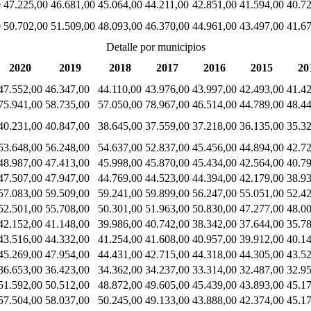
0
47.225,00
46.681,00
45.064,00
44.211,00
42.851,00
41.594,00
40.7
0
50.702,00
51.509,00
48.093,00
46.370,00
44.961,00
43.497,00
41.6
Detalle por municipios
2020
2019
2018
2017
2016
2015
20
47.552,00
46.347,00
44.110,00
43.976,00
43.997,00
42.493,00
41.4
75.941,00
58.735,00
57.050,00
78.967,00
46.514,00
44.789,00
48.4
40.231,00
40.847,00
38.645,00
37.559,00
37.218,00
36.135,00
35.3
53.648,00
56.248,00
54.637,00
52.837,00
45.456,00
44.894,00
42.7
48.987,00
47.413,00
45.998,00
45.870,00
45.434,00
42.564,00
40.7
47.507,00
47.947,00
44.769,00
44.523,00
44.394,00
42.179,00
38.9
57.083,00
59.509,00
59.241,00
59.899,00
56.247,00
55.051,00
52.4
52.501,00
55.708,00
50.301,00
51.963,00
50.830,00
47.277,00
48.0
42.152,00
41.148,00
39.986,00
40.742,00
38.342,00
37.644,00
35.7
43.516,00
44.332,00
41.254,00
41.608,00
40.957,00
39.912,00
40.1
45.269,00
47.954,00
44.431,00
42.715,00
44.318,00
44.305,00
43.5
36.653,00
36.423,00
34.362,00
34.237,00
33.314,00
32.487,00
32.9
51.592,00
50.512,00
48.872,00
49.605,00
45.439,00
43.893,00
45.1
57.504,00
58.037,00
50.245,00
49.133,00
43.888,00
42.374,00
45.1