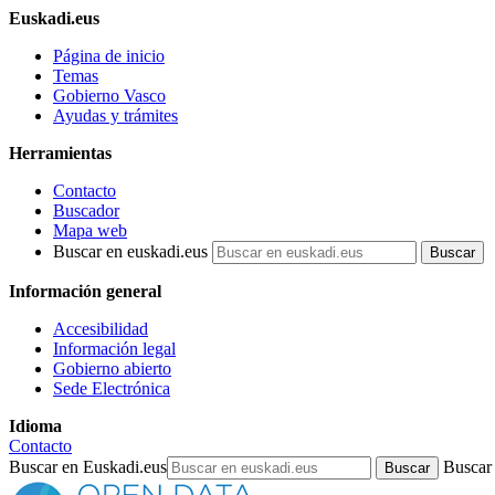
Euskadi.eus
Página de inicio
Temas
Gobierno Vasco
Ayudas y trámites
Herramientas
Contacto
Buscador
Mapa web
Buscar en euskadi.eus
Información general
Accesibilidad
Información legal
Gobierno abierto
Sede Electrónica
Idioma
Contacto
Buscar en Euskadi.eus
Buscar