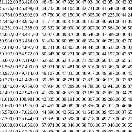
51.122,00
53.426,00
48.454,00
47.829,00
47.034,00
43.954,00
43.0
45.776,00
46.498,00
44.732,00
44.104,00
42.731,00
41.640,00
40.8
48.764,00
50.902,00
47.750,00
49.150,00
47.805,00
47.225,00
44.2
42.446,00
43.926,00
41.714,00
40.819,00
40.132,00
40.691,00
41.0
42.351,00
41.358,00
39.532,00
38.998,00
39.007,00
37.564,00
36.5
44.062,00
43.481,00
42.077,00
39.876,00
39.640,00
37.589,00
36.8
50.984,00
53.454,00
51.434,00
50.989,00
48.394,00
46.782,00
43.7
37.618,00
34.897,00
30.731,00
33.303,00
34.345,00
30.633,00
28.0
50.197,00
54.972,00
50.845,00
50.271,00
45.807,00
44.197,00
42.8
63.007,00
67.119,00
62.665,00
62.812,00
71.205,00
60.373,00
65.6
51.562,00
57.490,00
52.071,00
51.481,00
55.516,00
51.363,00
49.4
48.927,00
49.714,00
49.107,00
47.833,00
48.917,00
49.587,00
46.4
40.279,00
41.486,00
39.265,00
38.781,00
37.832,00
36.172,00
37.6
48.846,00
49.759,00
47.934,00
47.289,00
44.788,00
42.943,00
39.8
42.407,00
42.949,00
41.308,00
36.573,00
33.185,00
35.652,00
34.7
41.618,00
108.981,00
42.335,00
39.191,00
36.807,00
39.286,00
35.4
51.669,00
50.925,00
47.457,00
48.082,00
52.856,00
47.912,00
46.6
45.578,00
47.026,00
44.390,00
43.602,00
41.645,00
39.455,00
37.6
57.300,00
55.644,00
53.659,00
52.598,00
50.718,00
49.713,00
47.2
60.088,00
61.656,00
57.971,00
58.846,00
58.766,00
57.046,00
56.5
55.173,00
63.226,00
56.006,00
58.480,00
50.018,00
48.399,00
49.9