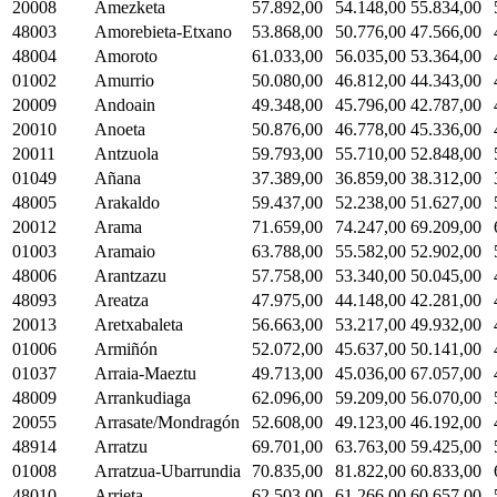
20008
Amezketa
57.892,00
54.148,00
55.834,00
48003
Amorebieta-Etxano
53.868,00
50.776,00
47.566,00
48004
Amoroto
61.033,00
56.035,00
53.364,00
01002
Amurrio
50.080,00
46.812,00
44.343,00
20009
Andoain
49.348,00
45.796,00
42.787,00
20010
Anoeta
50.876,00
46.778,00
45.336,00
20011
Antzuola
59.793,00
55.710,00
52.848,00
01049
Añana
37.389,00
36.859,00
38.312,00
48005
Arakaldo
59.437,00
52.238,00
51.627,00
20012
Arama
71.659,00
74.247,00
69.209,00
01003
Aramaio
63.788,00
55.582,00
52.902,00
48006
Arantzazu
57.758,00
53.340,00
50.045,00
48093
Areatza
47.975,00
44.148,00
42.281,00
20013
Aretxabaleta
56.663,00
53.217,00
49.932,00
01006
Armiñón
52.072,00
45.637,00
50.141,00
01037
Arraia-Maeztu
49.713,00
45.036,00
67.057,00
48009
Arrankudiaga
62.096,00
59.209,00
56.070,00
20055
Arrasate/Mondragón
52.608,00
49.123,00
46.192,00
48914
Arratzu
69.701,00
63.763,00
59.425,00
01008
Arratzua-Ubarrundia
70.835,00
81.822,00
60.833,00
48010
Arrieta
62.503,00
61.266,00
60.657,00