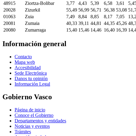
48915
Ziortza-Bolibar
3,77
4,43
5,39
6,58
3,61
5,4
20028
Zizurkil
55,49
56,99
56,71
56,38
53,08
51,
01063
Zuia
7,49
8,84
8,85
8,17
7,05
13,
20081
Zumaia
40,33
39,11
44,81
44,35
45,26
48,
20080
Zumarraga
15,40
15,46
14,46
16,40
16,39
14,
Información general
Contacto
Mapa web
Accesibilidad
Sede Electrónica
Danos tu opinión
Información Legal
Gobierno Vasco
Página de inicio
Conoce el Gobierno
Departamentos y entidades
Noticias y eventos
Trámites