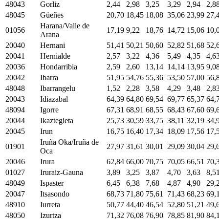
48043
Gorliz
2,44
2,98
3,25
3,29
2,94
2,8
48045
Güeñes
20,70
18,45
18,08
35,06
23,99
27,
Harana/Valle de
01056
17,19
9,22
18,76
14,72
15,06
10,
Arana
20040
Hernani
51,41
50,21
50,60
52,82
51,68
52,
20041
Hernialde
2,57
3,22
4,36
5,49
4,35
4,6
20036
Hondarribia
2,59
2,60
13,14
14,14
13,95
9,0
20042
Ibarra
51,95
54,76
55,36
53,50
57,00
56,
48048
Ibarrangelu
1,52
2,28
3,58
4,29
3,48
2,8
20043
Idiazabal
64,39
64,80
69,54
69,77
65,37
64,
48094
Igorre
67,31
68,91
68,55
68,43
67,60
69,
20044
Ikaztegieta
25,73
30,59
33,75
38,11
32,19
34,
20045
Irun
16,75
16,40
17,34
18,09
17,56
17,
Iruña Oka/Iruña de
01901
27,97
31,61
30,01
29,09
30,04
29,
Oca
20046
Irura
62,84
66,00
70,75
70,05
66,51
70,
01027
Iruraiz-Gauna
3,89
3,25
3,87
4,70
3,63
8,5
48049
Ispaster
6,45
6,38
7,68
4,87
4,90
29,
20047
Itsasondo
68,73
71,80
75,61
71,43
68,23
69,
48910
Iurreta
50,77
44,40
46,54
52,80
51,21
49,
48050
Izurtza
71,32
76,08
76,90
78,85
81,90
84,