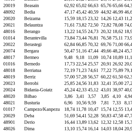
20019
Beasain
62,92
65,02
66,63
65,76
65,66
64,
48092
Bedia
47,17
45,42
40,59
44,92
46,99
46,
20020
Beizama
15,59
18,15
23,32
14,26
12,43
11,
20021
Belauntza
71,61
73,82
72,50
72,82
78,08
74,
48016
Berango
13,22
14,55
24,73
20,32
18,62
18,
01014
Berantevilla
73,84
73,44
76,81
76,58
75,11
73,
20022
Berastegi
62,84
66,85
70,32
69,76
71,00
66,
20074
Bergara
50,47
51,16
47,44
49,66
48,24
45,
48017
Bermeo
9,48
9,18
11,09
10,74
10,89
11,
01016
Bernedo
17,73
22,54
25,57
20,91
26,92
20,
48018
Berriatua
72,19
71,23
74,61
77,22
75,89
79,
48019
Berriz
57,00
57,28
56,57
60,22
61,50
62,
20023
Berrobi
25,85
24,56
31,83
32,41
35,00
27,
20024
Bidania-Goiatz
45,24
42,33
45,12
43,01
38,97
40,
48020
Bilbao
3,86
3,41
3,57
3,85
4,10
4,9
48021
Busturia
6,96
10,56
9,59
7,81
7,33
8,1
01017
Campezo/Kanpezu
18,74
11,78
10,47
15,74
12,55
13,
20029
Deba
51,69
54,41
52,28
50,83
47,58
47,
48901
Derio
16,44
13,89
13,62
12,32
12,58
15,
48026
Dima
13,10
15,74
16,14
14,03
18,04
20,