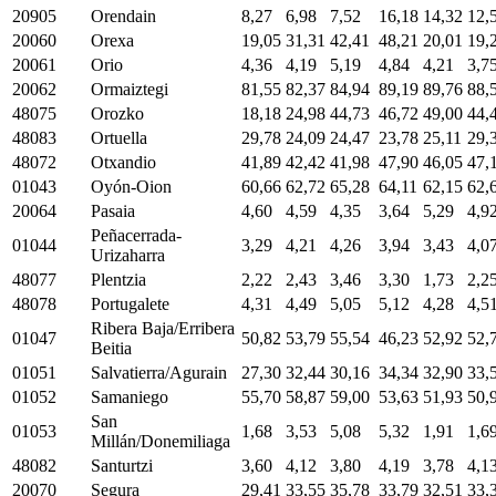
20905
Orendain
8,27
6,98
7,52
16,18
14,32
12,
20060
Orexa
19,05
31,31
42,41
48,21
20,01
19,
20061
Orio
4,36
4,19
5,19
4,84
4,21
3,7
20062
Ormaiztegi
81,55
82,37
84,94
89,19
89,76
88,
48075
Orozko
18,18
24,98
44,73
46,72
49,00
44,
48083
Ortuella
29,78
24,09
24,47
23,78
25,11
29,
48072
Otxandio
41,89
42,42
41,98
47,90
46,05
47,
01043
Oyón-Oion
60,66
62,72
65,28
64,11
62,15
62,
20064
Pasaia
4,60
4,59
4,35
3,64
5,29
4,9
Peñacerrada-
01044
3,29
4,21
4,26
3,94
3,43
4,0
Urizaharra
48077
Plentzia
2,22
2,43
3,46
3,30
1,73
2,2
48078
Portugalete
4,31
4,49
5,05
5,12
4,28
4,5
Ribera Baja/Erribera
01047
50,82
53,79
55,54
46,23
52,92
52,
Beitia
01051
Salvatierra/Agurain
27,30
32,44
30,16
34,34
32,90
33,
01052
Samaniego
55,70
58,87
59,00
53,63
51,93
50,
San
01053
1,68
3,53
5,08
5,32
1,91
1,6
Millán/Donemiliaga
48082
Santurtzi
3,60
4,12
3,80
4,19
3,78
4,1
20070
Segura
29,41
33,55
35,78
33,79
32,51
33,