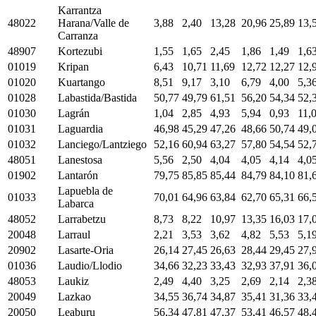
Karrantza
48022
Harana/Valle de
3,88
2,40
13,28
20,96
25,89
13,
Carranza
48907
Kortezubi
1,55
1,65
2,45
1,86
1,49
1,6
01019
Kripan
6,43
10,71
11,69
12,72
12,27
12,
01020
Kuartango
8,51
9,17
3,10
6,79
4,00
5,3
01028
Labastida/Bastida
50,77
49,79
61,51
56,20
54,34
52,
01030
Lagrán
1,04
2,85
4,93
5,94
0,93
11,
01031
Laguardia
46,98
45,29
47,26
48,66
50,74
49,
01032
Lanciego/Lantziego
52,16
60,94
63,27
57,80
54,54
52,
48051
Lanestosa
5,56
2,50
4,04
4,05
4,14
4,0
01902
Lantarón
79,75
85,85
85,44
84,79
84,10
81,
Lapuebla de
01033
70,01
64,96
63,84
62,70
65,31
66,
Labarca
48052
Larrabetzu
8,73
8,22
10,97
13,35
16,03
17,
20048
Larraul
2,21
3,53
3,62
4,82
5,53
5,1
20902
Lasarte-Oria
26,14
27,45
26,63
28,44
29,45
27,
01036
Laudio/Llodio
34,66
32,23
33,43
32,93
37,91
36,
48053
Laukiz
2,49
4,40
3,25
2,69
2,14
2,3
20049
Lazkao
34,55
36,74
34,87
35,41
31,36
33,
20050
Leaburu
56,34
47,81
47,37
53,41
46,57
48,