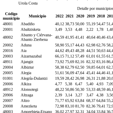
Urola Costa
Detalle por municipio
Código
Municipio
2022
2021
2020
2019
2018
201
municipio
48001
Abadiño
40,12
38,73
50,00
55,19
54,47
51,
20001
Abaltzisketa
3,49
3,53
4,48
2,22
1,78
1,4
Abanto y Ciérvana-
48002
40,59
41,95
41,41
40,64
40,46
43,
Abanto Zierbena
20002
Aduna
58,90
55,17
44,43
62,98
62,76
58,
20016
Aia
44,62
49,43
48,28
44,51
50,63
44,
20003
Aizarnazabal
66,15
71,12
57,49
61,01
61,55
61,
48911
Ajangiz
73,92
75,69
82,16
82,32
83,16
86,
20004
Albiztur
58,38
62,79
62,50
59,85
64,01
62,
20005
Alegia
51,61
56,09
47,64
45,41
44,46
41,
01001
Alegría-Dulantzi
19,59
28,42
26,98
26,31
21,88
20,
20006
Alkiza
4,77
5,38
6,47
5,40
4,93
7,0
48912
Alonsotegi
48,22
50,86
50,30
53,33
48,59
46,
20906
Altzaga
2,39
3,14
3,27
3,47
4,38
3,5
20007
Altzo
71,77
65,92
63,84
68,37
64,84
55,
20008
Amezketa
72,98
83,10
81,70
82,36
79,41
72,
48003
Amorebieta-Etxano
36,02
27,97
32,31
34,04
33,84
36,