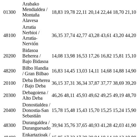
Arabako
Mendialdea /
01300
18,83
19,78
22,11
20,14
22,44
18,70
21,10
Montaña
Alavesa
Arratia
Nerbioi /
48100
36,35
37,74
42,77
43,28
43,61
43,20
44,20
Arratia-
Nervión
Bidasoa
20200
Beherea /
14,08
13,98
16,53
17,26
16,82
15,81
15,10
Bajo Bidasoa
Bilbo Handia
48200
16,83
14,45
13,03
14,11
14,68
14,88
14,90
/ Gran Bilbao
Deba Beherea
20100
36,15
37,31
36,34
37,87
37,77
38,69
39,20
/ Bajo Deba
Debagoiena /
20300
46,26
48,11
45,93
49,62
49,25
49,19
48,70
Alto Deba
Donostialdea /
20400
Donostia-San
15,78
15,48
15,43
15,70
15,25
15,24
15,90
Sebastián
Durangaldea /
48300
39,94
35,76
37,65
40,93
41,28
42,03
41,90
Duranguesado
Enkartazioak /