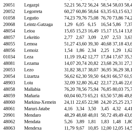
20051
Legazpi
52,21
56,72
56,24
58,54
58,03
58,
20052
Legorreta
60,27
60,86
58,64
63,35
63,15
63,
01058
Legutio
74,23
79,76
75,08
76,70
73,86
74,
20068
Leintz-Gatzaga
1,29
6,05
6,15
16,54
5,86
7,3
48054
Leioa
15,65
15,23
16,49
15,17
15,14
13,
48057
Lekeitio
2,77
2,67
3,09
2,97
2,53
3,6
48055
Lemoa
51,27
43,60
39,30
40,68
37,18
43,
48056
Lemoiz
1,54
1,86
2,34
2,25
1,29
1,6
01034
Leza
11,19
19,42
12,77
17,84
17,67
35,
48081
Lezama
14,07
20,74
20,82
23,68
29,31
27,
20053
Lezo
31,82
38,17
38,07
36,95
36,29
38,
20054
Lizartza
56,62
62,30
59,50
64,91
66,57
61,
48903
Loiu
32,09
32,80
26,42
22,17
23,46
22,
48058
Mallabia
76,20
78,56
75,94
76,85
80,03
75,
48059
Mañaria
60,04
60,73
65,21
63,50
57,86
49,
48060
Markina-Xemein
24,11
22,65
22,98
24,20
25,25
23,
48061
Maruri-Jatabe
4,16
3,34
3,50
3,45
4,32
4,4
20901
Mendaro
48,29
48,68
48,01
50,72
49,49
43,
48062
Mendata
5,26
3,89
1,81
1,83
1,48
1,8
48063
Mendexa
11,79
9,67
10,85
12,00
12,05
14,