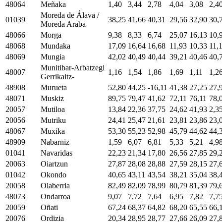
48064
Meñaka
1,40
3,44
2,78
4,04
3,08
2,4
Moreda de Álava /
01039
38,25
41,66
40,31
29,56
32,90
30,
Moreda Araba
48066
Morga
9,38
8,33
6,74
25,07
16,13
10,
48068
Mundaka
17,09
16,64
16,68
11,93
10,33
11,
48069
Mungia
42,02
40,49
40,44
39,21
40,46
40,
Munitibar-Arbatzegi
48007
1,16
1,54
1,86
1,69
1,11
1,2
Gerrikaitz-
48908
Murueta
52,80
44,25
-16,11
41,38
27,25
27,
48071
Muskiz
89,75
79,47
41,62
72,11
76,11
78,
20057
Mutiloa
13,84
22,36
37,75
24,62
41,93
2,3
20056
Mutriku
24,41
25,47
21,61
23,81
23,86
23,
48067
Muxika
53,30
55,23
52,98
45,79
44,62
44,
48909
Nabarniz
1,59
6,07
6,81
5,33
5,21
4,9
01041
Navaridas
22,23
21,34
17,80
26,56
27,85
29,
20063
Oiartzun
27,87
28,08
28,88
27,59
28,15
27,
01042
Okondo
40,65
43,11
43,54
38,21
35,04
38,
20058
Olaberria
82,49
82,09
78,99
80,79
81,39
79,
48073
Ondarroa
9,07
7,72
7,64
6,95
7,82
7,7
20059
Oñati
67,24
68,37
64,82
68,20
65,55
66,
20076
Ordizia
20,34
28,95
28,77
27,66
26,09
27,