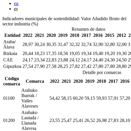
eu
es
Indicadores municipales de sostenibilidad: Valor Añadido Bruto del
sector industria (%)
Resumen de datos
Entidad
2022
2021
2020
2019
2018
2017
2016
2015
2012
2
Araba/
28,97
30,24
30,35
31,47
32,32
32,74
32,90
32,80
32,00
3
Álava
Bizkaia
20,44
18,23
17,35
18,56
19,05
19,34
19,40
19,20
19,30
2
CAE
24,17
23,34
22,83
23,88
24,12
24,17
24,40
24,30
24,50
2
Gipuzkoa
27,54
27,90
27,58
28,25
27,82
27,42
27,80
27,80
28,80
2
Detalle por comarcas
Código
Comarca
2022
2021
2020
2019
2018
2017
2016
comarca
Arabako
Ibarrak /
01100
54,42
58,15
60,20
59,15
59,93
57,91
57,20
Valles
Alaveses
Arabako
Lautada /
01200
23,55
25,47
25,41
26,52
26,98
27,83
28,10
Llanada
Alavesa