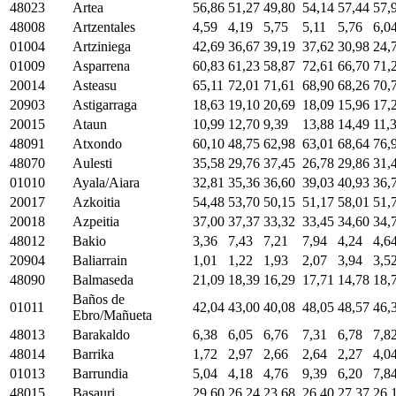
48023
Artea
56,86
51,27
49,80
54,14
57,44
57,
48008
Artzentales
4,59
4,19
5,75
5,11
5,76
6,0
01004
Artziniega
42,69
36,67
39,19
37,62
30,98
24,
01009
Asparrena
60,83
61,23
58,87
72,61
66,70
71,
20014
Asteasu
65,11
72,01
71,61
68,90
68,26
70,
20903
Astigarraga
18,63
19,10
20,69
18,09
15,96
17,
20015
Ataun
10,99
12,70
9,39
13,88
14,49
11,
48091
Atxondo
60,10
48,75
62,98
63,01
68,64
76,
48070
Aulesti
35,58
29,76
37,45
26,78
29,86
31,
01010
Ayala/Aiara
32,81
35,36
36,60
39,03
40,93
36,
20017
Azkoitia
54,48
53,70
50,15
51,17
58,01
51,
20018
Azpeitia
37,00
37,37
33,32
33,45
34,60
34,
48012
Bakio
3,36
7,43
7,21
7,94
4,24
4,6
20904
Baliarrain
1,01
1,22
1,93
2,07
3,94
3,5
48090
Balmaseda
21,09
18,39
16,29
17,71
14,78
18,
Baños de
01011
42,04
43,00
40,08
48,05
48,57
46,
Ebro/Mañueta
48013
Barakaldo
6,38
6,05
6,76
7,31
6,78
7,8
48014
Barrika
1,72
2,97
2,66
2,64
2,27
4,0
01013
Barrundia
5,04
4,18
4,76
9,39
6,20
7,8
48015
Basauri
29,60
26,24
23,68
26,40
27,37
26,