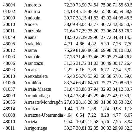
48004
Amoroto
72,30
73,90
74,54
75,08
71,55
69,
01002
Amurrio
54,13
45,18
48,92
55,30
60,59
58,
20009
Andoain
39,77
38,15
41,53
43,92
44,05
45,
20010
Anoeta
38,69
48,04
43,77
40,72
42,36
50,
20011
Antzuola
71,64
77,29
75,20
73,96
74,53
76,
01049
Añana
18,50
27,39
29,96
27,72
34,84
14,
48005
Arakaldo
4,71
4,66
4,82
5,39
7,26
7,7
20012
Arama
75,29
81,90
86,58
69,98
78,10
80,
01003
Aramaio
27,78
31,40
33,46
29,05
27,44
26,
48006
Arantzazu
31,36
31,72
31,03
30,49
30,17
26,
48093
Areatza
2,22
6,16
7,88
6,77
7,74
5,9
20013
Aretxabaleta
45,43
56,70
53,93
58,58
57,01
59,
01006
Armiñón
83,34
66,47
64,51
75,73
77,08
69,
01037
Arraia-Maeztu
31,84
33,88
37,94
32,93
34,12
30,
48009
Arrankudiaga
39,42
38,49
45,29
46,27
42,97
39,
20055
Arrasate/Mondragón
27,83
28,18
28,39
31,08
33,53
32,
48914
Arratzu
1,44
1,23
1,58
1,74
0,98
1,1
01008
Arratzua-Ubarrundia
4,64
6,54
7,22
8,28
4,77
6,0
48010
Arrieta
9,54
10,45
12,58
5,76
7,55
8,9
48011
Arrigorriaga
33,37
30,81
32,35
30,33
29,99
32,