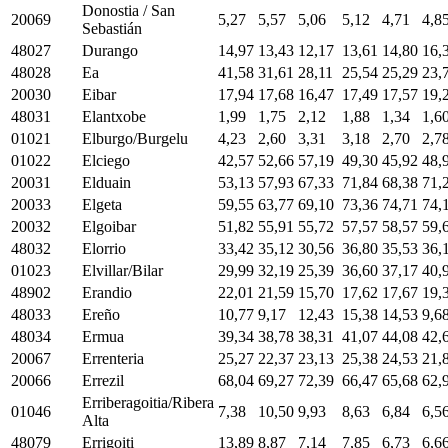
Donostia / San
20069
5,27
5,57
5,06
5,12
4,71
4,8
Sebastián
48027
Durango
14,97
13,43
12,17
13,61
14,80
16,
48028
Ea
41,58
31,61
28,11
25,54
25,29
23,
20030
Eibar
17,94
17,68
16,47
17,49
17,57
19,
48031
Elantxobe
1,99
1,75
2,12
1,88
1,34
1,6
01021
Elburgo/Burgelu
4,23
2,60
3,31
3,18
2,70
2,7
01022
Elciego
42,57
52,66
57,19
49,30
45,92
48,
20031
Elduain
53,13
57,93
67,33
71,84
68,38
71,
20033
Elgeta
59,55
63,77
69,10
73,36
74,71
74,
20032
Elgoibar
51,82
55,91
55,72
57,57
58,57
59,
48032
Elorrio
33,42
35,12
30,56
36,80
35,53
36,
01023
Elvillar/Bilar
29,99
32,19
25,39
36,60
37,17
40,
48902
Erandio
22,01
21,59
15,70
17,62
17,67
19,
48033
Ereño
10,77
9,17
12,43
15,38
14,53
9,6
48034
Ermua
39,34
38,78
38,31
41,07
44,08
42,
20067
Errenteria
25,27
22,37
23,13
25,38
24,53
21,
20066
Errezil
68,04
69,27
72,39
66,47
65,68
62,
Erriberagoitia/Ribera
01046
7,38
10,50
9,93
8,63
6,84
6,5
Alta
48079
Errigoiti
13,89
8,87
7,14
7,85
6,73
6,6