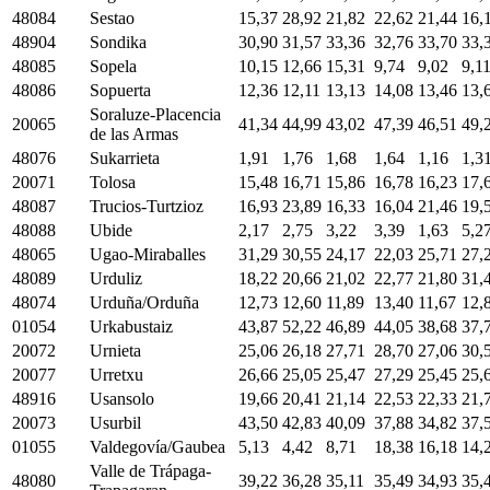
48084
Sestao
15,37
28,92
21,82
22,62
21,44
16,
48904
Sondika
30,90
31,57
33,36
32,76
33,70
33,
48085
Sopela
10,15
12,66
15,31
9,74
9,02
9,1
48086
Sopuerta
12,36
12,11
13,13
14,08
13,46
13,
Soraluze-Placencia
20065
41,34
44,99
43,02
47,39
46,51
49,
de las Armas
48076
Sukarrieta
1,91
1,76
1,68
1,64
1,16
1,3
20071
Tolosa
15,48
16,71
15,86
16,78
16,23
17,
48087
Trucios-Turtzioz
16,93
23,89
16,33
16,04
21,46
19,
48088
Ubide
2,17
2,75
3,22
3,39
1,63
5,2
48065
Ugao-Miraballes
31,29
30,55
24,17
22,03
25,71
27,
48089
Urduliz
18,22
20,66
21,02
22,77
21,80
31,
48074
Urduña/Orduña
12,73
12,60
11,89
13,40
11,67
12,
01054
Urkabustaiz
43,87
52,22
46,89
44,05
38,68
37,
20072
Urnieta
25,06
26,18
27,71
28,70
27,06
30,
20077
Urretxu
26,66
25,05
25,47
27,29
25,45
25,
48916
Usansolo
19,66
20,41
21,14
22,53
22,33
21,
20073
Usurbil
43,50
42,83
40,09
37,88
34,82
37,
01055
Valdegovía/Gaubea
5,13
4,42
8,71
18,38
16,18
14,
Valle de Trápaga-
48080
39,22
36,28
35,11
35,49
34,93
35,