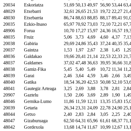
20034
Eskoriatza
51,69
50,13
49,97
56,90
53,44
63,
48029
Etxebarri
32,61
26,65
21,53
19,72
22,27
21,
48030
Etxebarria
86,74
88,63
88,85
88,17
89,41
91,
20035
Ezkio-Itsaso
65,97
70,92
73,03
72,10
72,21
67,
48906
Forua
10,70
17,27
15,97
24,36
16,57
19,
48035
Fruiz
5,06
3,73
4,69
4,60
4,37
7,1
20038
Gabiria
29,69
24,86
35,43
37,24
40,35
35,
20037
Gaintza
1,53
1,97
2,67
2,38
1,45
1,2
48036
Galdakao
19,66
20,41
21,14
22,53
22,33
21,
48037
Galdames
37,02
47,48
36,63
39,95
36,66
31,
48038
Gamiz-Fika
5,45
5,40
5,49
10,72
11,34
11,
48039
Garai
2,46
3,64
4,59
3,46
2,66
3,4
48040
Gatika
18,54
36,20
42,53
50,08
52,10
53,
48041
Gautegiz Arteaga
3,25
2,69
3,88
3,78
2,81
2,8
20907
Gaztelu
1,50
2,06
3,69
2,89
1,90
1,4
48046
Gernika-Lumo
11,86
11,59
12,11
13,35
15,83
15,
20039
Getaria
26,34
23,31
24,09
22,78
24,90
25,
48044
Getxo
2,40
2,83
2,84
3,05
2,25
2,4
48047
Gizaburuaga
62,50
64,31
65,96
61,61
68,37
71,
48042
Gordexola
13,68
14,74
11,67
10,99
12,67
13,