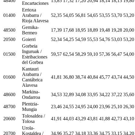
48400
15,85
17,32
17,20
20,94
18,14
18,13
19,80
Encartaciones
Errioxa
01400
Arabarra /
52,35
54,05
56,81
54,65
53,55
53,70
53,20
Rioja Alavesa
Gernika-
48500
17,39
17,68
18,95
18,89
19,48
19,28
20,00
Bermeo
20500
Goierri
52,34
54,25
54,59
55,53
54,76
53,03
53,20
Gorbeia
Inguruak /
01500
59,57
62,54
58,29
59,10
57,36
56,47
54,00
Estribaciones
del Gorbea
Kantauri
Arabarra /
01600
41,81
36,80
38,74
40,84
45,77
43,74
44,50
Cantábrica
Alavesa
Markina-
48600
34,53
32,89
34,08
33,95
34,22
37,22
35,60
Ondarroa
Plentzia-
48700
23,46
24,55
24,95
24,00
23,96
25,10
26,30
Mungia
Tolosaldea /
20600
41,91
44,03
43,29
43,81
41,88
42,73
43,10
Tolosa
Urola-
20700
Kostaldea /
34,96
35,27
34,18
33,36
34,75
33,15
34,20