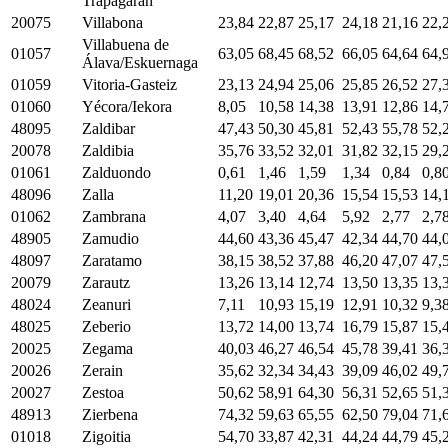
Trapagaran
20075
Villabona
23,84
22,87
25,17
24,18
21,16
22,
Villabuena de
01057
63,05
68,45
68,52
66,05
64,64
64,
Álava/Eskuernaga
01059
Vitoria-Gasteiz
23,13
24,94
25,06
25,85
26,52
27,
01060
Yécora/Iekora
8,05
10,58
14,38
13,91
12,86
14,
48095
Zaldibar
47,43
50,30
45,81
52,43
55,78
52,
20078
Zaldibia
35,76
33,52
32,01
31,82
32,15
29,
01061
Zalduondo
0,61
1,46
1,59
1,34
0,84
0,8
48096
Zalla
11,20
19,01
20,36
15,54
15,53
14,
01062
Zambrana
4,07
3,40
4,64
5,92
2,77
2,7
48905
Zamudio
44,60
43,36
45,47
42,34
44,70
44,
48097
Zaratamo
38,15
38,52
37,88
46,20
47,07
47,
20079
Zarautz
13,26
13,14
12,74
13,50
13,35
13,
48024
Zeanuri
7,11
10,93
15,19
12,91
10,32
9,3
48025
Zeberio
13,72
14,00
13,74
16,79
15,87
15,
20025
Zegama
40,03
46,27
46,54
45,78
39,41
36,
20026
Zerain
35,62
32,34
34,43
39,09
46,02
49,
20027
Zestoa
50,62
58,91
64,30
56,31
52,65
51,
48913
Zierbena
74,32
59,63
65,55
62,50
79,04
71,
01018
Zigoitia
54,70
33,87
42,31
44,24
44,79
45,