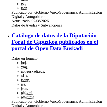
rss
,
json
Publicado por:
Gobierno Vasco
Gobernanza, Administración
Digital y Autogobierno
Actualizado:
07/08/2026
Datos de Ayudas y Subvenciones
Catálogo de datos de la Diputación
Foral de Gipuzkoa publicados en el
portal de Open Data Euskadi
Datos en formato:
lod
,
xml
,
api euskadi.eus
,
xlsx
,
jsonp
,
rss
,
json
,
rdf-xml
,
rdf-turtle
Publicado por:
Gobierno Vasco
Gobernanza, Administración
Digital y Autogobierno