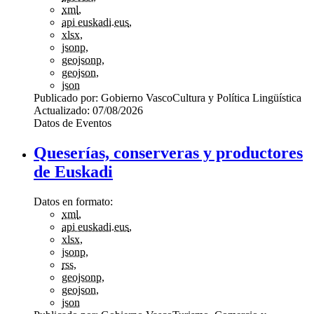
xml
,
api euskadi.eus
,
xlsx
,
jsonp
,
geojsonp
,
geojson
,
json
Publicado por:
Gobierno Vasco
Cultura y Política Lingüística
Actualizado:
07/08/2026
Datos de Eventos
Queserías, conserveras y productores
de Euskadi
Datos en formato:
xml
,
api euskadi.eus
,
xlsx
,
jsonp
,
rss
,
geojsonp
,
geojson
,
json