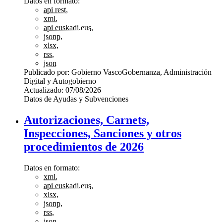
Datos en formato:
api rest
,
xml
,
api euskadi.eus
,
jsonp
,
xlsx
,
rss
,
json
Publicado por:
Gobierno Vasco
Gobernanza, Administración
Digital y Autogobierno
Actualizado:
07/08/2026
Datos de Ayudas y Subvenciones
Autorizaciones, Carnets,
Inspecciones, Sanciones y otros
procedimientos de 2026
Datos en formato:
xml
,
api euskadi.eus
,
xlsx
,
jsonp
,
rss
,
json