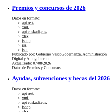
Premios y concursos de 2026
Datos en formato:
api rest
,
xml
,
api euskadi.eus
,
xlsx
,
jsonp
,
rss
,
json
Publicado por:
Gobierno Vasco
Gobernanza, Administración
Digital y Autogobierno
Actualizado:
07/08/2026
Datos de Premios y Concursos
Ayudas, subvenciones y becas del 2026
Datos en formato:
api rest
,
xml
,
api euskadi.eus
,
jsonp
,
xlsx
,