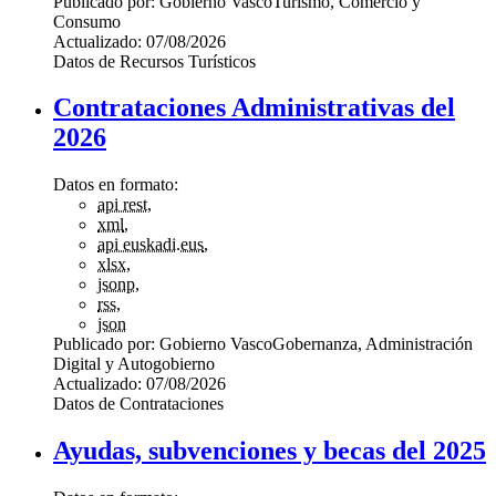
Publicado por:
Gobierno Vasco
Turismo, Comercio y
Consumo
Actualizado:
07/08/2026
Datos de Recursos Turísticos
Contrataciones Administrativas del
2026
Datos en formato:
api rest
,
xml
,
api euskadi.eus
,
xlsx
,
jsonp
,
rss
,
json
Publicado por:
Gobierno Vasco
Gobernanza, Administración
Digital y Autogobierno
Actualizado:
07/08/2026
Datos de Contrataciones
Ayudas, subvenciones y becas del 2025