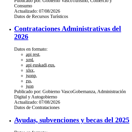
Publicado por:
Gobierno Vasco
Turismo, Comercio y
Consumo
Actualizado:
07/08/2026
Datos de Recursos Turísticos
Contrataciones Administrativas del
2026
Datos en formato:
api rest
,
xml
,
api euskadi.eus
,
xlsx
,
jsonp
,
rss
,
json
Publicado por:
Gobierno Vasco
Gobernanza, Administración
Digital y Autogobierno
Actualizado:
07/08/2026
Datos de Contrataciones
Ayudas, subvenciones y becas del 2025