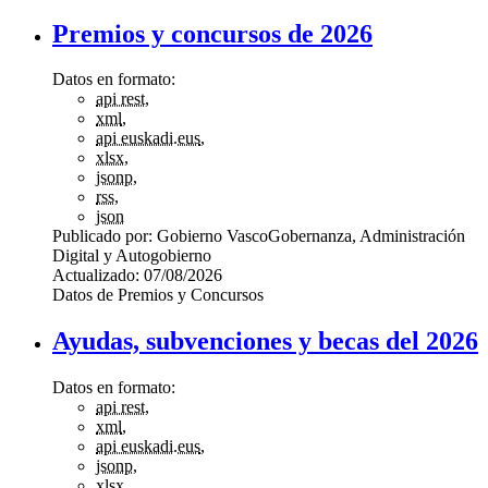
Premios y concursos de 2026
Datos en formato:
api rest
,
xml
,
api euskadi.eus
,
xlsx
,
jsonp
,
rss
,
json
Publicado por:
Gobierno Vasco
Gobernanza, Administración
Digital y Autogobierno
Actualizado:
07/08/2026
Datos de Premios y Concursos
Ayudas, subvenciones y becas del 2026
Datos en formato:
api rest
,
xml
,
api euskadi.eus
,
jsonp
,
xlsx
,