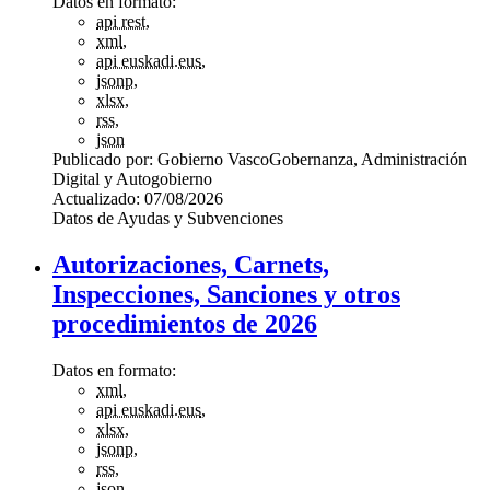
Datos en formato:
api rest
,
xml
,
api euskadi.eus
,
jsonp
,
xlsx
,
rss
,
json
Publicado por:
Gobierno Vasco
Gobernanza, Administración
Digital y Autogobierno
Actualizado:
07/08/2026
Datos de Ayudas y Subvenciones
Autorizaciones, Carnets,
Inspecciones, Sanciones y otros
procedimientos de 2026
Datos en formato:
xml
,
api euskadi.eus
,
xlsx
,
jsonp
,
rss
,
json