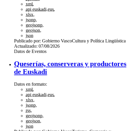
xml
,
api euskadi.eus
,
xlsx
,
jsonp
,
geojsonp
,
geojson
,
json
Publicado por:
Gobierno Vasco
Cultura y Política Lingüística
Actualizado:
07/08/2026
Datos de Eventos
Queserías, conserveras y productores
de Euskadi
Datos en formato:
xml
,
api euskadi.eus
,
xlsx
,
jsonp
,
rss
,
geojsonp
,
geojson
,
json