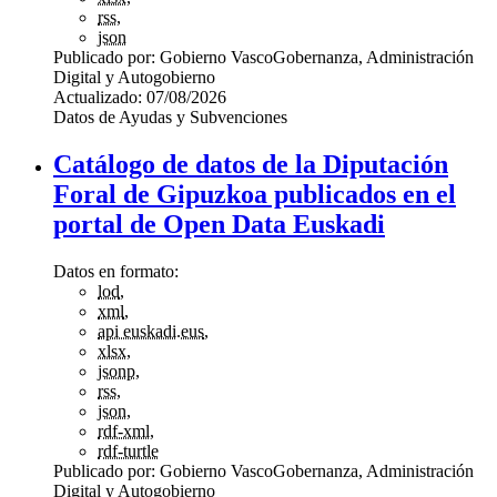
rss
,
json
Publicado por:
Gobierno Vasco
Gobernanza, Administración
Digital y Autogobierno
Actualizado:
07/08/2026
Datos de Ayudas y Subvenciones
Catálogo de datos de la Diputación
Foral de Gipuzkoa publicados en el
portal de Open Data Euskadi
Datos en formato:
lod
,
xml
,
api euskadi.eus
,
xlsx
,
jsonp
,
rss
,
json
,
rdf-xml
,
rdf-turtle
Publicado por:
Gobierno Vasco
Gobernanza, Administración
Digital y Autogobierno