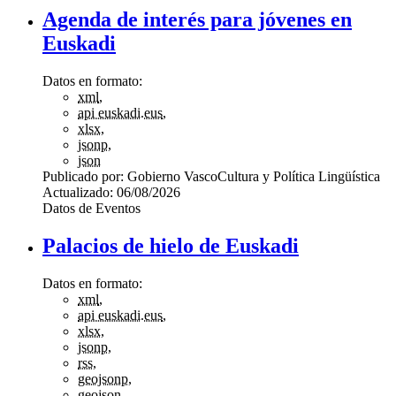
Agenda de interés para jóvenes en
Euskadi
Datos en formato:
xml
,
api euskadi.eus
,
xlsx
,
jsonp
,
json
Publicado por:
Gobierno Vasco
Cultura y Política Lingüística
Actualizado:
06/08/2026
Datos de Eventos
Palacios de hielo de Euskadi
Datos en formato:
xml
,
api euskadi.eus
,
xlsx
,
jsonp
,
rss
,
geojsonp
,
geojson
,