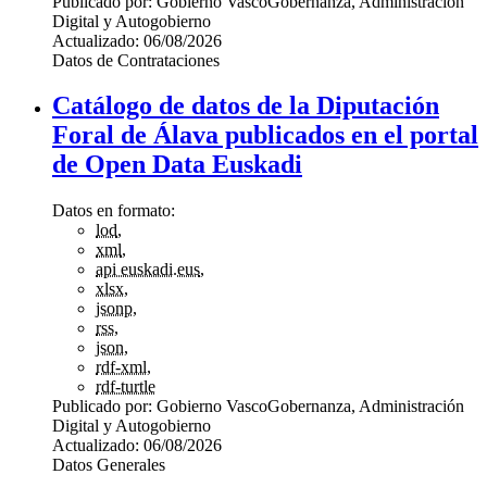
Publicado por:
Gobierno Vasco
Gobernanza, Administración
Digital y Autogobierno
Actualizado:
06/08/2026
Datos de Contrataciones
Catálogo de datos de la Diputación
Foral de Álava publicados en el portal
de Open Data Euskadi
Datos en formato:
lod
,
xml
,
api euskadi.eus
,
xlsx
,
jsonp
,
rss
,
json
,
rdf-xml
,
rdf-turtle
Publicado por:
Gobierno Vasco
Gobernanza, Administración
Digital y Autogobierno
Actualizado:
06/08/2026
Datos Generales