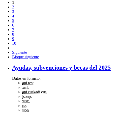
1
2
3
4
5
6
7
8
9
10
...
Siguiente
Bloque siguiente
Ayudas, subvenciones y becas del 2025
Datos en formato:
api rest
,
xml
,
api euskadi.eus
,
jsonp
,
xlsx
,
rss
,
json