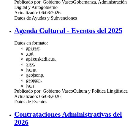
Publicado por:
Gobierno Vasco
Gobernanza, Administración
Digital y Autogobierno
Actualizado:
06/08/2026
Datos de Ayudas y Subvenciones
Agenda Cultural - Eventos del 2025
Datos en formato:
api rest
,
xml
,
api euskadi.eus
,
xlsx
,
jsonp
,
geojsonp
,
geojson
,
json
Publicado por:
Gobierno Vasco
Cultura y Política Lingüística
Actualizado:
06/08/2026
Datos de Eventos
Contrataciones Administrativas del
2026