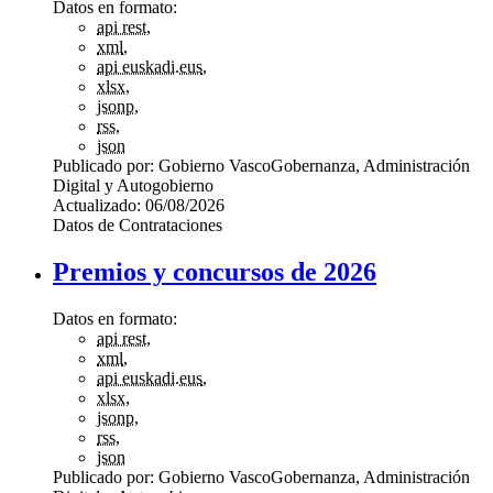
Datos en formato:
api rest
,
xml
,
api euskadi.eus
,
xlsx
,
jsonp
,
rss
,
json
Publicado por:
Gobierno Vasco
Gobernanza, Administración
Digital y Autogobierno
Actualizado:
06/08/2026
Datos de Contrataciones
Premios y concursos de 2026
Datos en formato:
api rest
,
xml
,
api euskadi.eus
,
xlsx
,
jsonp
,
rss
,
json
Publicado por:
Gobierno Vasco
Gobernanza, Administración