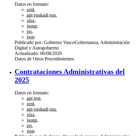
Datos en formato:
xml
,
api euskadi.eus
,
xlsx
,
jsonp
,
rss
,
json
Publicado por:
Gobierno Vasco
Gobernanza, Administración
Digital y Autogobierno
Actualizado:
06/08/2026
Datos de Otros Procedimientos
Contrataciones Administrativas del
2025
Datos en formato:
api rest
,
xml
,
api euskadi.eus
,
xlsx
,
jsonp
,
rss
,
json