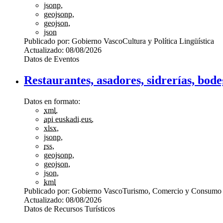
jsonp
,
geojsonp
,
geojson
,
json
Publicado por:
Gobierno Vasco
Cultura y Política Lingüística
Actualizado:
08/08/2026
Datos de Eventos
Restaurantes, asadores, sidrerías, bod
Datos en formato:
xml
,
api euskadi.eus
,
xlsx
,
jsonp
,
rss
,
geojsonp
,
geojson
,
json
,
kml
Publicado por:
Gobierno Vasco
Turismo, Comercio y Consumo
Actualizado:
08/08/2026
Datos de Recursos Turísticos