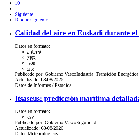
10
...
Siguiente
Bloque siguiente
Calidad del aire en Euskadi durante el
Datos en formato:
api rest
,
xlsx
,
json
,
csv
Publicado por:
Gobierno Vasco
Industria, Transición Energética
Actualizado:
08/08/2026
Datos de Informes / Estudios
Itsaseus: predicción marítima detallad
Datos en formato:
csv
Publicado por:
Gobierno Vasco
Seguridad
Actualizado:
08/08/2026
Datos Meteorológicos