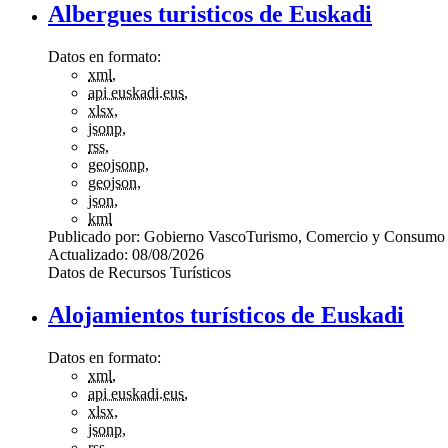
Albergues turisticos de Euskadi
Datos en formato:
xml
,
api euskadi.eus
,
xlsx
,
jsonp
,
rss
,
geojsonp
,
geojson
,
json
,
kml
Publicado por:
Gobierno Vasco
Turismo, Comercio y Consumo
Actualizado:
08/08/2026
Datos de Recursos Turísticos
Alojamientos turísticos de Euskadi
Datos en formato:
xml
,
api euskadi.eus
,
xlsx
,
jsonp
,
rss
,