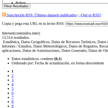
&nbsp
Filtrar Resultados
Suscripción RSS: Últimos datasets publicados
|
¿Qué es RSS?
Copia y pega esta URL en tu lector RSS:
Internet(contenidos.inter)
13,514
resultados.
Estadística, Datos Geográficos, Datos de Recursos Turísticos, Dato
Informes / Estudios, Datos Meteorológicos, Datos de Registros, Recu
aplicaciones, Datos de Autorizaciones, Datos Generales, Datos de O
Datos estadísticos
: contiene
(0,1)
Ordenado por:
Fecha de actualización, en forma descendente
1
2
3
4
5
6
7
8
9