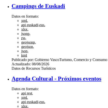
Campings de Euskadi
Datos en formato:
xml
,
api euskadi.eus
,
xlsx
,
jsonp
,
rss
,
geojsonp
,
geojson
,
json
,
kml
Publicado por:
Gobierno Vasco
Turismo, Comercio y Consumo
Actualizado:
08/08/2026
Datos de Recursos Turísticos
Agenda Cultural - Próximos eventos
Datos en formato:
api rest
,
xml
,
api euskadi.eus
,
xlsx
,