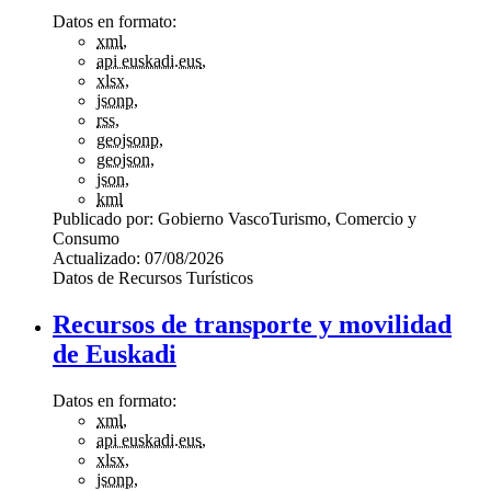
Datos en formato:
xml
,
api euskadi.eus
,
xlsx
,
jsonp
,
rss
,
geojsonp
,
geojson
,
json
,
kml
Publicado por:
Gobierno Vasco
Turismo, Comercio y
Consumo
Actualizado:
07/08/2026
Datos de Recursos Turísticos
Recursos de transporte y movilidad
de Euskadi
Datos en formato:
xml
,
api euskadi.eus
,
xlsx
,
jsonp
,