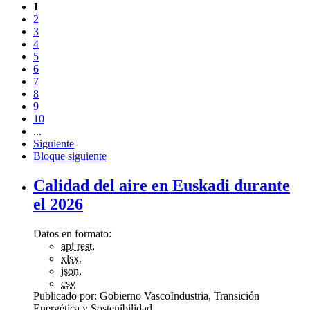
1
2
3
4
5
6
7
8
9
10
...
Siguiente
Bloque siguiente
Calidad del aire en Euskadi durante
el 2026
Datos en formato:
api rest
,
xlsx
,
json
,
csv
Publicado por:
Gobierno Vasco
Industria, Transición
Energética y Sostenibilidad