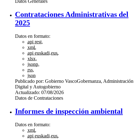
Datos Generales
Contrataciones Administrativas del
2025
Datos en formato:
api rest
,
xml
,
api euskadi.eus
,
xlsx
,
jsonp
,
rss
,
json
Publicado por:
Gobierno Vasco
Gobernanza, Administración
Digital y Autogobierno
Actualizado:
07/08/2026
Datos de Contrataciones
Informes de inspección ambiental
Datos en formato:
xml
,
api euskadi.eus
,