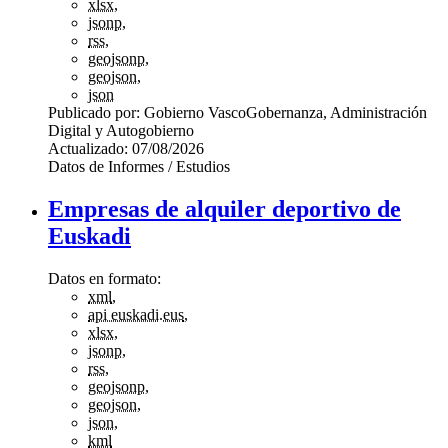
xlsx
,
jsonp
,
rss
,
geojsonp
,
geojson
,
json
Publicado por:
Gobierno Vasco
Gobernanza, Administración
Digital y Autogobierno
Actualizado:
07/08/2026
Datos de Informes / Estudios
Empresas de alquiler deportivo de
Euskadi
Datos en formato:
xml
,
api euskadi.eus
,
xlsx
,
jsonp
,
rss
,
geojsonp
,
geojson
,
json
,
kml