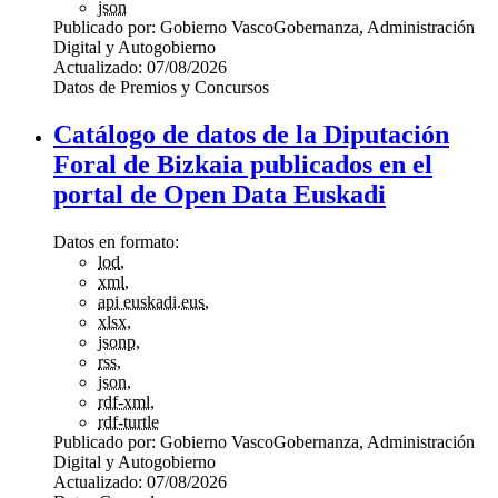
json
Publicado por:
Gobierno Vasco
Gobernanza, Administración
Digital y Autogobierno
Actualizado:
07/08/2026
Datos de Premios y Concursos
Catálogo de datos de la Diputación
Foral de Bizkaia publicados en el
portal de Open Data Euskadi
Datos en formato:
lod
,
xml
,
api euskadi.eus
,
xlsx
,
jsonp
,
rss
,
json
,
rdf-xml
,
rdf-turtle
Publicado por:
Gobierno Vasco
Gobernanza, Administración
Digital y Autogobierno
Actualizado:
07/08/2026