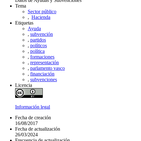
Datos de Ayudas y Subvenciones
Tema
Sector público
,
Hacienda
Etiquetas
Ayuda
,
subvención
,
partidos
,
políticos
,
política
,
formaciones
,
representación
,
parlamento vasco
,
financiación
,
subvenciones
Licencia
Información legal
Fecha de creación
16/08/2017
Fecha de actualización
26/03/2024
Frecuencia de actualización