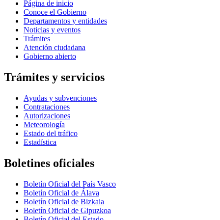
Página de inicio
Conoce el Gobierno
Departamentos y entidades
Noticias y eventos
Trámites
Atención ciudadana
Gobierno abierto
Trámites y servicios
Ayudas y subvenciones
Contrataciones
Autorizaciones
Meteorología
Estado del tráfico
Estadística
Boletines oficiales
Boletín Oficial del País Vasco
Boletín Oficial de Álava
Boletín Oficial de Bizkaia
Boletín Oficial de Gipuzkoa
Boletín Oficial del Estado