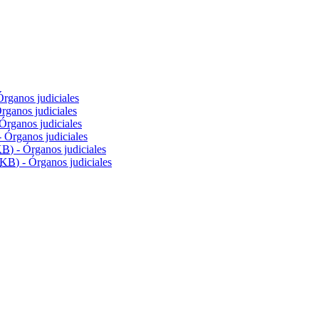
 Órganos judiciales
Órganos judiciales
 Órganos judiciales
 - Órganos judiciales
KB
) - Órganos judiciales
KB
) - Órganos judiciales