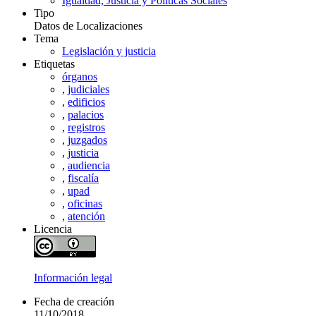
Igualdad, Justicia y Políticas Sociales
Tipo
Datos de Localizaciones
Tema
Legislación y justicia
Etiquetas
órganos
,
judiciales
,
edificios
,
palacios
,
registros
,
juzgados
,
justicia
,
audiencia
,
fiscalía
,
upad
,
oficinas
,
atención
Licencia
Información legal
Fecha de creación
11/10/2018