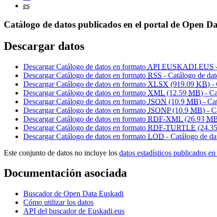
es
Catálogo de datos publicados en el portal de Open D
Descargar datos
Descargar Catálogo de datos en formato
API EUSKADI.EUS
Descargar Catálogo de datos en formato
RSS
- Catálogo de dat
Descargar Catálogo de datos en formato
XLSX
(919.09
KB
) -
Descargar Catálogo de datos en formato
XML
(12.59
MB
) - C
Descargar Catálogo de datos en formato
JSON
(10.9
MB
) - Ca
Descargar Catálogo de datos en formato
JSONP
(10.9
MB
) - 
Descargar Catálogo de datos en formato
RDF-XML
(26.93
M
Descargar Catálogo de datos en formato
RDF-TURTLE
(24.3
Descargar Catálogo de datos en formato
LOD
- Catálogo de da
Este conjunto de datos no incluye los
datos estadísticos publicados 
Documentación asociada
Buscador de Open Data Euskadi
Cómo utilizar los datos
API del buscador de Euskadi.eus