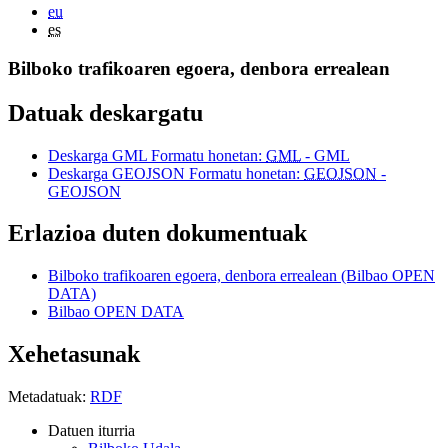
eu
es
Bilboko trafikoaren egoera, denbora errealean
Datuak deskargatu
Deskarga GML Formatu honetan:
GML
- GML
Deskarga GEOJSON Formatu honetan:
GEOJSON
-
GEOJSON
Erlazioa duten dokumentuak
Bilboko trafikoaren egoera, denbora errealean (Bilbao OPEN
DATA)
Bilbao OPEN DATA
Xehetasunak
Metadatuak:
RDF
Datuen iturria