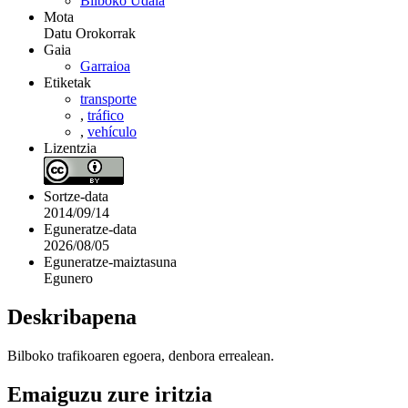
Bilboko Udala
Mota
Datu Orokorrak
Gaia
Garraioa
Etiketak
transporte
,
tráfico
,
vehículo
Lizentzia
Sortze-data
2014/09/14
Eguneratze-data
2026/08/05
Eguneratze-maiztasuna
Egunero
Deskribapena
Bilboko trafikoaren egoera, denbora errealean.
Emaiguzu zure iritzia