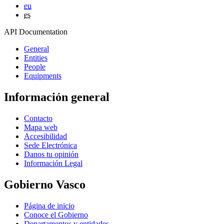
eu
es
API Documentation
General
Entities
People
Equipments
Información general
Contacto
Mapa web
Accesibilidad
Sede Electrónica
Danos tu opinión
Información Legal
Gobierno Vasco
Página de inicio
Conoce el Gobierno
Departamentos y entidades