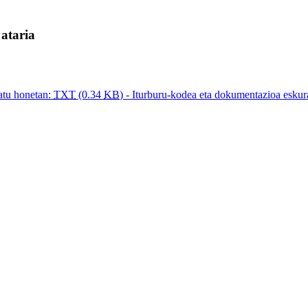
ataria
tu honetan:
TXT
(0.34
KB
) - Iturburu-kodea eta dokumentazioa eskur