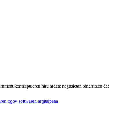
rnment kontzeptuaren hiru ardatz nagusietan oinarritzen da:
aren-ogov-softwaren-argitalpena