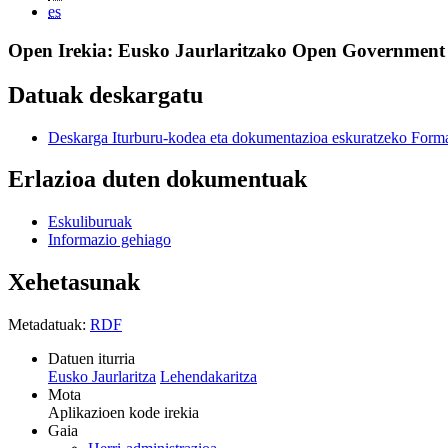
es
Open Irekia: Eusko Jaurlaritzako Open Government 
Datuak deskargatu
Deskarga Iturburu-kodea eta dokumentazioa eskuratzeko Forma
Erlazioa duten dokumentuak
Eskuliburuak
Informazio gehiago
Xehetasunak
Metadatuak:
RDF
Datuen iturria
Eusko Jaurlaritza
Lehendakaritza
Mota
Aplikazioen kode irekia
Gaia