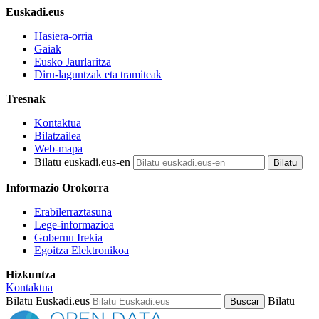
Euskadi.eus
Hasiera-orria
Gaiak
Eusko Jaurlaritza
Diru-laguntzak eta tramiteak
Tresnak
Kontaktua
Bilatzailea
Web-mapa
Bilatu euskadi.eus-en
Informazio Orokorra
Erabilerraztasuna
Lege-informazioa
Gobernu Irekia
Egoitza Elektronikoa
Hizkuntza
Kontaktua
Bilatu Euskadi.eus
Bilatu