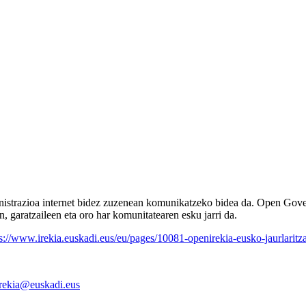
dministrazioa internet bidez zuzenean komunikatzeko bidea da. Open Gove
n, garatzaileen eta oro har komunitatearen esku jarri da.
s://www.irekia.euskadi.eus/eu/pages/10081-openirekia-eusko-jaurlaritz
irekia@euskadi.eus