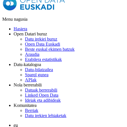
Menu nagusia
Hasiera
Open Datari buruz
Datu irekiei buruz
Open Data Euskadi
Beste euskal ekimen batzuk
Araudia
Erabilera estatistikak
Datu-katalogoa
Datu-bilatzailea
Sparql gunea
APIak
Nola berrerabili
Datuak berrerabili
Linked Open Data
Ideiak eta adibideak
Komunitatea
Berriak
Datu irekien lehiaketak
eu