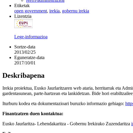
Herri-administrazioa
Etiketak
open government
,
irekia
,
gobernu irekia
Lizentzia
Lege-informazioa
Sortze-data
2013/02/25
Eguneratze-data
2017/10/01
Deskribapena
Irekia proiektua, Eusko Jaurlaritzaren web ataria, herritarrak eta A
gardentasunean, parte-hartzean eta lankidetzan. Bide hori erabiltzailee
Iturburu kodea eta dokumentazioari buruzko informazio gehiago:
http
Finantzatzen duen kontaktua:
Eusko Jaurlaritza- Lehendakaritza - Gobernu Irekirako Zuzendaritza