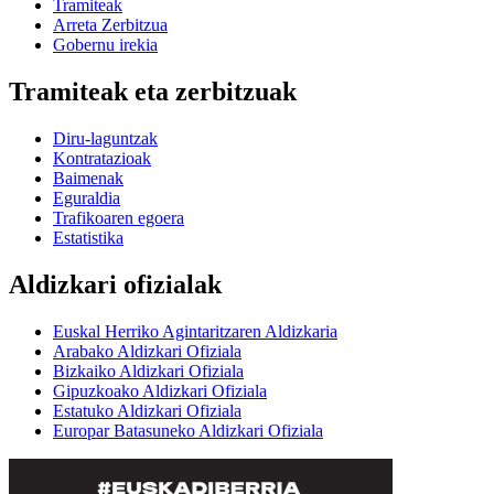
Tramiteak
Arreta Zerbitzua
Gobernu irekia
Tramiteak eta zerbitzuak
Diru-laguntzak
Kontratazioak
Baimenak
Eguraldia
Trafikoaren egoera
Estatistika
Aldizkari ofizialak
Euskal Herriko Agintaritzaren Aldizkaria
Arabako Aldizkari Ofiziala
Bizkaiko Aldizkari Ofiziala
Gipuzkoako Aldizkari Ofiziala
Estatuko Aldizkari Ofiziala
Europar Batasuneko Aldizkari Ofiziala