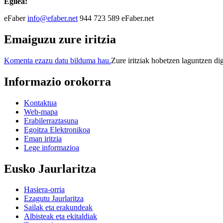
Egilea:
eFaber
info@efaber.net
944 723 589 eFaber.net
Emaiguzu zure iritzia
Komenta ezazu datu bilduma hau.
Zure iritziak hobetzen laguntzen di
Informazio orokorra
Kontaktua
Web-mapa
Erabilerraztasuna
Egoitza Elektronikoa
Eman iritzia
Lege informazioa
Eusko Jaurlaritza
Hasiera-orria
Ezagutu Jaurlaritza
Sailak eta erakundeak
Albisteak eta ekitaldiak