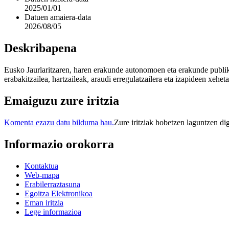
2025/01/01
Datuen amaiera-data
2026/08/05
Deskribapena
Eusko Jaurlaritzaren, haren erakunde autonomoen eta erakunde publiko
erabakitzailea, hartzaileak, araudi erregulatzailera eta izapideen xehet
Emaiguzu zure iritzia
Komenta ezazu datu bilduma hau.
Zure iritziak hobetzen laguntzen di
Informazio orokorra
Kontaktua
Web-mapa
Erabilerraztasuna
Egoitza Elektronikoa
Eman iritzia
Lege informazioa