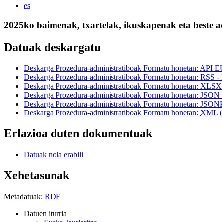
es
2025ko baimenak, txartelak, ikuskapenak eta beste 
Datuak deskargatu
Deskarga Prozedura-administratiboak Formatu honetan:
API 
Deskarga Prozedura-administratiboak Formatu honetan:
RSS
-
Deskarga Prozedura-administratiboak Formatu honetan:
XLSX
Deskarga Prozedura-administratiboak Formatu honetan:
JSON
Deskarga Prozedura-administratiboak Formatu honetan:
JSON
Deskarga Prozedura-administratiboak Formatu honetan:
XML
Erlazioa duten dokumentuak
Datuak nola erabili
Xehetasunak
Metadatuak:
RDF
Datuen iturria