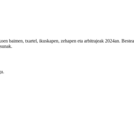
en baimen, txartel, ikuskapen, zehapen eta arbitrajeak 2024an. Besteak
asunak.
gu.