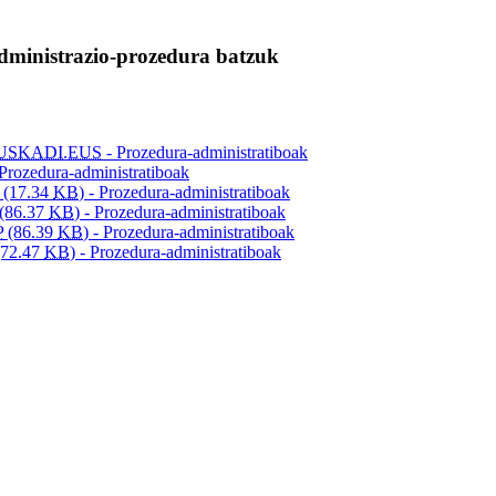
administrazio-prozedura batzuk
EUSKADI.EUS
- Prozedura-administratiboak
 Prozedura-administratiboak
(17.34
KB
) - Prozedura-administratiboak
(86.37
KB
) - Prozedura-administratiboak
P
(86.39
KB
) - Prozedura-administratiboak
(72.47
KB
) - Prozedura-administratiboak