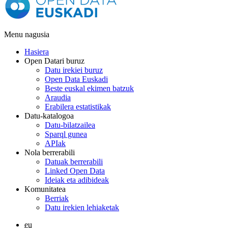
Menu nagusia
Hasiera
Open Datari buruz
Datu irekiei buruz
Open Data Euskadi
Beste euskal ekimen batzuk
Araudia
Erabilera estatistikak
Datu-katalogoa
Datu-bilatzailea
Sparql gunea
APIak
Nola berrerabili
Datuak berrerabili
Linked Open Data
Ideiak eta adibideak
Komunitatea
Berriak
Datu irekien lehiaketak
eu