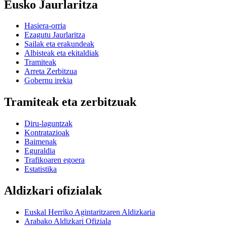
Eusko Jaurlaritza
Hasiera-orria
Ezagutu Jaurlaritza
Sailak eta erakundeak
Albisteak eta ekitaldiak
Tramiteak
Arreta Zerbitzua
Gobernu irekia
Tramiteak eta zerbitzuak
Diru-laguntzak
Kontratazioak
Baimenak
Eguraldia
Trafikoaren egoera
Estatistika
Aldizkari ofizialak
Euskal Herriko Agintaritzaren Aldizkaria
Arabako Aldizkari Ofiziala