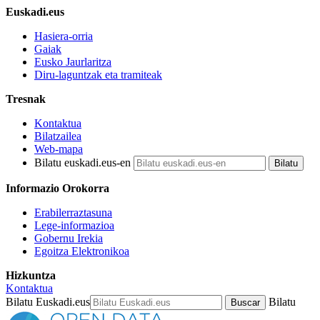
Euskadi.eus
Hasiera-orria
Gaiak
Eusko Jaurlaritza
Diru-laguntzak eta tramiteak
Tresnak
Kontaktua
Bilatzailea
Web-mapa
Bilatu euskadi.eus-en
Informazio Orokorra
Erabilerraztasuna
Lege-informazioa
Gobernu Irekia
Egoitza Elektronikoa
Hizkuntza
Kontaktua
Bilatu Euskadi.eus
Bilatu