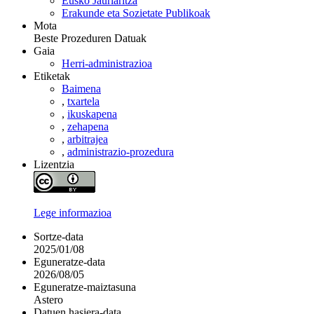
Eusko Jaurlaritza
Erakunde eta Sozietate Publikoak
Mota
Beste Prozeduren Datuak
Gaia
Herri-administrazioa
Etiketak
Baimena
,
txartela
,
ikuskapena
,
zehapena
,
arbitrajea
,
administrazio-prozedura
Lizentzia
Lege informazioa
Sortze-data
2025/01/08
Eguneratze-data
2026/08/05
Eguneratze-maiztasuna
Astero
Datuen hasiera-data