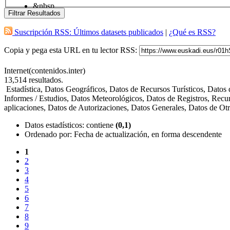
&nbsp
Filtrar Resultados
Suscripción RSS: Últimos datasets publicados
|
¿Qué es RSS?
Copia y pega esta URL en tu lector RSS:
Internet(contenidos.inter)
13,514
resultados.
Estadística, Datos Geográficos, Datos de Recursos Turísticos, Dato
Informes / Estudios, Datos Meteorológicos, Datos de Registros, Recu
aplicaciones, Datos de Autorizaciones, Datos Generales, Datos de O
Datos estadísticos
: contiene
(0,1)
Ordenado por:
Fecha de actualización, en forma descendente
1
2
3
4
5
6
7
8
9