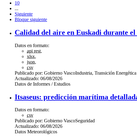
10
...
Siguiente
Bloque siguiente
Calidad del aire en Euskadi durante el
Datos en formato:
api rest
,
xlsx
,
json
,
csv
Publicado por:
Gobierno Vasco
Industria, Transición Energética
Actualizado:
06/08/2026
Datos de Informes / Estudios
Itsaseus: predicción marítima detallad
Datos en formato:
csv
Publicado por:
Gobierno Vasco
Seguridad
Actualizado:
06/08/2026
Datos Meteorológicos