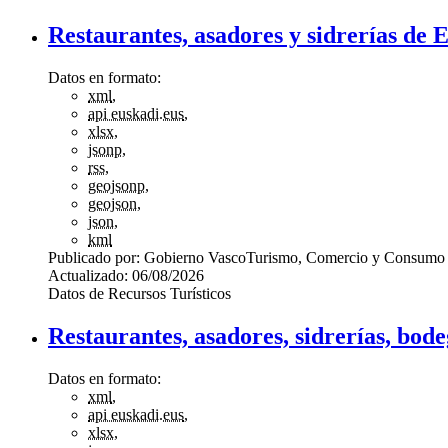
Restaurantes, asadores y sidrerías de 
Datos en formato:
xml
,
api euskadi.eus
,
xlsx
,
jsonp
,
rss
,
geojsonp
,
geojson
,
json
,
kml
Publicado por:
Gobierno Vasco
Turismo, Comercio y Consumo
Actualizado:
06/08/2026
Datos de Recursos Turísticos
Restaurantes, asadores, sidrerías, bod
Datos en formato:
xml
,
api euskadi.eus
,
xlsx
,