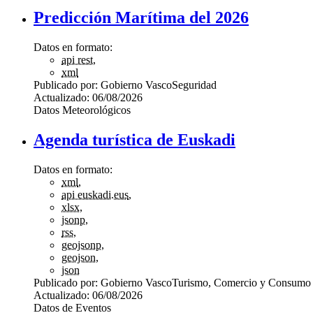
Predicción Marítima del 2026
Datos en formato:
api rest
,
xml
Publicado por:
Gobierno Vasco
Seguridad
Actualizado:
06/08/2026
Datos Meteorológicos
Agenda turística de Euskadi
Datos en formato:
xml
,
api euskadi.eus
,
xlsx
,
jsonp
,
rss
,
geojsonp
,
geojson
,
json
Publicado por:
Gobierno Vasco
Turismo, Comercio y Consumo
Actualizado:
06/08/2026
Datos de Eventos