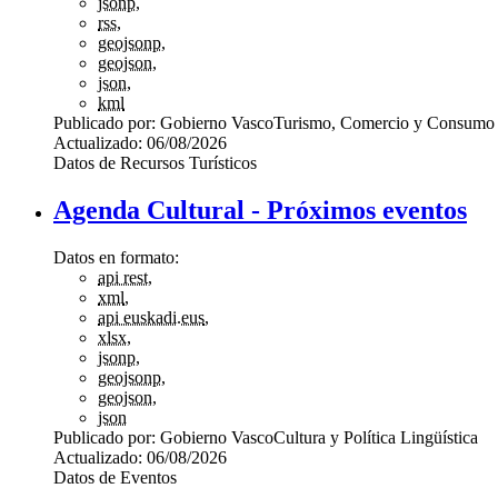
jsonp
,
rss
,
geojsonp
,
geojson
,
json
,
kml
Publicado por:
Gobierno Vasco
Turismo, Comercio y Consumo
Actualizado:
06/08/2026
Datos de Recursos Turísticos
Agenda Cultural - Próximos eventos
Datos en formato:
api rest
,
xml
,
api euskadi.eus
,
xlsx
,
jsonp
,
geojsonp
,
geojson
,
json
Publicado por:
Gobierno Vasco
Cultura y Política Lingüística
Actualizado:
06/08/2026
Datos de Eventos