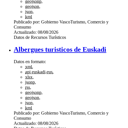
geojsonp
,
geojson
,
json
,
kml
Publicado por:
Gobierno Vasco
Turismo, Comercio y
Consumo
Actualizado:
08/08/2026
Datos de Recursos Turísticos
Albergues turisticos de Euskadi
Datos en formato:
xml
,
api euskadi.eus
,
xlsx
,
jsonp
,
rss
,
geojsonp
,
geojson
,
json
,
kml
Publicado por:
Gobierno Vasco
Turismo, Comercio y
Consumo
Actualizado:
08/08/2026