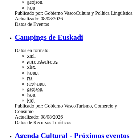
geojson
,
json
Publicado por:
Gobierno Vasco
Cultura y Política Lingüística
Actualizado:
08/08/2026
Datos de Eventos
Campings de Euskadi
Datos en formato:
xml
,
api euskadi.eus
,
xlsx
,
jsonp
,
rss
,
geojsonp
,
geojson
,
json
,
kml
Publicado por:
Gobierno Vasco
Turismo, Comercio y
Consumo
Actualizado:
08/08/2026
Datos de Recursos Turísticos
Agenda Cultural - Próximos eventos