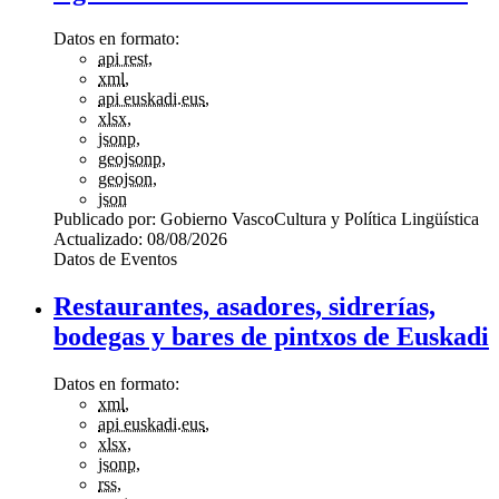
Datos en formato:
api rest
,
xml
,
api euskadi.eus
,
xlsx
,
jsonp
,
geojsonp
,
geojson
,
json
Publicado por:
Gobierno Vasco
Cultura y Política Lingüística
Actualizado:
08/08/2026
Datos de Eventos
Restaurantes, asadores, sidrerías,
bodegas y bares de pintxos de Euskadi
Datos en formato:
xml
,
api euskadi.eus
,
xlsx
,
jsonp
,
rss
,