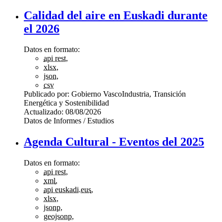
Calidad del aire en Euskadi durante
el 2026
Datos en formato:
api rest
,
xlsx
,
json
,
csv
Publicado por:
Gobierno Vasco
Industria, Transición
Energética y Sostenibilidad
Actualizado:
08/08/2026
Datos de Informes / Estudios
Agenda Cultural - Eventos del 2025
Datos en formato:
api rest
,
xml
,
api euskadi.eus
,
xlsx
,
jsonp
,
geojsonp
,