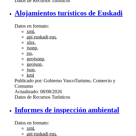
Datos de Recursos Turísticos
Alojamientos turísticos de Euskadi
Datos en formato:
xml
,
api euskadi.eus
,
xlsx
,
jsonp
,
rss
,
geojsonp
,
geojson
,
json
,
kml
Publicado por:
Gobierno Vasco
Turismo, Comercio y
Consumo
Actualizado:
08/08/2026
Datos de Recursos Turísticos
Informes de inspección ambiental
Datos en formato:
xml
,
api euskadi.eus
,