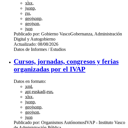
xlsx
,
jsonp
,
rss
,
geojsonp
,
geojson
,
json
Publicado por:
Gobierno Vasco
Gobernanza, Administración
Digital y Autogobierno
Actualizado:
08/08/2026
Datos de Informes / Estudios
Cursos, jornadas, congresos y ferias
organizadas por el IVAP
Datos en formato:
xml
,
api euskadi.eus
,
xlsx
,
jsonp
,
geojsonp
,
geojson
,
json
Publicado por:
Organismos Autónomos
IVAP - Instituto Vasco
de Administración Pública