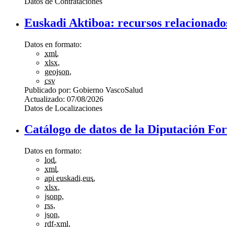
Datos de Contrataciones
Euskadi Aktiboa: recursos relacionados
Datos en formato:
xml
,
xlsx
,
geojson
,
csv
Publicado por:
Gobierno Vasco
Salud
Actualizado:
07/08/2026
Datos de Localizaciones
Catálogo de datos de la Diputación For
Datos en formato:
lod
,
xml
,
api euskadi.eus
,
xlsx
,
jsonp
,
rss
,
json
,
rdf-xml
,