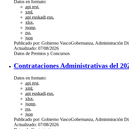
Datos en formato:
api rest
,
xml
,
api euskadi.eus
,
xlsx
,
jsonp
,
rss
,
json
Publicado por:
Gobierno Vasco
Gobernanza, Administración Di
Actualizado:
07/08/2026
Datos de Premios y Concursos
Contrataciones Administrativas del 20
Datos en formato:
api rest
,
xml
,
api euskadi.eus
,
xlsx
,
jsonp
,
rss
,
json
Publicado por:
Gobierno Vasco
Gobernanza, Administración Di
Actualizado:
07/08/2026