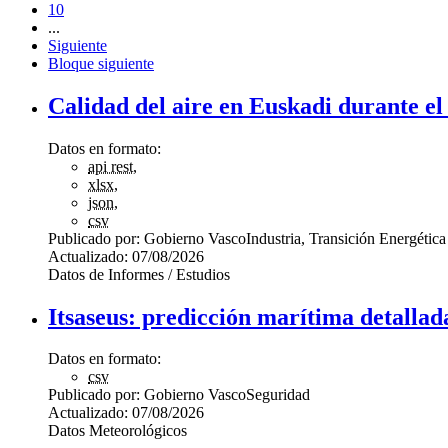
10
...
Siguiente
Bloque siguiente
Calidad del aire en Euskadi durante el
Datos en formato:
api rest
,
xlsx
,
json
,
csv
Publicado por:
Gobierno Vasco
Industria, Transición Energética
Actualizado:
07/08/2026
Datos de Informes / Estudios
Itsaseus: predicción marítima detallad
Datos en formato:
csv
Publicado por:
Gobierno Vasco
Seguridad
Actualizado:
07/08/2026
Datos Meteorológicos