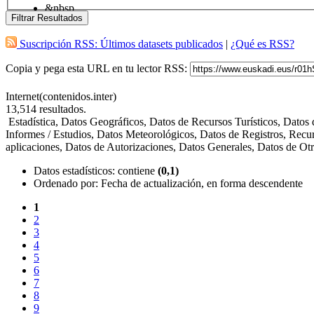
&nbsp
Filtrar Resultados
Suscripción RSS: Últimos datasets publicados
|
¿Qué es RSS?
Copia y pega esta URL en tu lector RSS:
Internet(contenidos.inter)
13,514
resultados.
Estadística, Datos Geográficos, Datos de Recursos Turísticos, Dato
Informes / Estudios, Datos Meteorológicos, Datos de Registros, Recu
aplicaciones, Datos de Autorizaciones, Datos Generales, Datos de O
Datos estadísticos
: contiene
(0,1)
Ordenado por:
Fecha de actualización, en forma descendente
1
2
3
4
5
6
7
8
9