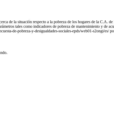
rca de la situación respecto a la pobreza de los hogares de la C.A. de 
 parámetros tales como indicadores de pobreza de mantenimiento y de acu
cuesta-de-pobreza-y-desigualdades-sociales-epds/web01-s2ongi/es/ port
ando.