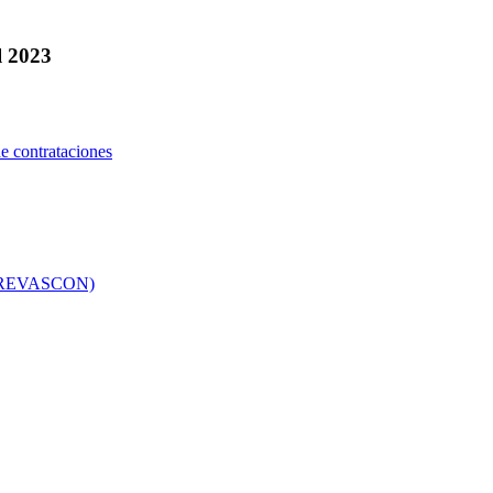
l 2023
e contrataciones
co (REVASCON)