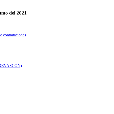
umo del 2021
e contrataciones
co (REVASCON)