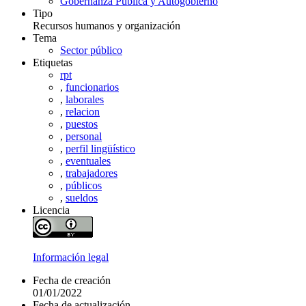
Gobernanza Pública y Autogobierno
Tipo
Recursos humanos y organización
Tema
Sector público
Etiquetas
rpt
,
funcionarios
,
laborales
,
relacion
,
puestos
,
personal
,
perfil lingüístico
,
eventuales
,
trabajadores
,
públicos
,
sueldos
Licencia
Información legal
Fecha de creación
01/01/2022
Fecha de actualización