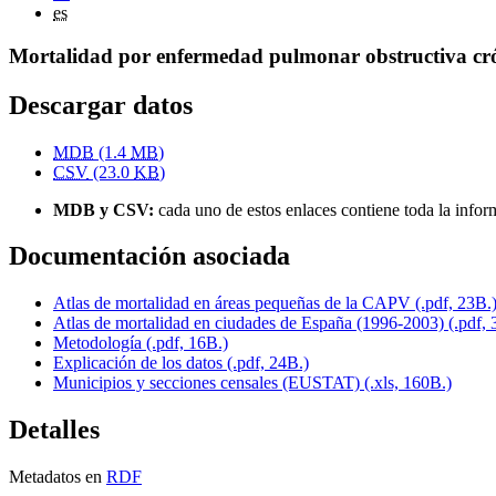
es
Mortalidad por enfermedad pulmonar obstructiva cr
Descargar datos
MDB
(1.4
MB
)
CSV
(23.0
KB
)
MDB y CSV:
cada uno de estos enlaces contiene toda la infor
Documentación asociada
Atlas de mortalidad en áreas pequeñas de la CAPV (.pdf, 23B.
Atlas de mortalidad en ciudades de España (1996-2003) (.pdf, 
Metodología (.pdf, 16B.)
Explicación de los datos (.pdf, 24B.)
Municipios y secciones censales (EUSTAT) (.xls, 160B.)
Detalles
Metadatos en
RDF