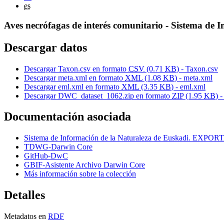
es
Aves necrófagas de interés comunitario - Sistema de 
Descargar datos
Descargar Taxon.csv en formato
CSV
(0.71
KB
) - Taxon.csv
Descargar meta.xml en formato
XML
(1.08
KB
) - meta.xml
Descargar eml.xml en formato
XML
(3.35
KB
) - eml.xml
Descargar DWC_dataset_1062.zip en formato
ZIP
(1.95
KB
) 
Documentación asociada
Sistema de Información de la Naturaleza de Euskadi
TDWG-Darwin Core
GitHub-DwC
GBIF-Asistente Archivo Darwin Core
Más información sobre la colección
Detalles
Metadatos en
RDF