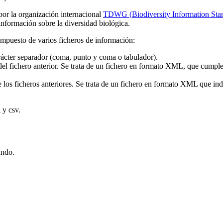
or la organización internacional
TDWG (
Biodiversity
Information
Sta
e información sobre la diversidad biológica.
puesto de varios ficheros de información:
rácter separador (coma, punto y coma o tabulador).
del fichero anterior. Se trata de un fichero en formato XML, que cumpl
 los ficheros anteriores. Se trata de un fichero en formato XML que indi
 y csv.
ando.