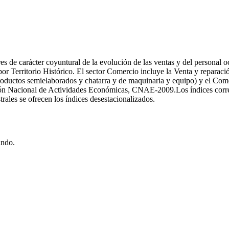
s de carácter coyuntural de la evolución de las ventas y del personal 
por Territorio Histórico. El sector Comercio incluye la Venta y reparac
productos semielaborados y chatarra y de maquinaria y equipo) y el Come
ción Nacional de Actividades Económicas, CNAE-2009.Los índices corre
rales se ofrecen los índices desestacionalizados.
ando.