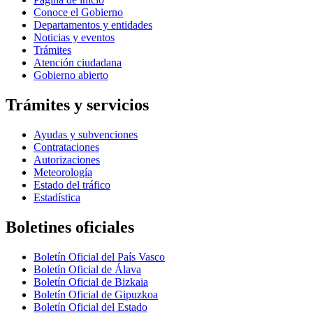
Conoce el Gobierno
Departamentos y entidades
Noticias y eventos
Trámites
Atención ciudadana
Gobierno abierto
Trámites y servicios
Ayudas y subvenciones
Contrataciones
Autorizaciones
Meteorología
Estado del tráfico
Estadística
Boletines oficiales
Boletín Oficial del País Vasco
Boletín Oficial de Álava
Boletín Oficial de Bizkaia
Boletín Oficial de Gipuzkoa
Boletín Oficial del Estado