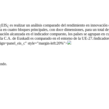
¿EIS¿ es realizar un análisis comparado del rendimiento en innovación 
ra en cuatro bloques principales, con doce dimensiones, para un total de
tuación alcanzada en el indicador compuesto, los países se agrupan en cu
la C.A. de Euskadi es comparado en el entorno de la UE-27.
/indicado
=panel_eis_c" style="margin-left:20%">
ando.