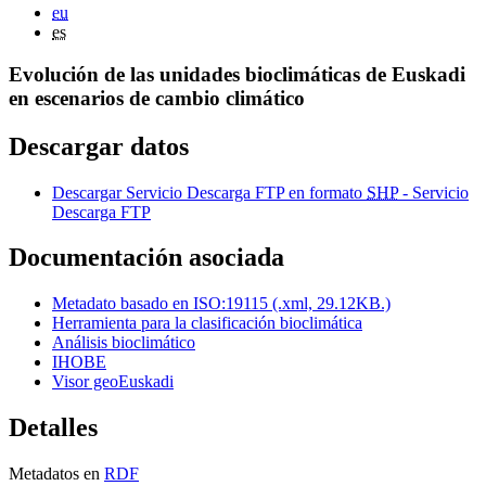
eu
es
Evolución de las unidades bioclimáticas de Euskadi
en escenarios de cambio climático
Descargar datos
Descargar Servicio Descarga FTP en formato
SHP
- Servicio
Descarga FTP
Documentación asociada
Metadato basado en ISO:19115 (.xml, 29.12KB.)
Herramienta para la clasificación bioclimática
Análisis bioclimático
IHOBE
Visor geoEuskadi
Detalles
Metadatos en
RDF