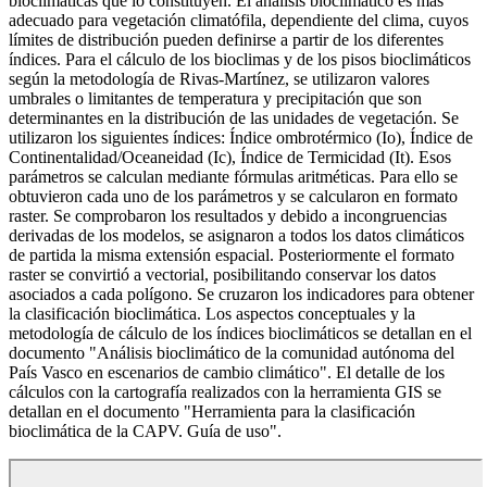
bioclimáticas que lo constituyen. El análisis bioclimático es más
adecuado para vegetación climatófila, dependiente del clima, cuyos
límites de distribución pueden definirse a partir de los diferentes
índices. Para el cálculo de los bioclimas y de los pisos bioclimáticos
según la metodología de Rivas-Martínez, se utilizaron valores
umbrales o limitantes de temperatura y precipitación que son
determinantes en la distribución de las unidades de vegetación. Se
utilizaron los siguientes índices: Índice ombrotérmico (Io), Índice de
Continentalidad/Oceaneidad (Ic), Índice de Termicidad (It). Esos
parámetros se calculan mediante fórmulas aritméticas. Para ello se
obtuvieron cada uno de los parámetros y se calcularon en formato
raster. Se comprobaron los resultados y debido a incongruencias
derivadas de los modelos, se asignaron a todos los datos climáticos
de partida la misma extensión espacial. Posteriormente el formato
raster se convirtió a vectorial, posibilitando conservar los datos
asociados a cada polígono. Se cruzaron los indicadores para obtener
la clasificación bioclimática. Los aspectos conceptuales y la
metodología de cálculo de los índices bioclimáticos se detallan en el
documento "Análisis bioclimático de la comunidad autónoma del
País Vasco en escenarios de cambio climático". El detalle de los
cálculos con la cartografía realizados con la herramienta GIS se
detallan en el documento "Herramienta para la clasificación
bioclimática de la CAPV. Guía de uso".