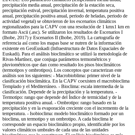
precipitación media anual, precipitación de la estación seca,
precipitación estival, precipitación invernal, temperatura positiva
anual, precipitación positiva anual, periodo de heladas, periodo de
actividad vegetal) se obtuvieron de los escenarios climáticos
regionalizados para la CAPV con una resolución de 1 kmx1 km en
formato Ascii (.asc). Se utilizaron los resultados de Escenarios I
(Ihobe, 2017) y Escenarios II (Ihobe, 2019). La cartografía de
referencia así como los mapas base se nutren de la información
existente en GeoEuskadi (Infraestructura de Datos Espaciales de
Euskadi). Para el análisis bioclimático se utilizó la metodología de
Rivas-Martínez, que conjuga parámetros termométricos y
pluviométricos que dan como resultado los pisos bioclimáticos
(termotipos y ombrotipos). Los conceptos que caracterizan este
análisis son los siguientes: - Macrobioblima: primer nivel de la
clasificación bioclimática. En la CAPV coexisten el macrobioclima
Templado y el Mediterráneo. - Bioclima: escala intermedia de la
clasificación. Depende de la precipitación y la temperatura. -
Termotipo: rango que depende del Índice de termicidad y de la
temperatura positiva anual. - Ombrotipo: rango basado en la
precipitación y en la evaporación creciente con el incremento de la
temperatura. - Isobioclima: modelo bioclimático formado por un
bioclima, un termotipo y un ombrotipo. A cada bioclima le
corresponde un espacio bioclimático propio, identificable por los
valores climáticos umbrales de cada una de las unidades